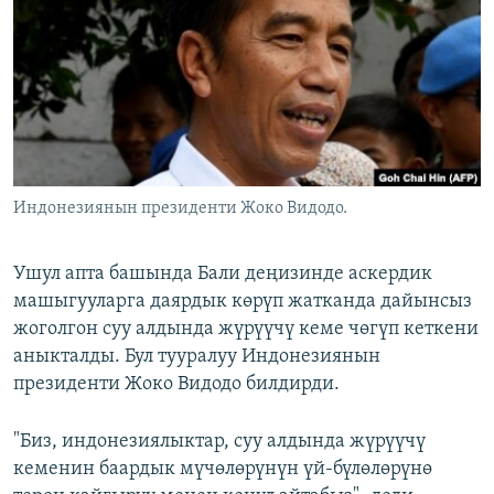
ОНЛАЙН ШЕРИНЕ
ЭЖЕ-СИҢДИЛЕР
АЗАТТЫК+
ЫҢГАЙСЫЗ СУРООЛОР
ЭЕ/АРнун бардык сайттары
Индонезиянын президенти Жоко Видодо.
Ушул апта башында Бали деңизинде аскердик
машыгууларга даярдык көрүп жатканда дайынсыз
жоголгон суу алдында жүрүүчү кеме чөгүп кеткени
аныкталды. Бул тууралуу Индонезиянын
президенти Жоко Видодо билдирди.
"Биз, индонезиялыктар, суу алдында жүрүүчү
кеменин баардык мүчөлөрүнүн үй-бүлөлөрүнө