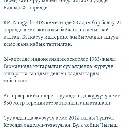
терең кайгыруу менен көңүл айтабыз",-деди
Видодо 25-апрелде.
KRI Nanggala-402 кемесинде 53 адам бар болчу. 21-
апрелде кеме экипажы байланышка чыкпай
калган. Куткаруу иштерине жыйырмадан ашуун
кеме жана кайык тартылган.
24-апрелде индонезиялык аскерлер 1983-жылы
Германияда чыгарылган суу алдында жүрүүчү
аппаратка таандык делген калдыктарды
табышкан.
Аскерлер кийинчерек суу алдында жүрүүчү кеме
850 метр тереңдикте жатканын аныкташкан.
Суу алдында жүрүүчү кеме 2012-жылы Түштүк
Кореяда оңдолуп-түзөтүлгөн. Буга чейин Чыгыш