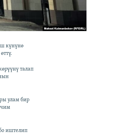
иш күнүнө
өттү.
көрүүнү талап
ынын
ры улам бир
ечим
обо иштелип