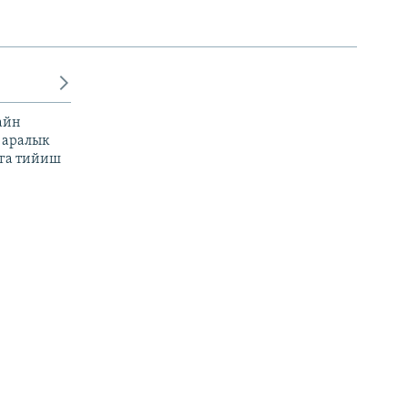
айн
 аралык
га тийиш