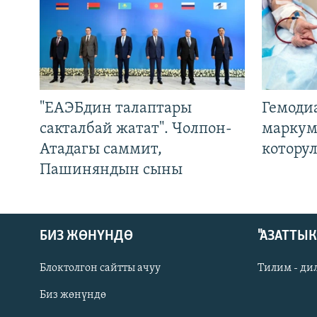
"ЕАЭБдин талаптары
Гемоди
сакталбай жатат". Чолпон-
маркум
Атадагы саммит,
котору
Пашиняндын сыны
БИЗ ЖӨНҮНДӨ
"АЗАТТЫ
Блоктолгон сайтты ачуу
Тилим - ди
Биз жөнүндө
Русский