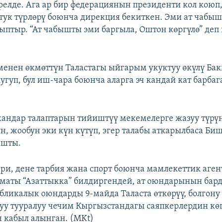
релде. Ага ар бир федерациянын президенти кол коюп,
ттук түрлөрү боюнча дирекция бекиткен. Эми ат чабыш
птыр. “Ат чабышты эми баргыла, Оштон көргүлө” деп 
менен өкмөттүн Таластагы ыйгарым укуктуу өкүлү Ба
угуп, бул иш-чара боюнча аларга эч кандай кат барба
андар талаптарын тийиштүү мекемелерге жазуу түрү
, жообун эки күн күтүп, эгер талабы аткарылбаса Би
ышты.
и, дене тарбия жана спорт боюнча мамлекеттик аге
зматы “Азаттыкка” билдиргендей, ат оюндарынын бар
бликалык оюндарды 9-майда Таласта өткөрүү, болгону
у тууралуу чечим Кыргызстандагы саяпкерлердин кө
 кабыл алынган. (MKt)