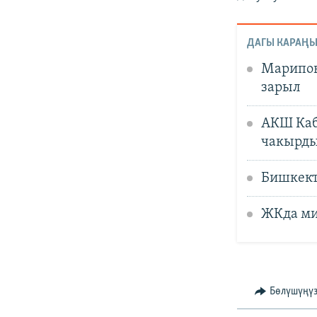
ДАГЫ КАРАҢЫ
Марипов
зарыл
АКШ Каб
чакырд
Бишкект
ЖКда ми
Бөлүшүңү