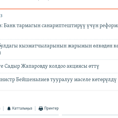
З
: Банк тармагын санариптештирүү үчүн реформ
улдагы кызматчыларынын жарымын өлкөдөн ке
ы
е Садыр Жапаровду колдоо акциясы өттү
нистр Бейшеналиев тууралуу маселе көтөрүлдү
з
Катталыңыз
Принтер