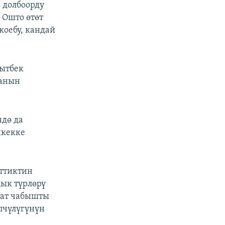
 долбоорду
 Ошто өтөт
коебу, кандай
кытбек
ганын
ндө да
шкекке
нттиктин
дык түрлөрү
 ат чабышты
пчүлүгүнүн