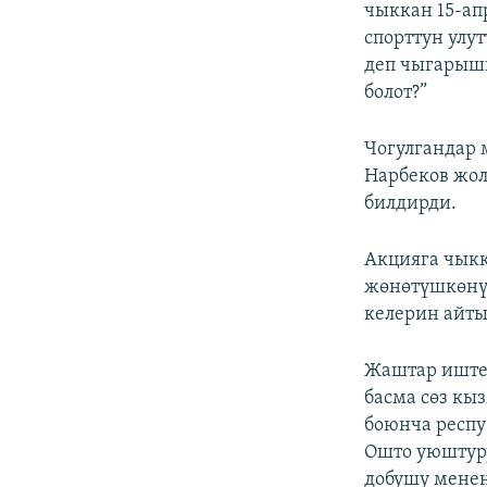
чыккан 15-ап
спорттун улу
деп чыгарышы
болот?”
Чогулгандар 
Нарбеков жол
билдирди.
Акцияга чыкк
жөнөтүшкөнүн
келерин айт
Жаштар иштер
басма сөз кы
боюнча респу
Ошто уюштуру
добушу менен