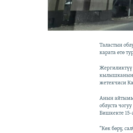
Таластын обл
карата өтө т
Жергиликтүү 
кылышканын “
жетекчиси К
Анын айтымын
облуста чогуу
Бишкекте 15-
“Көк бөрү, са