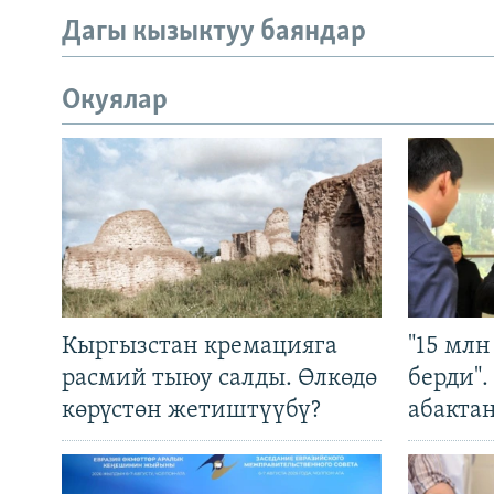
Дагы кызыктуу баяндар
Окуялар
Кыргызстан кремацияга
"15 мл
расмий тыюу салды. Өлкөдө
берди"
көрүстөн жетиштүүбү?
абакта