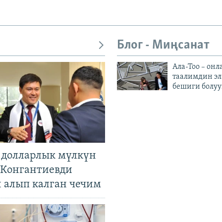
Блог - Миңсанат
Ала-Тоо – онл
таалимдин эл
бешиги болуу
н долларлык мүлкүн
. Конгантиевди
н алып калган чечим