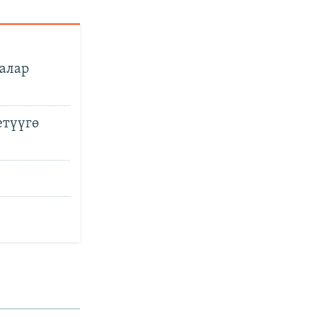
алар
түүгө