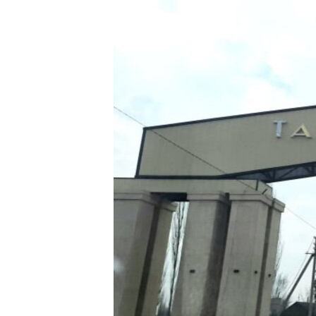
ЭЖЕ-СИҢДИЛЕР
АЗАТТЫК+
ЫҢГАЙСЫЗ СУРООЛОР