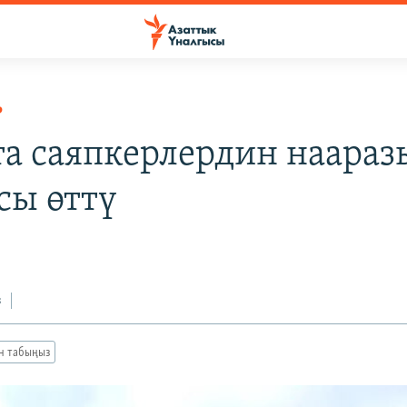
Р
та саяпкерлердин наара
сы өттү
з
ан табыңыз