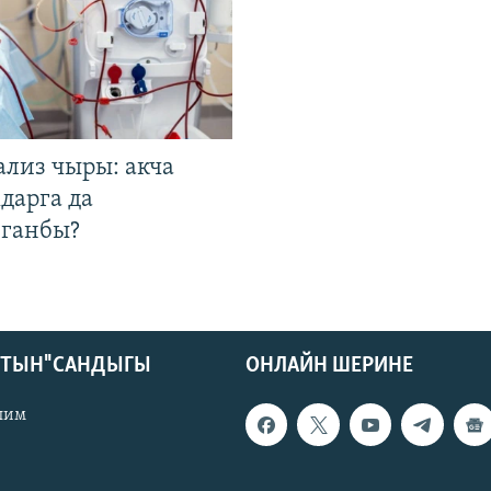
ализ чыры: акча
дарга да
лганбы?
КТЫН" САНДЫГЫ
ОНЛАЙН ШЕРИНЕ
лим