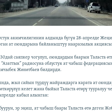
устук акимчилигинин алдында бүгүн 28-апрелде Жең
урган ат оюндарына байланыштуу нааразылык акциясы 
30дай саяпкер чогулуп, оюндардын баарын Таласта өт
Азаттык” радиосуна облустук ат чабыш федерацияс
амчыбек Жөнөтбаев билдирди.
да, жыл сайын түрдүү майрамдарга карата ат оюнда
 өткөрүлүп келет жана быйыл Таласта өтөрү тууралуу ч
апрелде кабыл алынган:
лбуурун, эр эңиш, ат чабыш баары Таласта өтө деген Ж