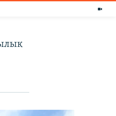
зылык