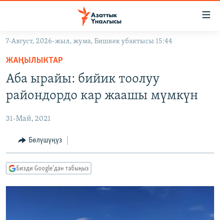
Линктер
Мазмунга
өтүңүз
7-Август, 2026-жыл, жума, Бишкек убактысы 15:44
Навигацияга
ЖАҢЫЛЫКТАР
өтүңүз
ЖАҢЫЛЫКТАР
КЫРГЫЗСТАН
Издөөгө
Аба ырайы: бийик тоолуу
салыңыз
ДҮЙНӨ
КЫРГЫЗСТАН
райондордо кар жаашы мүмкүн
УКРАИНА
САЯСАТ
ДҮЙНӨ
31-Май, 2021
АТАЙЫН ИЛИКТӨӨ
ЭКОНОМИКА
БОРБОР АЗИЯ
ТВ ПРОГРАММАЛАР
Бөлүшүңүз
МАДАНИЯТ
ПОДКАСТ
БҮГҮН АЗАТТЫКТА
Бизди Google'дан табыңыз
ӨЗГӨЧӨ ПИКИР
ЭКСПЕРТТЕР ТАЛДАЙТ
БИЗ ЖАНА ДҮЙНӨ
Русский
ДАНИСТЕ