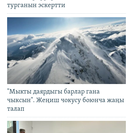
турганын эскертти
"Мыкты даярдыгы барлар гана
чыксын". Жеңиш чокусу боюнча жаңы
талап