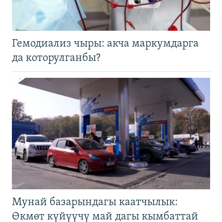
Гемодиализ чыры: акча маркумдарга
да которулганбы?
Мунай базарындагы каатчылык:
Өкмөт күйүүчү май дагы кымбаттай