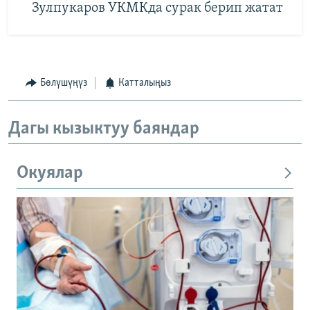
Зулпукаров УКМКда сурак берип жатат
Бөлүшүңүз
Катталыңыз
Дагы кызыктуу баяндар
Окуялар