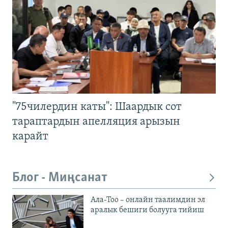
"75чилердин каты": Шаардык сот
тараптардын апелляция арызын
карайт
Блог - Миңсанат
Ала-Тоо – онлайн таалимдин эл
аралык бешиги болууга тийиш