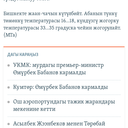
Бишкекте жаан-чачын күтүлбөйт. Абанын түнкү
төмөнкү температурасы 16…18, күндүзгү жогорку
температурасы 33…35 градуска чейин жогорулайт.
(МТа)
ДАГЫ КАРАҢЫЗ
УКМК: мурдагы премьер-министр
Өмүрбек Бабанов кармалды
Кумтөр: Өмүрбек Бабанов кармалды
Ош аэропортундагы тажик жарандары
мекенине кетти
Асылбек Жээнбеков менен Төрөбай