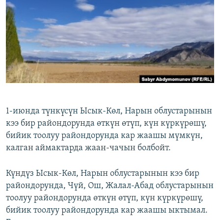
ОНЛАЙН ШЕРИНЕ
ЭЖЕ-СИҢДИЛЕР
АЗАТТЫК+
ЫҢГАЙСЫЗ СУРООЛОР
ЭЕ/АРнун бардык сайттары
1-июнда түнкүсүн Ысык-Көл, Нарын облустарынын
кээ бир райондорунда өткүн өтүп, күн күркүрөшү,
бийик тоолуу райондорунда кар жаашы мүмкүн,
калган аймактарда жаан-чачын болбойт.
Күндүз Ысык-Көл, Нарын облустарынын кээ бир
райондорунда, Чүй, Ош, Жалал-Абад облустарынын
тоолуу райондорунда өткүн өтүп, күн күркүрөшү,
бийик тоолуу райондорунда кар жаашы ыктымал.