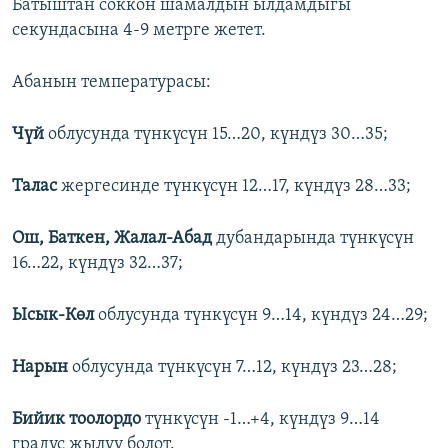
Батыштан соккон шамалдын ылдамдыгы
секундасына 4-9 метрге жетет.
Абанын температурасы:
Чүй
облусунда түнкүсүн 15…20, күндүз 30…35;
Талас
жергесинде түнкүсүн 12…17, күндүз 28…33;
Ош, Баткен, Жалал-Абад
дубандарында ​түнкүсүн
16…22, күндүз 32…37;
Ысык-Көл
облусунда түнкүсүн 9…14, күндүз 24…29;
Нарын
облусунда түнкүсүн 7…12, күндүз 23…28;
Бийик тоолордо
түнкүсүн -1…+4, күндүз 9…14
градус жылуу болот.