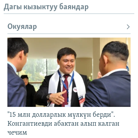
Дагы кызыктуу баяндар
Окуялар
"15 млн долларлык мүлкүн берди".
Конгантиевди абактан алып калган
чечим