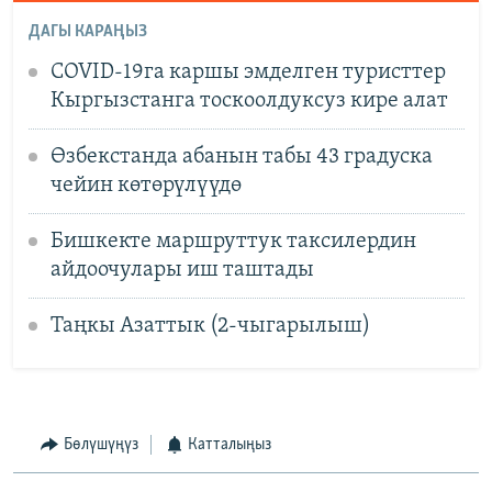
ДАГЫ КАРАҢЫЗ
COVID-19га каршы эмделген туристтер
Кыргызстанга тоскоолдуксуз кире алат
Өзбекстанда абанын табы 43 градуска
чейин көтөрүлүүдө
Бишкекте маршруттук таксилердин
айдоочулары иш таштады
Таңкы Азаттык (2-чыгарылыш)
Бөлүшүңүз
Катталыңыз