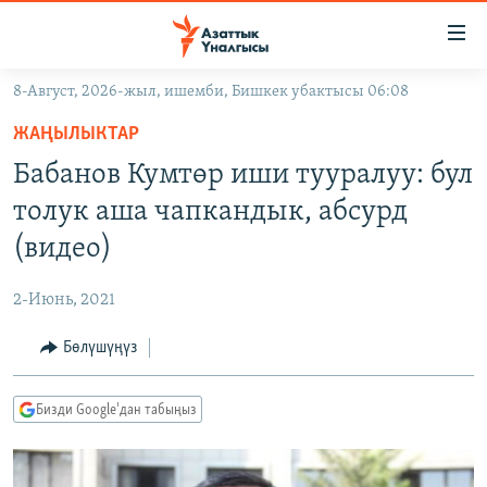
Линктер
Мазмунга
өтүңүз
8-Август, 2026-жыл, ишемби, Бишкек убактысы 06:08
Навигацияга
ЖАҢЫЛЫКТАР
өтүңүз
ЖАҢЫЛЫКТАР
КЫРГЫЗСТАН
Издөөгө
Бабанов Кумтөр иши тууралуу: бул
салыңыз
ДҮЙНӨ
КЫРГЫЗСТАН
толук аша чапкандык, абсурд
УКРАИНА
САЯСАТ
ДҮЙНӨ
(видео)
АТАЙЫН ИЛИКТӨӨ
ЭКОНОМИКА
БОРБОР АЗИЯ
2-Июнь, 2021
ТВ ПРОГРАММАЛАР
МАДАНИЯТ
Бөлүшүңүз
ПОДКАСТ
БҮГҮН АЗАТТЫКТА
ӨЗГӨЧӨ ПИКИР
ЭКСПЕРТТЕР ТАЛДАЙТ
Бизди Google'дан табыңыз
БИЗ ЖАНА ДҮЙНӨ
Русский
ДАНИСТЕ