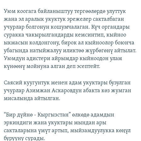
Уюм коогага байланыштуу тергөөлөрдө улуттук
жана эл аралык укуктук эрежелер сакталбаган
учурлар болгонун кошумчалаган. Күч органдары
суракка чакырылгандарды кемсинтип, кыйноо
ыкмасын колдонгону, бирок ал кыйноолор боюнча
убагында натыйжалуу иликтөө жүрбөгөнү айтылат.
Уюмдун адистери айрымдар кыйноодон улам
күнөөнү мойнуна алган деп эсептейт.
Саясий куугунтук менен адам укуктары бузулган
учурлар Азимжан Аскаровдун абакта көз жумган
мисалында айтылган.
“Бир дүйнө - Кыргызстан” өлкөдө адамдын
эркиндиги жана укуктары мындан ары
сакталарына үмүт артып, мыйзамдуулукка көңүл
бурууну сурады.