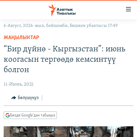
Линктер
Мазмунга
өтүңүз
6-Август, 2026-жыл, бейшемби, Бишкек убактысы 17:49
Навигацияга
ЖАҢЫЛЫКТАР
өтүңүз
ЖАҢЫЛЫКТАР
КЫРГЫЗСТАН
Издөөгө
“Бир дүйнө - Кыргызстан”: июнь
салыңыз
ДҮЙНӨ
КЫРГЫЗСТАН
коогасын тергөөдө кемсинтүү
УКРАИНА
САЯСАТ
ДҮЙНӨ
болгон
АТАЙЫН ИЛИКТӨӨ
ЭКОНОМИКА
БОРБОР АЗИЯ
11-Июнь, 2021
ТВ ПРОГРАММАЛАР
МАДАНИЯТ
Бөлүшүңүз
ПОДКАСТ
БҮГҮН АЗАТТЫКТА
ӨЗГӨЧӨ ПИКИР
ЭКСПЕРТТЕР ТАЛДАЙТ
Бизди Google'дан табыңыз
БИЗ ЖАНА ДҮЙНӨ
Русский
ДАНИСТЕ