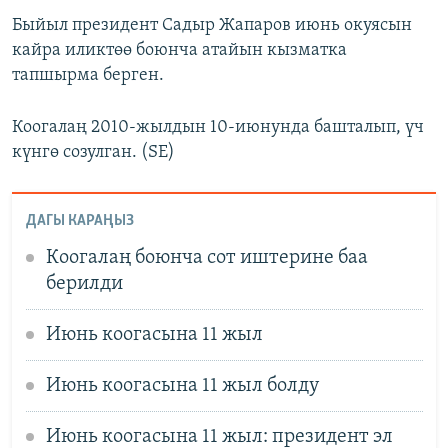
Быйыл президент Садыр Жапаров июнь окуясын
кайра иликтөө боюнча атайын кызматка
тапшырма берген.
Коогалаң 2010-жылдын 10-июнунда башталып, үч
күнгө созулган. (SE)
ДАГЫ КАРАҢЫЗ
Коогалаң боюнча сот иштерине баа
берилди
Июнь коогасына 11 жыл
Июнь коогасына 11 жыл болду
Июнь коогасына 11 жыл: президент эл