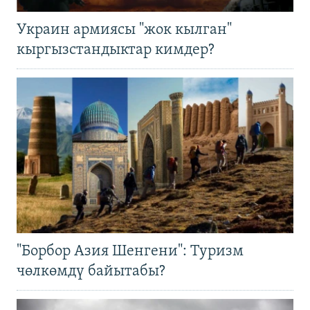
Украин армиясы "жок кылган"
кыргызстандыктар кимдер?
"Борбор Азия Шенгени": Туризм
чөлкөмдү байытабы?