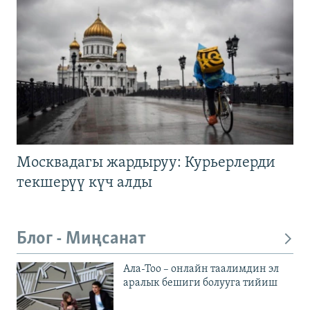
Москвадагы жардыруу: Курьерлерди
текшерүү күч алды
Блог - Миңсанат
Ала-Тоо – онлайн таалимдин эл
аралык бешиги болууга тийиш