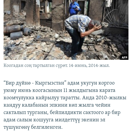
ОНЛАЙН ШЕРИНЕ
ЭЖЕ-СИҢДИЛЕР
АЗАТТЫК+
ЫҢГАЙСЫЗ СУРООЛОР
ЭЕ/АРнун бардык сайттары
Коогадан соң тартылган сүрөт. 14-июнь, 2014-жыл.
“Бир дүйнө - Кыргызстан” адам укугун коргоо
уюму июнь коогасынын 11 жылдыгына карата
коомчулукка кайрылуу таратты. Анда 2010-жылкы
кандуу калабанын эпкини көп жылга чейин
сакталып турганы, бейпилдикти сактоого ар бир
адам салым кошууга милдеттүү экенин эл
түшүнгөнү белгиленген.