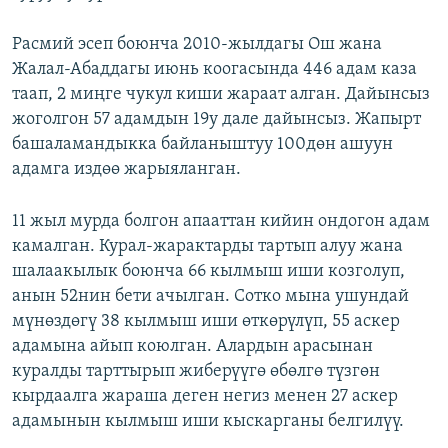
Расмий эсеп боюнча 2010-жылдагы Ош жана
Жалал-Абаддагы июнь коогасында 446 адам каза
таап, 2 миңге чукул киши жараат алган. Дайынсыз
жоголгон 57 адамдын 19у дале дайынсыз. Жапырт
башаламандыкка байланыштуу 100дөн ашуун
адамга издөө жарыяланган.
11 жыл мурда болгон апааттан кийин ондогон адам
камалган. Курал-жарактарды тартып алуу жана
шалаакылык боюнча 66 кылмыш иши козголуп,
анын 52нин бети ачылган. Сотко мына ушундай
мүнөздөгү 38 кылмыш иши өткөрүлүп, 55 аскер
адамына айып коюлган. Алардын арасынан
куралды тарттырып жиберүүгө өбөлгө түзгөн
кырдаалга жараша деген негиз менен 27 аскер
адамынын кылмыш иши кыскарганы белгилүү.