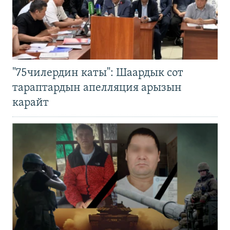
"75чилердин каты": Шаардык сот
тараптардын апелляция арызын
карайт