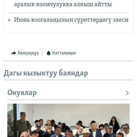
аралык коомчулукка алкыш айтты
Июнь коогалаңынын сүрөттөрдөгү элеси
Бөлүшүңүз
Катталыңыз
Дагы кызыктуу баяндар
Окуялар