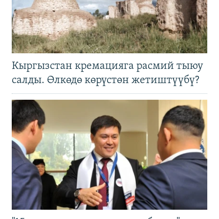
Кыргызстан кремацияга расмий тыюу
салды. Өлкөдө көрүстөн жетиштүүбү?