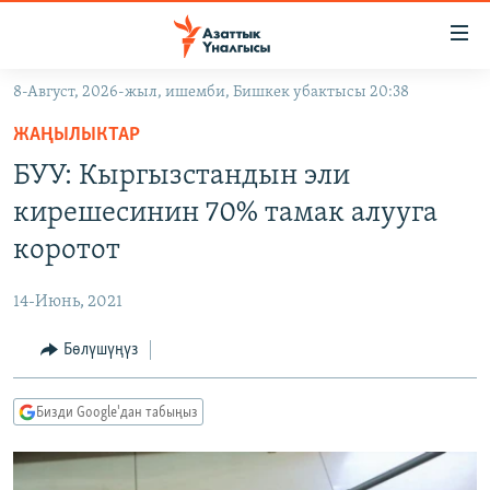
Линктер
Мазмунга
өтүңүз
8-Август, 2026-жыл, ишемби, Бишкек убактысы 20:38
Навигацияга
ЖАҢЫЛЫКТАР
өтүңүз
ЖАҢЫЛЫКТАР
КЫРГЫЗСТАН
Издөөгө
БУУ: Кыргызстандын эли
салыңыз
ДҮЙНӨ
КЫРГЫЗСТАН
кирешесинин 70% тамак алууга
УКРАИНА
САЯСАТ
ДҮЙНӨ
коротот
АТАЙЫН ИЛИКТӨӨ
ЭКОНОМИКА
БОРБОР АЗИЯ
14-Июнь, 2021
ТВ ПРОГРАММАЛАР
МАДАНИЯТ
Бөлүшүңүз
ПОДКАСТ
БҮГҮН АЗАТТЫКТА
ӨЗГӨЧӨ ПИКИР
ЭКСПЕРТТЕР ТАЛДАЙТ
Бизди Google'дан табыңыз
БИЗ ЖАНА ДҮЙНӨ
Русский
ДАНИСТЕ