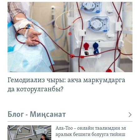
Гемодиализ чыры: акча маркумдарга
да которулганбы?
Блог - Миңсанат
Ала-Тоо – онлайн таалимдин эл
аралык бешиги болууга тийиш