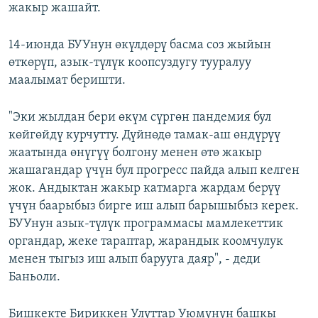
жакыр жашайт.
14-июнда БУУнун өкүлдөрү басма соз жыйын
өткөрүп, азык-түлүк коопсуздугу тууралуу
маалымат беришти.
"Эки жылдан бери өкүм сүргөн пандемия бул
көйгөйдү курчутту. Дүйнөдө тамак-аш өндүрүү
жаатында өнүгүү болгону менен өтө жакыр
жашагандар үчүн бул прогресс пайда алып келген
жок. Андыктан жакыр катмарга жардам берүү
үчүн баарыбыз бирге иш алып барышыбыз керек.
БУУнун азык-түлүк программасы мамлекеттик
органдар, жеке тараптар, жарандык коомчулук
менен тыгыз иш алып барууга даяр", - деди
Баньоли.
Бишкекте Бириккен Улуттар Уюмунун башкы