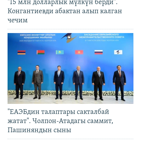
"15 млн долларлык мүлкүн берди".
Конгантиевди абактан алып калган
чечим
"ЕАЭБдин талаптары сакталбай
жатат". Чолпон-Атадагы саммит,
Пашиняндын сыны