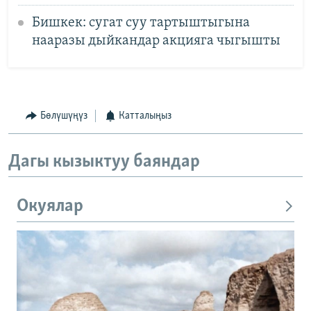
Бишкек: сугат суу тартыштыгына
нааразы дыйкандар акцияга чыгышты
Бөлүшүңүз
Катталыңыз
Дагы кызыктуу баяндар
Окуялар