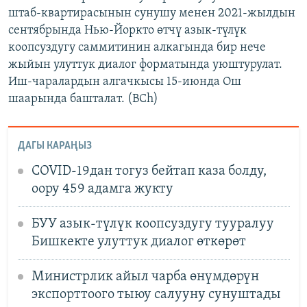
штаб-квартирасынын сунушу менен 2021-жылдын
сентябрында Нью-Йоркто өтчү азык-түлүк
коопсуздугу саммитинин алкагында бир нече
жыйын улуттук диалог форматында уюштурулат.
Иш-чаралардын алгачкысы 15-июнда Ош
шаарында башталат. (BCh)
ДАГЫ КАРАҢЫЗ
COVID-19дан тогуз бейтап каза болду,
оору 459 адамга жукту
БУУ азык-түлүк коопсуздугу тууралуу
Бишкекте улуттук диалог өткөрөт
Министрлик айыл чарба өнүмдөрүн
экспорттоого тыюу салууну сунуштады