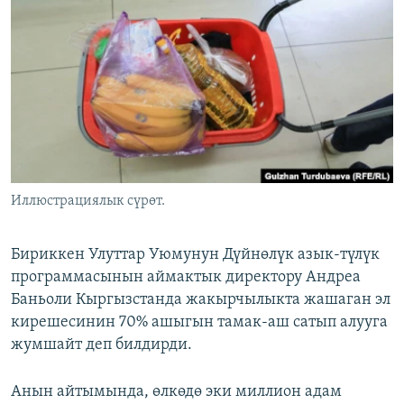
ОНЛАЙН ШЕРИНЕ
ЭЖЕ-СИҢДИЛЕР
АЗАТТЫК+
ЫҢГАЙСЫЗ СУРООЛОР
ЭЕ/АРнун бардык сайттары
Иллюстрациялык сүрөт.
Бириккен Улуттар Уюмунун Дүйнөлүк азык-түлүк
программасынын аймактык директору Андреа
Баньоли Кыргызстанда жакырчылыкта жашаган эл
кирешесинин 70% ашыгын тамак-аш сатып алууга
жумшайт деп билдирди.
Анын айтымында, өлкөдө эки миллион адам