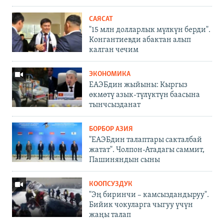
САЯСАТ
"15 млн долларлык мүлкүн берди".
Конгантиевди абактан алып
калган чечим
ЭКОНОМИКА
ЕАЭБдин жыйыны: Кыргыз
өкмөтү азык-түлүктүн баасына
тынчсызданат
БОРБОР АЗИЯ
"ЕАЭБдин талаптары сакталбай
жатат". Чолпон-Атадагы саммит,
Пашиняндын сыны
КООПСУЗДУК
"Эң биринчи – камсыздандыруу".
Бийик чокуларга чыгуу үчүн
жаңы талап