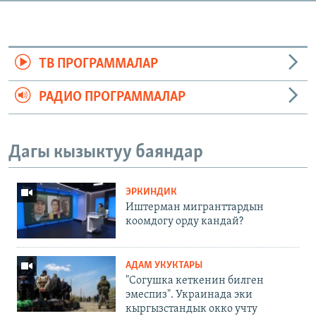
ТВ ПРОГРАММАЛАР
РАДИО ПРОГРАММАЛАР
Дагы кызыктуу баяндар
ЭРКИНДИК
Иштерман мигранттардын
коомдогу орду кандай?
АДАМ УКУКТАРЫ
"Согушка кеткенин билген
эмеспиз". Украинада эки
кыргызстандык окко учту