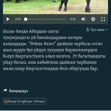
ОНЛАЙН ШЕРИНЕ
ЭЖЕ-СИҢДИЛЕР
АЗАТТЫК+
Auto
0:00
5:32
ЫҢГАЙСЫЗ СУРООЛОР
240p
Түз линк
Ысык-Көлдө Абердин-ангус
360p
тукумундагы уй баккандардын катары
ЭЕ/АРнун бардык сайттары
калыңдады. “Рейна-Кенч” дыйкан чарбасы сегиз
480p
Auto
240p
360p
480p
жыл мурун бул уйдун тукумун биринчилерден
720p
болуп Кыргызстанга алып келген. Эт багытындагы
720p
1080p
1080p
уйду багып, аны көбөйткөн дыйкан чарбанын
малы азыр Кыргызстандын беш облусунда бар.
Бөлүшүңүз
Бизди Google'дан табыңыз