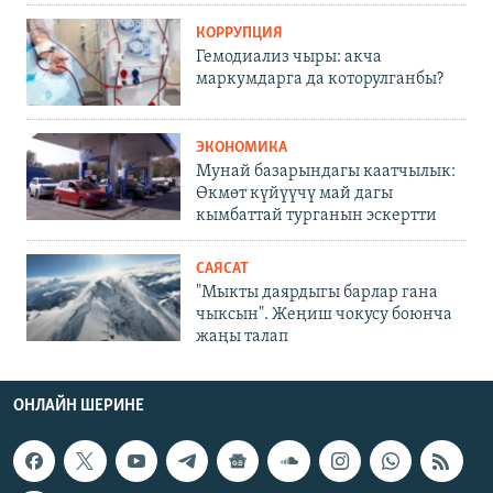
КОРРУПЦИЯ
Гемодиализ чыры: акча
маркумдарга да которулганбы?
ЭКОНОМИКА
Мунай базарындагы каатчылык:
Өкмөт күйүүчү май дагы
кымбаттай турганын эскертти
САЯСАТ
"Мыкты даярдыгы барлар гана
чыксын". Жеңиш чокусу боюнча
жаңы талап
ОНЛАЙН ШЕРИНЕ