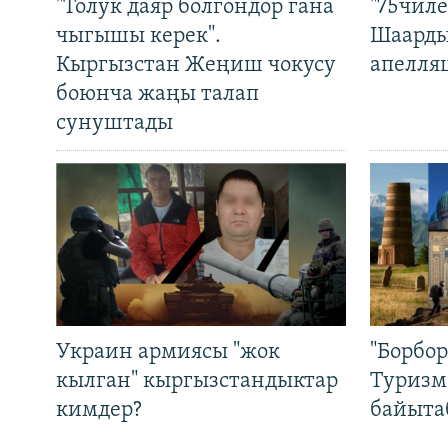
"Толук даяр болгондор гана
"75чиле
чыгышы керек".
Шаарды
Кыргызстан Жеңиш чокусу
апелля
боюнча жаңы талап
сунуштады
Украин армиясы "жок
"Борбо
кылган" кыргызстандыктар
Туризм
кимдер?
байыта