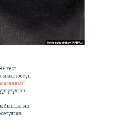
ЧР тест
к иликтөөсүн
асагандар”
ргүзүлгөн.
 жыйынтыгын
рсөтүлгөн