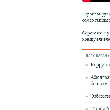
Коронавирус 
сомго тапшыр
Оорусу жокту
коңшу өлкөлө
ДАГЫ КАРАҢЫ
Коррупц
Абылгаз
бошотул
Өзбекст
Таңкы А