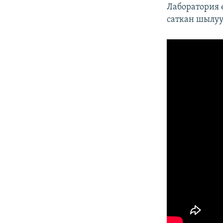
Лаборатория 
саткан шылу