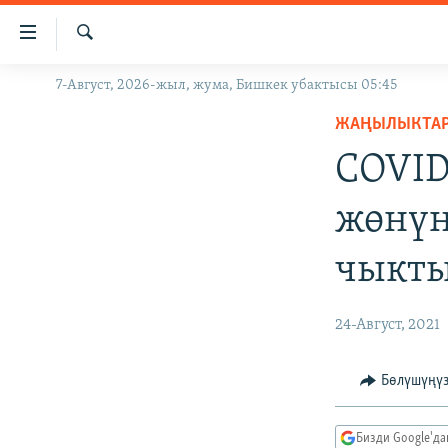
Линктер
Мазмунга
өтүңүз
Издөө
7-Август, 2026-жыл, жума, Бишкек убактысы 05:45
ЖАҢЫЛЫКТАР
Навигацияга
өтүңүз
ЖАҢЫЛЫКТА
КЫРГЫЗСТАН
Издөөгө
COVID
ДҮЙНӨ
КЫРГЫЗСТАН
салыңыз
УКРАИНА
САЯСАТ
ДҮЙНӨ
жөнүн
АТАЙЫН ИЛИКТӨӨ
ЭКОНОМИКА
БОРБОР АЗИЯ
чыкты
ТВ ПРОГРАММАЛАР
МАДАНИЯТ
ПОДКАСТ
БҮГҮН АЗАТТЫКТА
24-Август, 2021
ӨЗГӨЧӨ ПИКИР
ЭКСПЕРТТЕР ТАЛДАЙТ
БИЗ ЖАНА ДҮЙНӨ
Бөлүшүңү
ДАНИСТЕ
Бизди Google'д