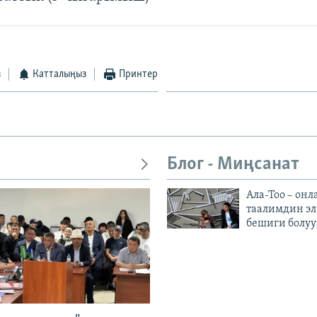
з
Катталыңыз
Принтер
Блог - Миңсанат
Ала-Тоо – онл
таалимдин эл
бешиги болуу