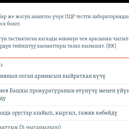
бар же жогун аныктоо үчүн ПЦР тестти лабораторияда
са болот.
гун тастыктаган кагазды өлкөнүн чек арасынан чыгы
рдүн тийиштүү кызматтары талап кылышат. (RK)
З
иянын ооган армиясын кыйраткан күчү
иев Башкы прокуратуранын өтүнүчү менен үйү
ду
анда орустар азайып, кыргыз, тажик көбөйдү
заттык (3-чыгарылыш)