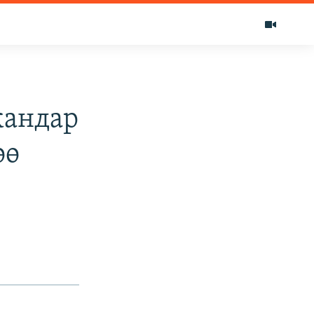
кандар
өө