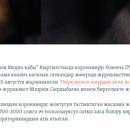
нов Медиа хабы” Кыргызстанда коронавирус боюнча П
алма анализ кагазын cаткандар жөнүндө журналистти
3-августта жарыяланган
“Өлүм менен өмүрдөн акча ж
ө журналист Мээрим Сырдыбаева менен биргеликте жү
ализдин коронавирус жоктугун тастыктаган жасалма
700-3000 сомго эч тоскоолдуксуз сатып алса болору кө
ораториялардын аты аталган.