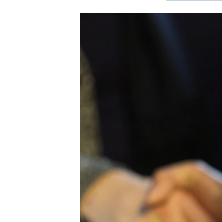
ЭЖЕ-СИҢДИЛЕР
АЗАТТЫК+
ЫҢГАЙСЫЗ СУРООЛОР