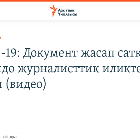
Р
-19: Документ жасап сат
дө журналисттик иликт
 (видео)
з
ан табыңыз