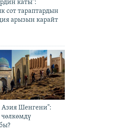
рдин каты":
к сот тараптардын
ция арызын карайт
р Азия Шенгени":
 чөлкөмдү
бы?