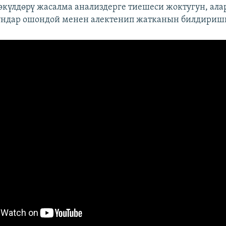
өкүлдөрү жасалма анализдерге тиешеси жоктугун, ал
ундар ошондой менен алектенип жатканын билдириш