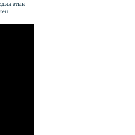
ардын атын
кен.