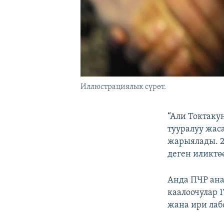
Иллюстрациялык сүрөт.
“Али Токтаку
тууралуу жас
жарыялады. 2
деген иликтө
Анда ПЧР ан
каалоочулар 1
жана ири лаб