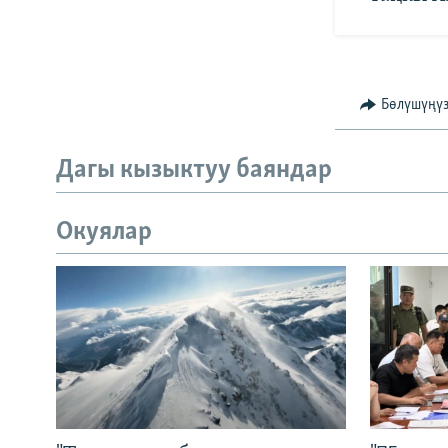
Бөлүшүңү
Дагы кызыктуу баяндар
Окуялар