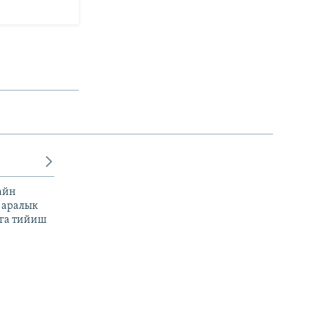
айн
 аралык
га тийиш