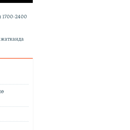
н 1700-2400
п жатканда
нө