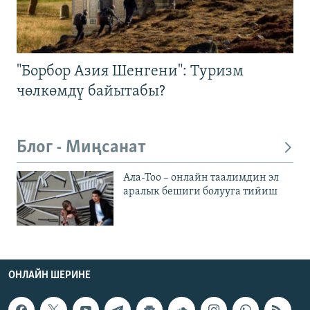
"Борбор Азия Шенгени": Туризм
чөлкөмдү байытабы?
Блог - Миңсанат
Ала-Тоо – онлайн таалимдин эл
аралык бешиги болууга тийиш
ОНЛАЙН ШЕРИНЕ