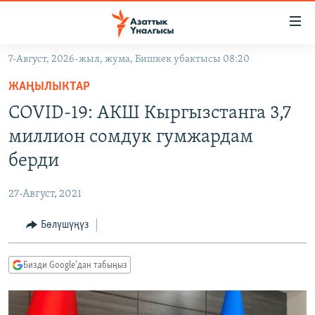
Линктер
Мазмунга
өтүңүз
7-Август, 2026-жыл, жума, Бишкек убактысы 08:20
Навигацияга
ЖАҢЫЛЫКТАР
өтүңүз
ЖАҢЫЛЫКТАР
КЫРГЫЗСТАН
Издөөгө
COVID-19: АКШ Кыргызстанга 3,7
салыңыз
ДҮЙНӨ
КЫРГЫЗСТАН
миллион сомдук гумжардам
УКРАИНА
САЯСАТ
ДҮЙНӨ
берди
АТАЙЫН ИЛИКТӨӨ
ЭКОНОМИКА
БОРБОР АЗИЯ
27-Август, 2021
ТВ ПРОГРАММАЛАР
МАДАНИЯТ
Бөлүшүңүз
ПОДКАСТ
БҮГҮН АЗАТТЫКТА
ӨЗГӨЧӨ ПИКИР
ЭКСПЕРТТЕР ТАЛДАЙТ
Бизди Google'дан табыңыз
БИЗ ЖАНА ДҮЙНӨ
Русский
ДАНИСТЕ