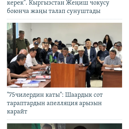
керек". Кыргызстан Жеңиш чокусу
боюнча жаңы талап сунуштады
"75чилердин каты": Шаардык сот
тараптардын апелляция арызын
карайт