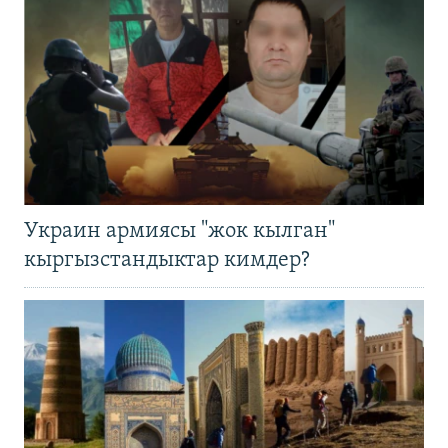
Украин армиясы "жок кылган"
кыргызстандыктар кимдер?