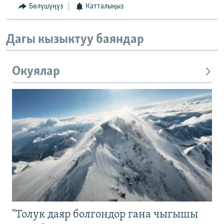
Бөлүшүңүз
Катталыңыз
Дагы кызыктуу баяндар
Окуялар
"Толук даяр болгондор гана чыгышы