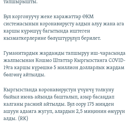
тапшырышты.
Бул коргонуучу жеке каражаттар ӨКМ
системасынын коронавирусту алдын алуу жана ага
каршы күрөшүү багытында иштеген
кызматкерлерине бөлүштүрүлүп берилет.
Гуманитардык жардамды тапшыруу иш-чарасында
жалпысынан Кошмо Штаттар Кыргызстанга COVID-
19га каршы күрөшкө 5 миллион долларлык жардам
бөлгөнү айтылды.
Кыргызстанда коронавирустун үчүнчү толкуну
быйыл июнь айында башталып, азыр басаңдап
калганы расмий айтылды. Бул оору 175 миңден
ашуун адамга жугуп, алардын 2,5 миңинин өмүрүн
алды. (RK)