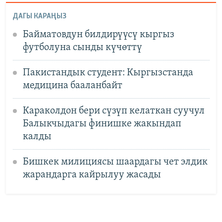
ДАГЫ КАРАҢЫЗ
Байматовдун билдирүүсү кыргыз
футболуна сынды күчөттү
Пакистандык студент: Кыргызстанда
медицина бааланбайт
Караколдон бери сүзүп келаткан суучул
Балыкчыдагы финишке жакындап
калды
Бишкек милициясы шаардагы чет элдик
жарандарга кайрылуу жасады