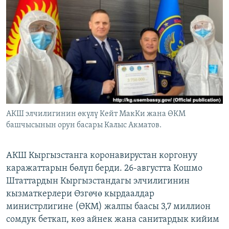
ОНЛАЙН ШЕРИНЕ
ЭЖЕ-СИҢДИЛЕР
АЗАТТЫК+
ЫҢГАЙСЫЗ СУРООЛОР
ЭЕ/АРнун бардык сайттары
АКШ элчилигинин өкүлү Кейт МакКи жана ӨКМ
башчысынын орун басары Калыс Акматов.
АКШ Кыргызстанга коронавирустан коргонуу
каражаттарын бөлүп берди. 26-августта Кошмо
Штаттардын Кыргызстандагы элчилигинин
кызматкерлери Өзгөчө кырдаалдар
министрлигине (ӨКМ) жалпы баасы 3,7 миллион
сомдук беткап, көз айнек жана санитардык кийим