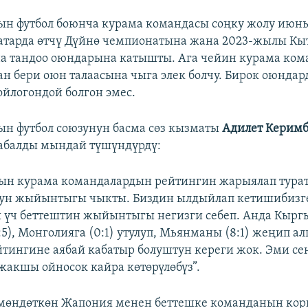
н футбол боюнча курама командасы соңку жолу июн
атарда өтчү Дүйнө чемпионатына жана 2023-жылы Кы
 тандоо оюндарына катышты. Ага чейин курама ком
 бери оюн талаасына чыга элек болчу. Бирок оюнда
логондой болгон эмес.
н футбол союзунун басма сөз кызматы
Адилет Керимб
абалды мындай түшүндүрдү:
ын курама командалардын рейтингин жарыялап турат.
ун жыйынтыгы чыкты. Биздин ылдыйлап кетишибизг
үч беттештин жыйынтыгы негизги себеп. Анда Кырг
5), Монголияга (0:1) утулуп, Мьянманы (8:1) жеңип ал
ингине аябай кабатыр болуштун кереги жок. Эми се
жакшы ойносок кайра көтөрүлөбүз”.
мөндөткөн Жапония менен беттешке команданын кор