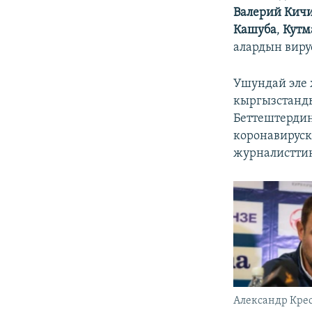
Валерий Кич
Кашуба
,
Кутм
алардын виру
Ушундай эле 
кыргызстанды
Беттештерди
коронавируск
журналисттин
Александр Кре