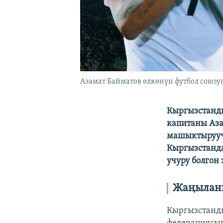
Азамат Байматов өлкөнүн футбол союз
Кыргызстанды
капитаны Аза
машыктырууч
Кыргызстанда
учуру болгон 
Жаңыланг
Кыргызстанды