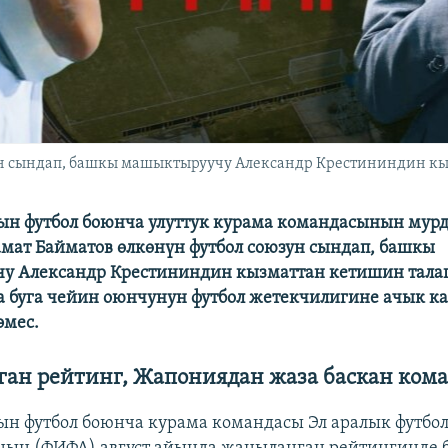
ун сындап, башкы машыктыруучу Александр Крестининдин кы
н футбол боюнча улуттук курама командасынын мур
мат Байматов өлкөнүн футбол союзун сындап, башкы
у Александр Крестининдин кызматтан кетишин талап
 буга чейин оюнчунун футбол жетекчилигине ачык 
эмес.
ан рейтинг, Жапониядан жаза баскан ком
н футбол боюнча курама командасы Эл аралык футбо