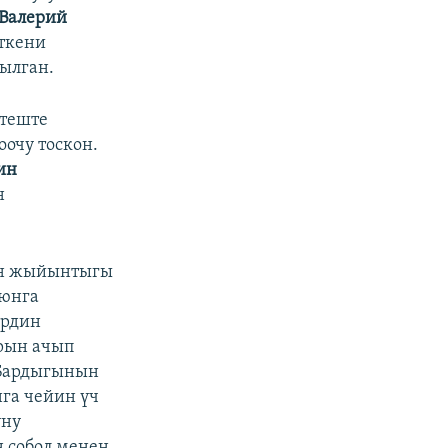
Валерий
ткени
ылган.
ттеште
очу тоскон.
ин
н
ин жыйынтыгы
оюнга
ердин
рын ачып
 Бардыгынын
нга чейин үч
уну
н собол менен