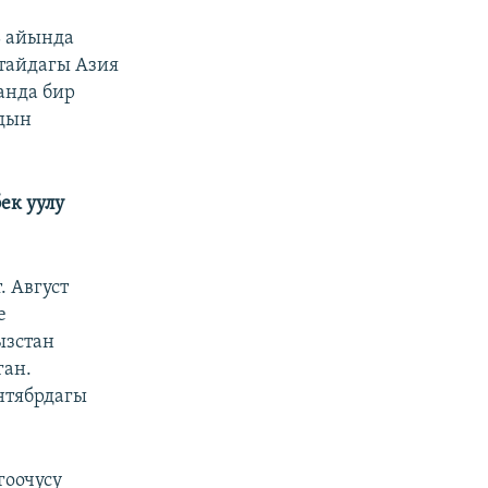
ь айында
тайдагы Азия
анда бир
рдын
ек уулу
 Август
е
ызстан
ган.
нтябрдагы
гоочусу