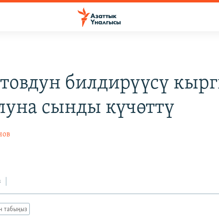
товдун билдирүүсү кыр
луна сынды күчөттү
нов
з
ан табыңыз