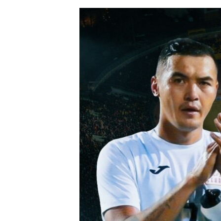
ЭЖЕ-СИҢДИЛЕР
АЗАТТЫК+
ЫҢГАЙСЫЗ СУРООЛОР