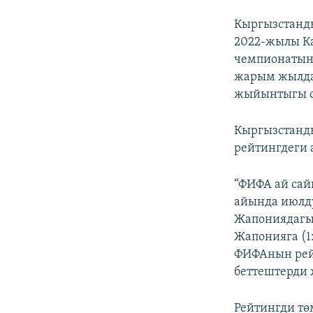
Кыргызстанды
2022-жылы К
чемпионатына
жарым жылдан
жыйынтыгы ой
Кыргызстанды
рейтингдеги 
“ФИФА ай сай
айында июлд
Жапониядагы 
Жапонияга (1:
ФИФАнын рейт
беттештерди 
Рейтингди тө