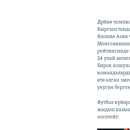
Дүйнө чемпи
Кыргызстанд
Япония Азия 
Монголиянын
рейтингинде 
24 упай мене
Бирок кошуна
командаларды
өтө алган эм
укугун берге
Футбол күйө
жыдып калыш
эсептейт: