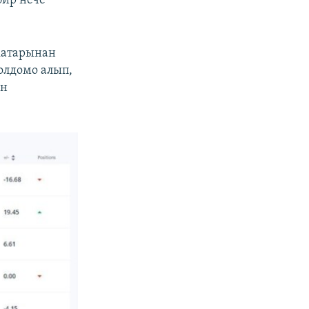
бир нече
катарынан
олдомо алып,
ун