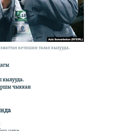
зматтан кетишин талап кылууда.
дагы
 кылууда.
каршы чыккан
анда
л