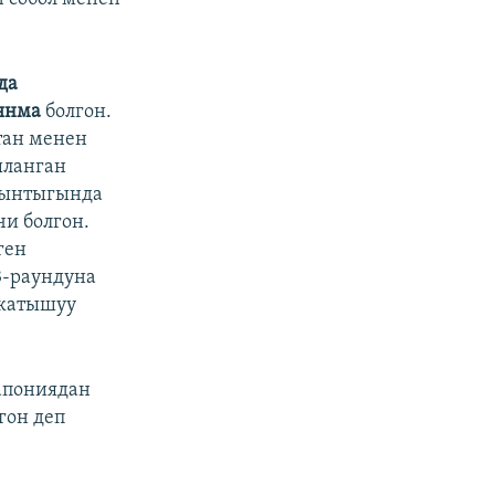
да
янма
болгон.
тан менен
ыланган
ыйынтыгында
чи болгон.
ген
3-раундуна
 катышуу
апониядан
гон деп