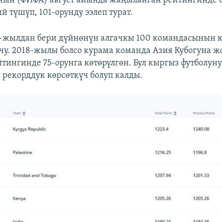
ын (ФИФА) август айында жаңыланган рейтингинде 
 түшүп, 101-орунду ээлеп турат.
7-жылдан бери дүйнөнүн алгачкы 100 командасынын 
лчу. 2018-жылы болсо курама команда Азия Кубогуна ж
ингинде 75-орунга көтөрүлгөн. Бул кыргыз футболун
рекорддук көрсөткүч болуп калды.