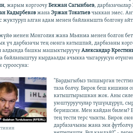
ин
, жарым коргоочу
Бекжан Сагынбаев
, дарбазачылар
ан Кадырбеков
жана
Эржан Токатаев
чыккан эмес. Ан
с жуктуруп алган адам менен байланышта болгону айт
жүйө менен Монголия жана Мьянма менен болгон бе
к үч дарбазачы тең оюнга катышпай, дарбазаны корго
н алдында башкы машыктыруучу
Александар Крестин
а байланыштуу кырдаалды ачыкка чыгаруусун өтүнгө
 суроосуна:
"Бардыгыбыз тапшырган тестт
таза болчу. Бирок беш кишини 
катыштырышкан жок. Аны сил
уюштуруучулар түшүндүрүп, сы
беришсин. Мен кайдан билем?
тең тести терс чыкты. Бирок ою
дарбазачыны жана эки футболч
стинин
четтетишти. Бул кандай?",- деге