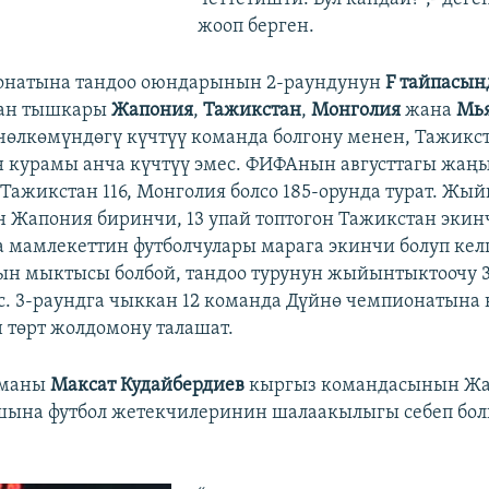
жооп берген.
онатына тандоо оюндарынын 2-раундунун
F тайпасын
ан тышкары
Жапония
,
Тажикстан
,
Монголия
жана
Мь
чөлкөмүндөгү күчтүү команда болгону менен, Тажикс
 курамы анча күчтүү эмес. ФИФАнын августтагы жаң
Тажикстан 116, Монголия болсо 185-орунда турат. Ж
н Жапония биринчи, 13 упай топтогон Тажикстан экин
 мамлекеттин футболчулары марага экинчи болуп кел
н мыктысы болбой, тандоо турунун жыйынтыктоочу 
ес. 3-раундга чыккан 12 команда Дүйнө чемпионатына
н төрт жолдомону талашат.
рманы
Максат Кудайбердиев
кыргыз командасынын Ж
ына футбол жетекчилеринин шалаакылыгы себеп бол