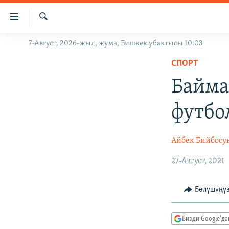
Линктер
Мазмунга
өтүңүз
Издөө
7-Август, 2026-жыл, жума, Бишкек убактысы 10:03
ЖАҢЫЛЫКТАР
Навигацияга
өтүңүз
СПОРТ
КЫРГЫЗСТАН
Издөөгө
Байма
ДҮЙНӨ
КЫРГЫЗСТАН
салыңыз
УКРАИНА
САЯСАТ
ДҮЙНӨ
футбо
АТАЙЫН ИЛИКТӨӨ
ЭКОНОМИКА
БОРБОР АЗИЯ
ТВ ПРОГРАММАЛАР
МАДАНИЯТ
Айбек Бийбосу
ПОДКАСТ
БҮГҮН АЗАТТЫКТА
27-Август, 2021
ӨЗГӨЧӨ ПИКИР
ЭКСПЕРТТЕР ТАЛДАЙТ
Бөлүшүңү
БИЗ ЖАНА ДҮЙНӨ
ДАНИСТЕ
Бизди Google'д