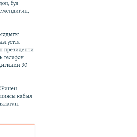
оп, бул
гемендигин,
жылдыгы
августта
н президенти
ь телефон
дигинин 30
СРинен
ациясы кабыл
ыялаган.