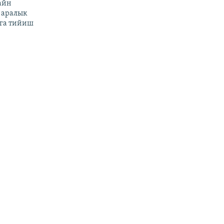
айн
 аралык
га тийиш