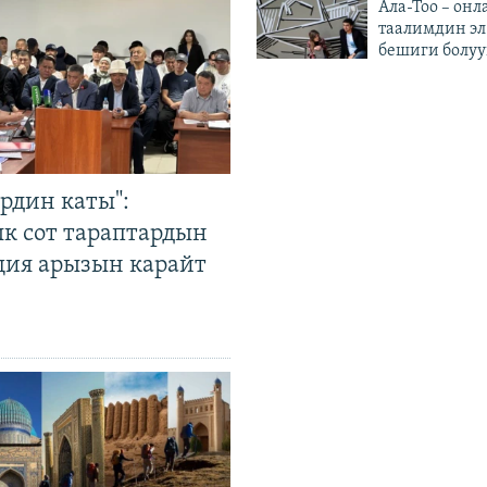
Ала-Тоо – онл
таалимдин эл
бешиги болуу
рдин каты":
к сот тараптардын
ция арызын карайт