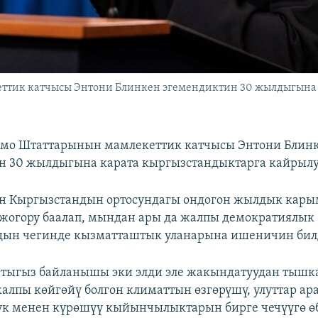
тик катчысы Энтони Блинкен эгемендиктин 30 жылдыгына 
мо Штаттарынын мамлекеттик катчысы Энтони Блин
н 30 жылдыгына карата кыргызстандыктарга кайрылу
н Кыргызстандын ортосундагы ондогон жылдык кар
жогору баалап, мындан ары да жалпы демократиялык
рдын чегинде кызматташтык уланарына ишеничин бил
 тыгыз байланышы эки элди эле жакындатуудан тыш
алпы көйгөйү болгон климаттын өзгөрүшү, улуттар а
 менен күрөшүү кыйынчылыктарын бирге чечүүгө өбө