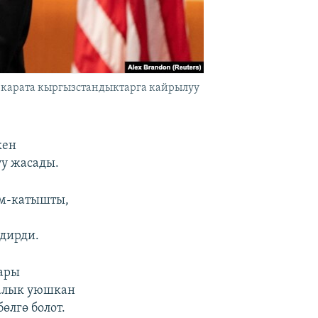
карата кыргызстандыктарга кайрылуу
кен
у жасады.
ым-катышты,
дирди.
кары
ралык уюшкан
лгө болот.