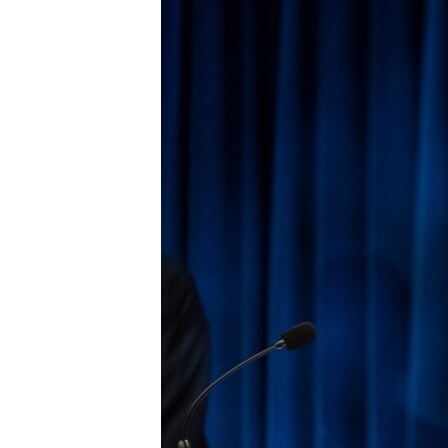
ЭЖЕ-СИҢДИЛЕР
АЗАТТЫК+
ЫҢГАЙСЫЗ СУРООЛОР