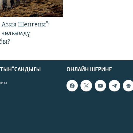
р Азия Шенгени":
 чөлкөмдү
бы?
КТЫН" САНДЫГЫ
ОНЛАЙН ШЕРИНЕ
лим