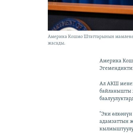
Америка Кошмо Штаттарынын мамлекет
жасады.
Америка Кош
Эгемендикти
Ал АКШ мене
байланышты 
баалуулукта
"Эки өлкөнүн
адамзаттын ж
кылмыштуулук