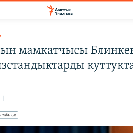
Р
ын мамкатчысы Блинке
зстандыктарды куттукт
з
ан табыңыз