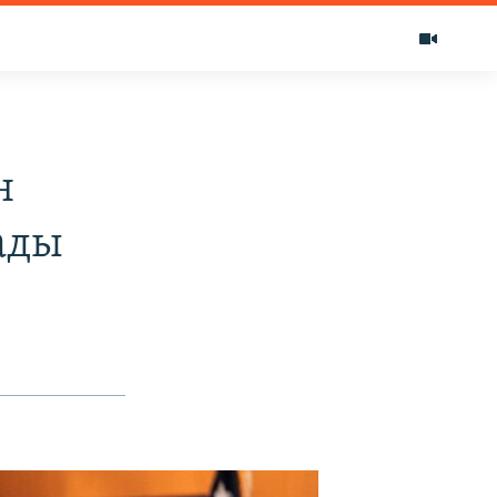
н
ады