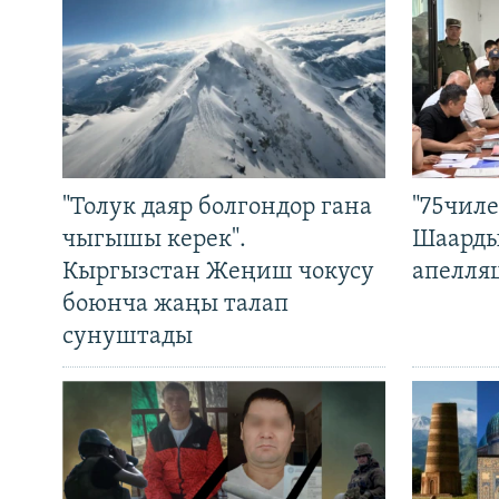
"Толук даяр болгондор гана
"75чиле
чыгышы керек".
Шаарды
Кыргызстан Жеңиш чокусу
апелля
боюнча жаңы талап
сунуштады