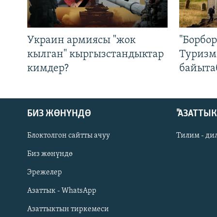
Украин армиясы "жок
"Борбо
кылган" кыргызстандыктар
Туризм
кимдер?
байыта
БИЗ ЖӨНҮНДӨ
"АЗАТТЫ
Блоктолгон сайтты ачуу
Тилим - ди
Биз жөнүндө
Русский
Эрежелер
Азаттык - WhatsApp
ОНЛАЙН ШЕРИНЕ
Азаттыктын тиркемеси