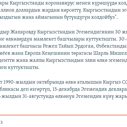
ры Кыргызстанды коронавирус менен күрөшүүдө колд
иллион доллардык жардам көрсөттү. Кыргызстандын э
ыздыгын жана аймагынын бүтүндүгүн колдойбуз".
адыр Жапаровду Кыргызстандын Эгемендигинин 30 
че өлкөлөрдүн мамлекет башчылары куттукташты. 30-
амлекет башчысы Режеп Тайып Эрдоган, Өзбекстанды
иёев жана Европа Кеңешинин төрагасы Шарль Мишел
дентти жана жалпы Кыргызстандын элин өлкө эгемен
ен куттукташты.
ет 1990-жылдын октябрында өлкө аталышын Кыргыз С
бликасы деп өзгөртүп, 15-декабрда Эгемендик деклар
1-жылдын 31-августунда өлкөнүн Эгемендик күнү жар
З