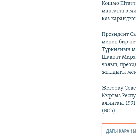
Кошмо Штатта
максатта 5 м
көз карандыс
Президент С
менен бир не
Түркиянын м
Шавкат Мирз
чалып, прези
жылдыгы мен
Жогорку Сов
Кыргыз Респу
алынган. 199
(BCh)
ДАГЫ КАРАҢЫ