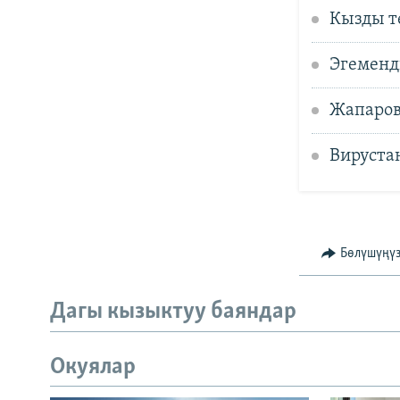
Кызды т
Эгеменд
Жапаров
Вирустан
Бөлүшүңү
Дагы кызыктуу баяндар
Окуялар