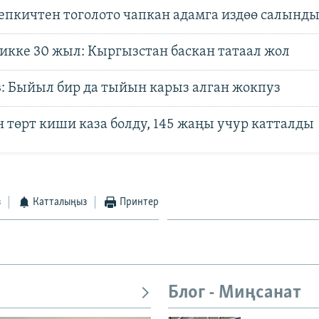
епкичтен тоголото чапкан адамга издөө салынд
икке 30 жыл: Кыргызстан баскан татаал жол
: Быйыл бир да тыйын карыз алган жокпуз
 төрт киши каза болду, 145 жаңы учур катталды
з
Катталыңыз
Принтер
Блог - Миңсанат