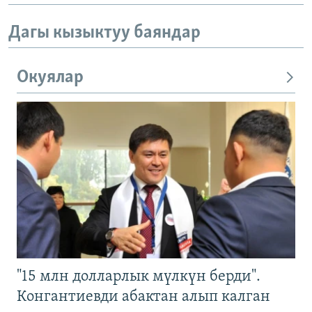
Дагы кызыктуу баяндар
Окуялар
"15 млн долларлык мүлкүн берди".
Конгантиевди абактан алып калган