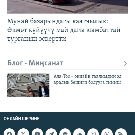
Мунай базарындагы каатчылык:
Өкмөт күйүүчү май дагы кымбаттай
турганын эскертти
Блог - Миңсанат
Ала-Тоо – онлайн таалимдин эл
аралык бешиги болууга тийиш
ОНЛАЙН ШЕРИНЕ