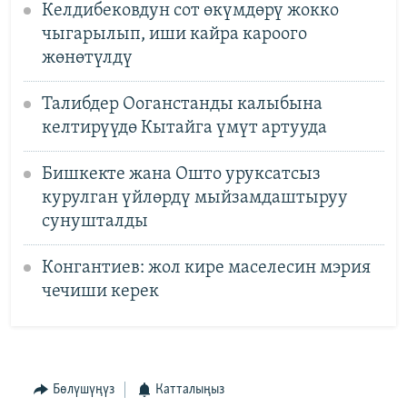
Келдибековдун сот өкүмдөрү жокко
чыгарылып, иши кайра кароого
жөнөтүлдү
Талибдер Ооганстанды калыбына
келтирүүдө Кытайга үмүт артууда
Бишкекте жана Ошто уруксатсыз
курулган үйлөрдү мыйзамдаштыруу
сунушталды
Конгантиев: жол кире маселесин мэрия
чечиши керек
Бөлүшүңүз
Катталыңыз