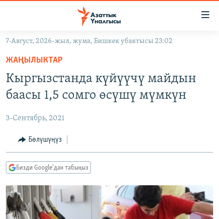
Линктер
Мазмунга
өтүңүз
7-Август, 2026-жыл, жума, Бишкек убактысы 23:02
Навигацияга
ЖАҢЫЛЫКТАР
өтүңүз
ЖАҢЫЛЫКТАР
КЫРГЫЗСТАН
Издөөгө
Кыргызстанда күйүүчү майдын
салыңыз
ДҮЙНӨ
КЫРГЫЗСТАН
баасы 1,5 сомго өсүшү мүмкүн
УКРАИНА
САЯСАТ
ДҮЙНӨ
3-Сентябрь, 2021
АТАЙЫН ИЛИКТӨӨ
ЭКОНОМИКА
БОРБОР АЗИЯ
ТВ ПРОГРАММАЛАР
Бөлүшүңүз
МАДАНИЯТ
ПОДКАСТ
БҮГҮН АЗАТТЫКТА
Бизди Google'дан табыңыз
ӨЗГӨЧӨ ПИКИР
ЭКСПЕРТТЕР ТАЛДАЙТ
БИЗ ЖАНА ДҮЙНӨ
Русский
ДАНИСТЕ