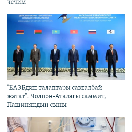
чечим
"ЕАЭБдин талаптары сакталбай
жатат". Чолпон-Атадагы саммит,
Пашиняндын сыны