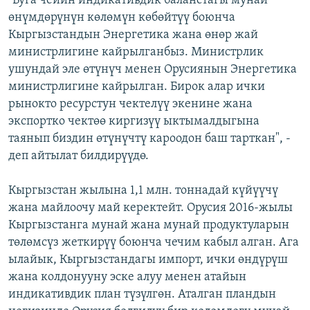
"Буга чейин индикативдик баланстагы мунай
өнүмдөрүнүн көлөмүн көбөйтүү боюнча
Кыргызстандын Энергетика жана өнөр жай
министрлигине кайрылганбыз. Министрлик
ушундай эле өтүнүч менен Орусиянын Энергетика
министрлигине кайрылган. Бирок алар ички
рынокто ресурстун чектелүү экенине жана
экспортко чектөө киргизүү ыктымалдыгына
таянып биздин өтүнүчтү кароодон баш тарткан", -
деп айтылат билдирүүдө.
Кыргызстан жылына 1,1 млн. тоннадай күйүүчү
жана майлоочу май керектейт. Орусия 2016-жылы
Кыргызстанга мунай жана мунай продуктуларын
төлөмсүз жеткирүү боюнча чечим кабыл алган. Ага
ылайык, Кыргызстандагы импорт, ички өндүрүш
жана колдонууну эске алуу менен атайын
индикативдик план түзүлгөн. Аталган пландын