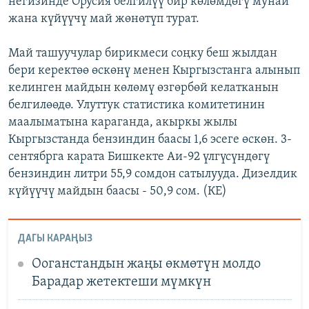
негизинде Орусия белгилүү бир көлөмдөгү мунай
жана күйүүчү май жөнөтүп турат.
Май ташуучулар бирикмеси соңку беш жылдан
бери керектөө өскөнү менен Кыргызстанга алынып
келинген майдын көлөмү өзгөрбөй келатканын
белгилөөдө. Улуттук статистика комитетинин
маалыматына караганда, акыркы жылы
Кыргызстанда бензиндин баасы 1,6 эсеге өскөн. 3-
сентябрга карата Бишкекте Аи-92 үлгүсүндөгү
бензиндин литри 55,9 сомдон сатылууда. Дизелдик
күйүүчү майдын баасы - 50,9 сом. (КЕ)
ДАГЫ КАРАҢЫЗ
Ооганстандын жаңы өкмөтүн молдо
Барадар жетектеши мүмкүн