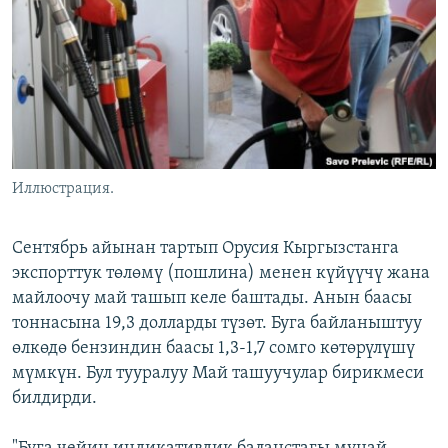
ОНЛАЙН ШЕРИНЕ
ЭЖЕ-СИҢДИЛЕР
АЗАТТЫК+
ЫҢГАЙСЫЗ СУРООЛОР
ЭЕ/АРнун бардык сайттары
Иллюстрация.
Сентябрь айынан тартып Орусия Кыргызстанга
экспорттук төлөмү (пошлина) менен күйүүчү жана
майлоочу май ташып келе баштады. Анын баасы
тоннасына 19,3 долларды түзөт. Буга байланыштуу
өлкөдө бензиндин баасы 1,3-1,7 сомго көтөрүлүшү
мүмкүн. Бул тууралуу Май ташуучулар бирикмеси
билдирди.