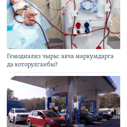
Гемодиализ чыры: акча маркумдарга
да которулганбы?