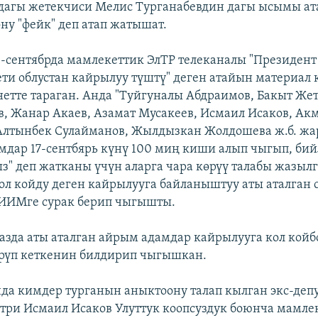
агы жетекчиси Мелис Турганабевдин дагы ысымы ата
ону "фейк" деп атап жатышат.
4-сентябрда мамлекеттик ЭлТР телеканалы "Президен
ти облустан кайрылуу түштү" деген атайын материал 
етте тараган. Анда "Туйгуналы Абдраимов, Бакыт Жет
в, Жанар Акаев, Азамат Мусакеев, Исмаил Исаков, Ак
Алтынбек Сулайманов, Жылдызкан Жолдошева ж.б. ж
мдар 17-сентбярь күнү 100 миң киши алып чыгып, би
" деп жатканы үчүн аларга чара көрүү талабы жазыл
л койду деген кайрылууга байланыштуу аты аталган 
 ИИМге сурак берип чыгышты.
газда аты аталган айрым адамдар кайрылууга кол койб
рүп кеткенин билдирип чыгышкан.
да кимдер турганын аныктоону талап кылган экс-депу
три Исмаил Исаков Улуттук коопсуздук боюнча мамле