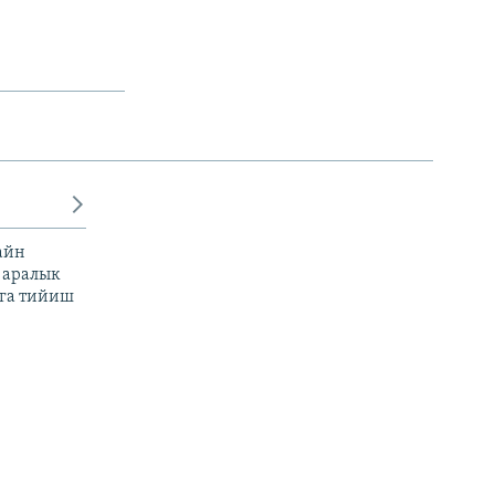
айн
 аралык
га тийиш