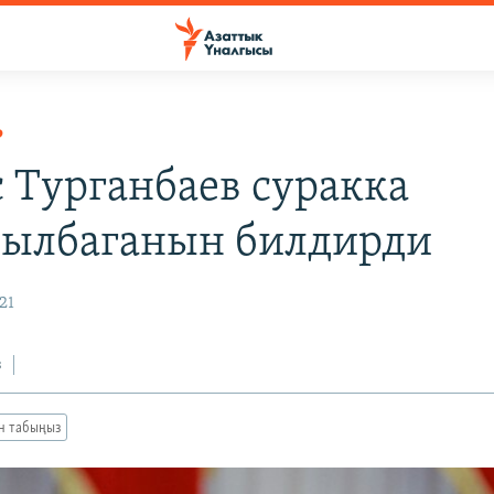
Р
 Турганбаев суракка
ылбаганын билдирди
21
з
ан табыңыз