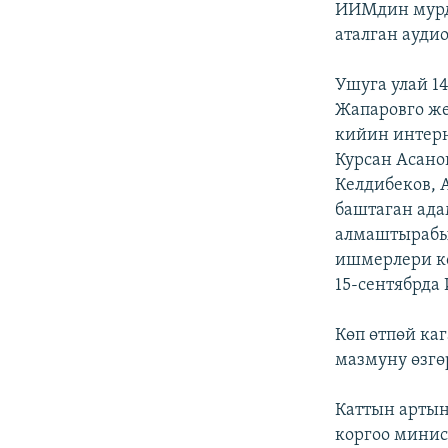
ИИМдин мурд
аталган ауди
Ушуга улай 1
Жапаровго же
кийин интерн
Курсан Асано
Келдибеков, 
баштаган ада
алмаштырабыз
ишмерлери ко
15-сентябрда
Көп өтпөй ка
мазмуну өзгө
Каттын артын
коргоо минис