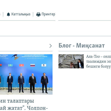
з
Катталыңыз
Принтер
Блог - Миңсанат
Ала-Тоо – онл
таалимдин эл
бешиги болуу
ин талаптары
ай жатат". Чолпон-