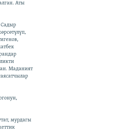
лган. Аты
т Садыр
көрсөтүлүп,
игенов,
матбек
арандар
йликти
ган. Маданият
саясатчылар
огонун,
тат, мурдагы
кеттик