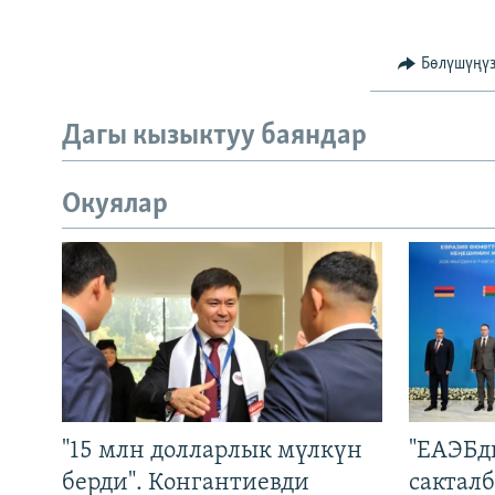
Бөлүшүңү
Дагы кызыктуу баяндар
Окуялар
"15 млн долларлык мүлкүн
"ЕАЭБд
берди". Конгантиевди
сакталб