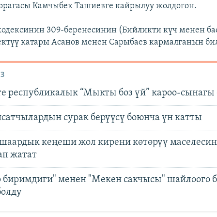
өрагасы Камчыбек Ташиевге кайрылуу жолдогон.
дексинин 309-беренесинин (Бийликти күч менен ба
ктүү катары Асанов менен Сарыбаев кармалганын бил
З
е республикалык “Мыкты боз үй” кароо-сынагы 
сатчылардын сурак берүүсү боюнча үн катты
шаардык кеңеши жол кирени көтөрүү маселесин
ап жатат
р биримдиги" менен "Мекен сакчысы" шайлоого 
болду