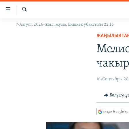
Линктер
Мазмунга
өтүңүз
Издөө
7-Август, 2026-жыл, жума, Бишкек убактысы 22:16
ЖАҢЫЛЫКТАР
Навигацияга
өтүңүз
ЖАҢЫЛЫКТА
КЫРГЫЗСТАН
Издөөгө
Мелис
ДҮЙНӨ
КЫРГЫЗСТАН
салыңыз
УКРАИНА
САЯСАТ
ДҮЙНӨ
чакыр
АТАЙЫН ИЛИКТӨӨ
ЭКОНОМИКА
БОРБОР АЗИЯ
ТВ ПРОГРАММАЛАР
МАДАНИЯТ
16-Сентябрь, 20
ПОДКАСТ
БҮГҮН АЗАТТЫКТА
Бөлүшүңү
ӨЗГӨЧӨ ПИКИР
ЭКСПЕРТТЕР ТАЛДАЙТ
БИЗ ЖАНА ДҮЙНӨ
Бизди Google'д
ДАНИСТЕ