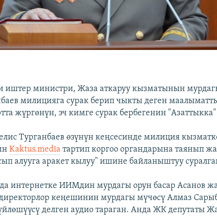
и иштер министри, Жаза аткаруу кызматынын мурда
баев милицияга сурак берип чыкты деген маалыматты
ртта жүргөнүн, эч кимге сурак бербегенин "Азаттыкка"
елис Турганбаев өзүнүн кеңсесинде милиция кызмат
нин
Kaktus.media
тартип коргоо органдарына таянып жа
сып алууга аракет кылуу" ишине байланыштуу суралг
а интернетке ИИМдин мурдагы орун басар Асанов ж
 директорлор кеңешинин мурдагы мүчөсү Алмаз Сары
үйлөшүүсү делген аудио тараган. Анда ЖК депутаты Ж