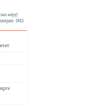
сып алуу)
дирди. (КЕ)
өтөт
бирге