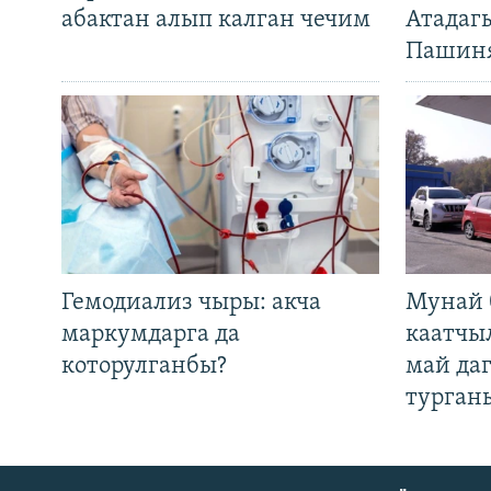
абактан алып калган чечим
Атадаг
Пашин
Гемодиализ чыры: акча
Мунай 
маркумдарга да
каатчы
которулганбы?
май да
турган