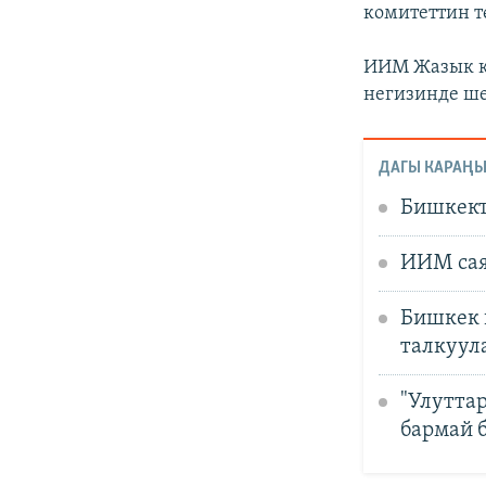
комитеттин т
ИИМ Жазык ко
негизинде ше
ДАГЫ КАРАҢЫ
Бишкект
ИИМ сая
Бишкек 
талкуул
"Улутта
бармай 