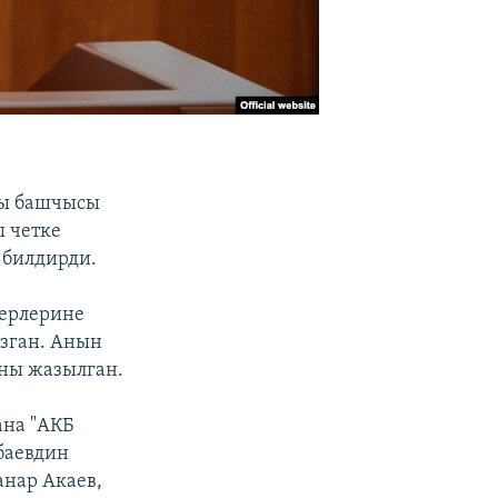
гы башчысы
 четке
 билдирди.
керлерине
зган. Анын
аны жазылган.
ана "АКБ
баевдин
анар Акаев,