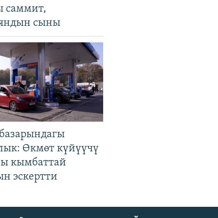
ы саммит,
яндын сыны
базарындагы
лык: Өкмөт күйүүчү
гы кымбаттай
ын эскертти