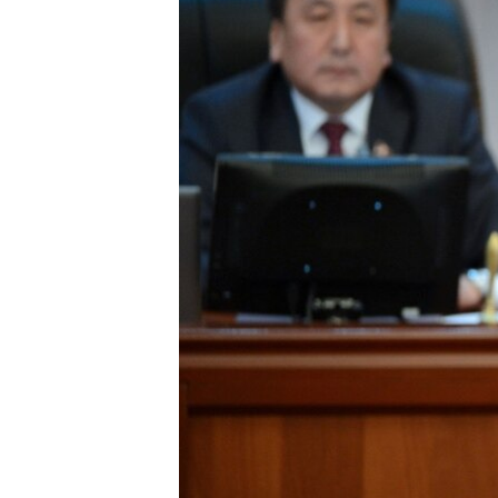
ЭЖЕ-СИҢДИЛЕР
АЗАТТЫК+
ЫҢГАЙСЫЗ СУРООЛОР