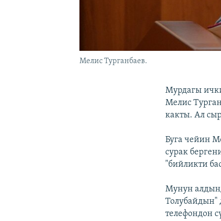
Мелис Турганбаев.
Мурдагы ичк
Мелис Турган
какты. Ал сы
Буга чейин М
сурак берге
"бийликти ба
Мунун алдынд
Толубайдын"
телефондон с