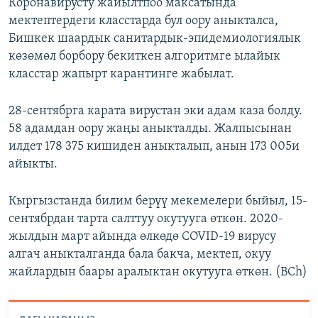
Коронавирусту жайылтпоо максатында
мектептердеги класстарда бул оору аныкталса,
Бишкек шаардык санитардык-эпидемиологиялык
көзөмөл борбору бекиткен алгоритмге ылайык
класстар жапырт карантинге жабылат.
28-сентябрга карата вирустан эки адам каза болду.
58 адамдан оору жаңы аныкталды. Жалпысынан
илдет 178 375 кишиден аныкталып, анын 173 005и
айыкты.
Кыргызстанда билим берүү мекемелери быйыл, 15-
сентябрдан тарта салттуу окутууга өткөн. 2020-
жылдын март айында өлкөдө COVID-19 вирусу
алгач аныкталганда бала бакча, мектеп, окуу
жайлардын баары аралыктан окутууга өткөн. (BCh)