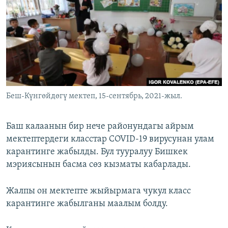
ОНЛАЙН ШЕРИНЕ
ЭЖЕ-СИҢДИЛЕР
АЗАТТЫК+
ЫҢГАЙСЫЗ СУРООЛОР
ЭЕ/АРнун бардык сайттары
Беш-Күнгөйдөгү мектеп, 15-сентябрь, 2021-жыл.
Баш калаанын бир нече районундагы айрым
мектептердеги класстар COVID-19 вирусунан улам
карантинге жабылды. Бул тууралуу Бишкек
мэриясынын басма сөз кызматы кабарлады.
Жалпы он мектепте жыйырмага чукул класс
карантинге жабылганы маалым болду.