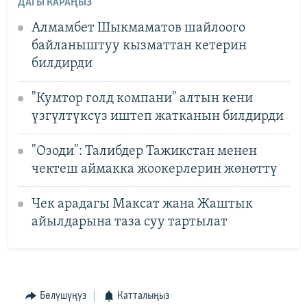
ДАГЫ КАРАҢЫЗ
Алмамбет Шыкмаматов шайлоого
байланыштуу кызматтан кетерин
билдирди
"Кумтор голд компани" алтын кени
үзгүлтүксүз иштеп жатканын билдирди
"Озоди": Талибдер Тажикстан менен
чектеш аймакка жоокерлерин жөнөттү
Чек арадагы Максат жана Жаштык
айылдарына таза суу тартылат
Бөлүшүңүз
Катталыңыз