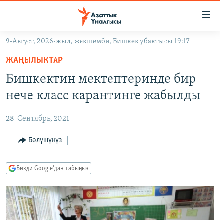
Линктер
Мазмунга
өтүңүз
9-Август, 2026-жыл, жекшемби, Бишкек убактысы 19:17
Навигацияга
ЖАҢЫЛЫКТАР
өтүңүз
ЖАҢЫЛЫКТАР
КЫРГЫЗСТАН
Издөөгө
Бишкектин мектептеринде бир
салыңыз
ДҮЙНӨ
КЫРГЫЗСТАН
нече класс карантинге жабылды
УКРАИНА
САЯСАТ
ДҮЙНӨ
28-Сентябрь, 2021
АТАЙЫН ИЛИКТӨӨ
ЭКОНОМИКА
БОРБОР АЗИЯ
ТВ ПРОГРАММАЛАР
Бөлүшүңүз
МАДАНИЯТ
ПОДКАСТ
БҮГҮН АЗАТТЫКТА
Бизди Google'дан табыңыз
ӨЗГӨЧӨ ПИКИР
ЭКСПЕРТТЕР ТАЛДАЙТ
БИЗ ЖАНА ДҮЙНӨ
Русский
ДАНИСТЕ