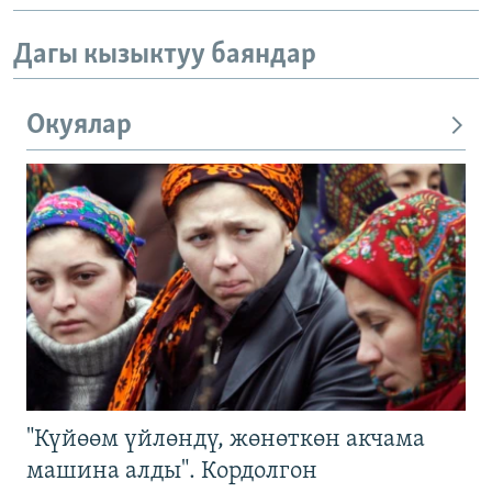
Дагы кызыктуу баяндар
Окуялар
"Күйөөм үйлөндү, жөнөткөн акчама
машина алды". Кордолгон