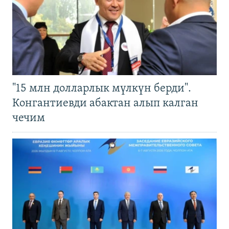
"15 млн долларлык мүлкүн берди".
Конгантиевди абактан алып калган
чечим