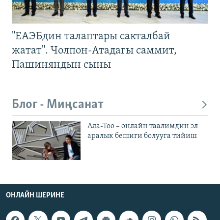
"ЕАЭБдин талаптары сакталбай
жатат". Чолпон-Атадагы саммит,
Пашиняндын сыны
Блог - Миңсанат
Ала-Тоо – онлайн таалимдин эл
аралык бешиги болууга тийиш
ОНЛАЙН ШЕРИНЕ