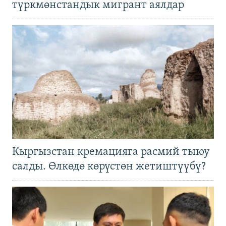
түркмөнстандык мигрант аялдар
Кыргызстан кремацияга расмий тыюу
салды. Өлкөдө көрүстөн жетиштүүбү?