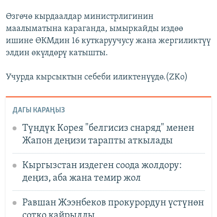
Өзгөчө кырдаалдар министрлигинин
маалыматына караганда, ымыркайды издөө
ишине ӨКМдин 16 куткаруучусу жана жергиликтүү
элдин өкүлдөрү катышты.
Учурда кырсыктын себеби иликтенүүдө.(ZKo)
ДАГЫ КАРАҢЫЗ
Түндүк Корея "белгисиз снаряд" менен
Жапон деңизи тарапты аткылады
Кыргызстан издеген соода жолдору:
деңиз, аба жана темир жол
Равшан Жээнбеков прокурордун үстүнөн
сотко кайрылды