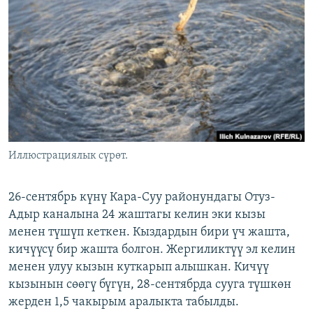
ОНЛАЙН ШЕРИНЕ
ЭЖЕ-СИҢДИЛЕР
АЗАТТЫК+
ЫҢГАЙСЫЗ СУРООЛОР
ЭЕ/АРнун бардык сайттары
Иллюстрациялык сүрөт.
26-сентябрь күнү Кара-Суу районундагы Отуз-
Адыр каналына 24 жаштагы келин эки кызы
менен түшүп кеткен. Кыздардын бири үч жашта,
кичүүсү бир жашта болгон. Жергиликтүү эл келин
менен улуу кызын куткарып алышкан. Кичүү
кызынын сөөгү бүгүн, 28-сентябрда сууга түшкөн
жерден 1,5 чакырым аралыкта табылды.