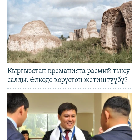
Кыргызстан кремацияга расмий тыюу
салды. Өлкөдө көрүстөн жетиштүүбү?