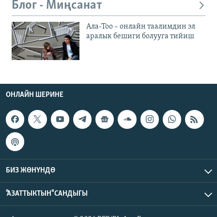
Блог - Миңсанат
Ала-Тоо – онлайн таалимдин эл
аралык бешиги болууга тийиш
ОНЛАЙН ШЕРИНЕ
БИЗ ЖӨНҮНДӨ
"АЗАТТЫКТЫН" САНДЫГЫ