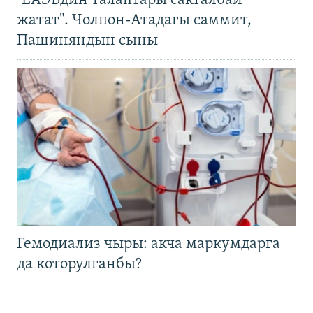
"ЕАЭБдин талаптары сакталбай
жатат". Чолпон-Атадагы саммит,
Пашиняндын сыны
Гемодиализ чыры: акча маркумдарга
да которулганбы?