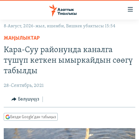
Линктер
Мазмунга
өтүңүз
8-Август, 2026-жыл, ишемби, Бишкек убактысы 15:54
Навигацияга
ЖАҢЫЛЫКТАР
өтүңүз
ЖАҢЫЛЫКТАР
КЫРГЫЗСТАН
Издөөгө
Кара-Суу районунда каналга
салыңыз
ДҮЙНӨ
КЫРГЫЗСТАН
түшүп кеткен ымыркайдын сөөгү
УКРАИНА
САЯСАТ
ДҮЙНӨ
табылды
АТАЙЫН ИЛИКТӨӨ
ЭКОНОМИКА
БОРБОР АЗИЯ
28-Сентябрь, 2021
ТВ ПРОГРАММАЛАР
МАДАНИЯТ
Бөлүшүңүз
ПОДКАСТ
БҮГҮН АЗАТТЫКТА
ӨЗГӨЧӨ ПИКИР
ЭКСПЕРТТЕР ТАЛДАЙТ
Бизди Google'дан табыңыз
БИЗ ЖАНА ДҮЙНӨ
Русский
ДАНИСТЕ