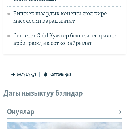
Бишкек шаардык кеңеши жол кире
маселесин карап жатат
Centerra Gold Кумтөр боюнча эл аралык
арбитраждык сотко кайрылат
Бөлүшүңүз
Катталыңыз
Дагы кызыктуу баяндар
Окуялар