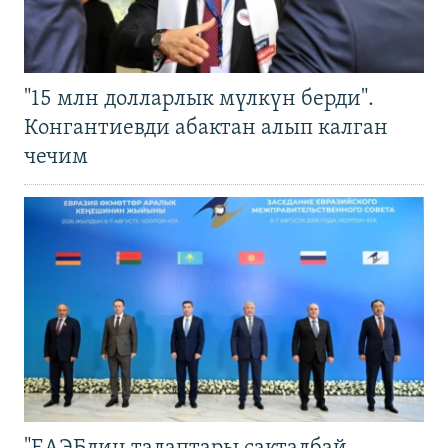
"15 млн долларлык мүлкүн берди".
Конгантиевди абактан алып калган
чечим