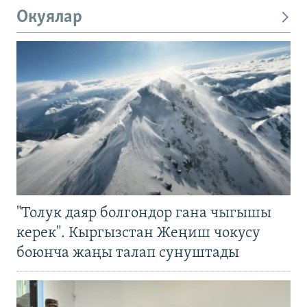
Окуялар
"Толук даяр болгондор гана чыгышы
керек". Кыргызстан Жеңиш чокусу
боюнча жаңы талап сунуштады