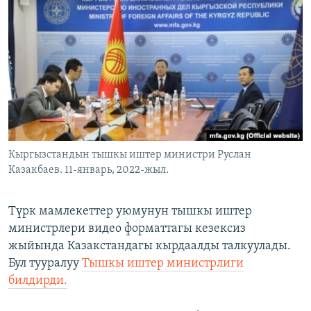
ОНЛАЙН ШЕРИНЕ
ЭЖЕ-СИҢДИЛЕР
АЗАТТЫК+
ЫҢГАЙСЫЗ СУРООЛОР
ЭЕ/АРнун бардык сайттары
Кыргызстандын тышкы иштер министри Руслан
Казакбаев. 11-январь, 2022-жыл.
Түрк мамлекеттер уюмунун тышкы иштер
министрлери видео форматтагы кезексиз
жыйында Казакстандагы кырдаалды талкуулады.
Бул тууралуу
Тышкы иштер министрлиги
билдирди.