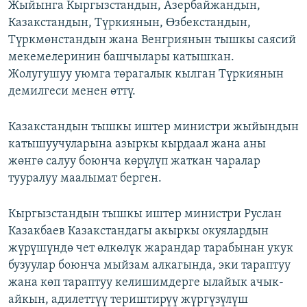
Жыйынга Кыргызстандын, Азербайжандын,
Казакстандын, Түркиянын, Ɵзбекстандын,
Түркмөнстандын жана Венгриянын тышкы саясий
мекемелеринин башчылары катышкан.
Жолугушуу уюмга төрагалык кылган Түркиянын
демилгеси менен өттү.
Казакстандын тышкы иштер министри жыйындын
катышуучуларына азыркы кырдаал жана аны
жөнгө салуу боюнча көрүлүп жаткан чаралар
тууралуу маалымат берген.
Кыргызстандын тышкы иштер министри Руслан
Казакбаев Казакстандагы акыркы окуялардын
жүрүшүндө чет өлкөлүк жарандар тарабынан укук
бузуулар боюнча мыйзам алкагында, эки тараптуу
жана көп тараптуу келишимдерге ылайык ачык-
айкын, адилеттүү териштирүү жүргүзүлүш