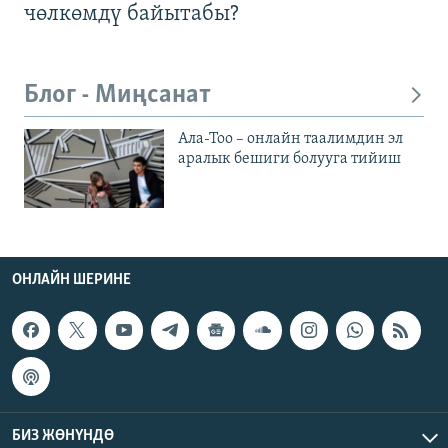
чөлкөмдү байытабы?
Блог - Миңсанат
Ала-Тоо – онлайн таалимдин эл
аралык бешиги болууга тийиш
ОНЛАЙН ШЕРИНЕ
БИЗ ЖӨНҮНДӨ