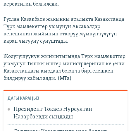
керектигин белгиледи.
Руслан Казакбаев жакынкы аралыкта Казакстанда
Түрк мамлекеттер уюмунун Аксакалдар
кеңешинин жыйынын өткөрүү мүмкүнчүлүгүн
карап чыгууну сунуштады.
Жолугушуунун жыйынтыгында Түрк мамлекеттер
уюмунун Тышкы иштер министрлеринин кеӊеши
Казакстандагы кырдаал боюнча биргелешкен
билдирүү кабыл алды. (МТа)
ДАГЫ КАРАҢЫЗ
Президент Токаев Нурсултан
Назарбаевди сындады