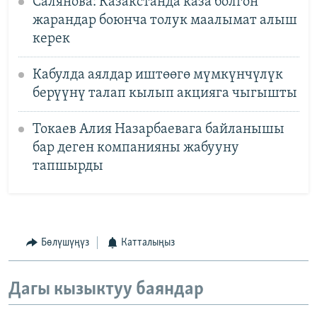
Салянова: Казакстанда каза болгон
жарандар боюнча толук маалымат алыш
керек
Кабулда аялдар иштөөгө мүмкүнчүлүк
берүүнү талап кылып акцияга чыгышты
Токаев Алия Назарбаевага байланышы
бар деген компанияны жабууну
тапшырды
Бөлүшүңүз
Катталыңыз
Дагы кызыктуу баяндар