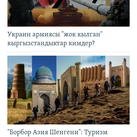
Украин армиясы "жок кылган"
кыргызстандыктар кимдер?
"Борбор Азия Шенгени": Туризм