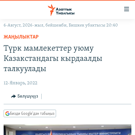
Линктер
Мазмунга
өтүңүз
6-Август, 2026-жыл, бейшемби, Бишкек убактысы 20:40
Навигацияга
ЖАҢЫЛЫКТАР
өтүңүз
ЖАҢЫЛЫКТАР
КЫРГЫЗСТАН
Издөөгө
Түрк мамлекеттер уюму
салыңыз
ДҮЙНӨ
КЫРГЫЗСТАН
Казакстандагы кырдаалды
УКРАИНА
САЯСАТ
ДҮЙНӨ
талкуулады
АТАЙЫН ИЛИКТӨӨ
ЭКОНОМИКА
БОРБОР АЗИЯ
12-Январь, 2022
ТВ ПРОГРАММАЛАР
МАДАНИЯТ
Бөлүшүңүз
ПОДКАСТ
БҮГҮН АЗАТТЫКТА
ӨЗГӨЧӨ ПИКИР
ЭКСПЕРТТЕР ТАЛДАЙТ
Бизди Google'дан табыңыз
БИЗ ЖАНА ДҮЙНӨ
Русский
ДАНИСТЕ