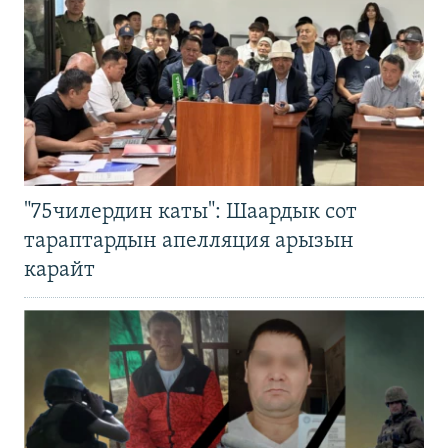
"75чилердин каты": Шаардык сот
тараптардын апелляция арызын
карайт