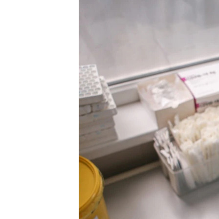
ЭЖЕ-СИҢДИЛЕР
АЗАТТЫК+
ЫҢГАЙСЫЗ СУРООЛОР