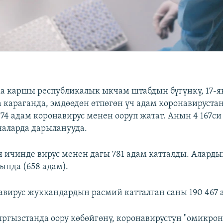
а каршы республикалык ыкчам штабдын бүгүнкү, 17-
караганда, эмдөөдөн өтпөгөн үч адам коронавирустан
74 адам коронавирус менен ооруп жатат. Анын 4 167си
наларда дарыланууда.
н ичинде вирус менен дагы 781 адам катталды. Аларды
нда (658 адам).
авирус жуккандардын расмий катталган саны 190 467 
ыргызстанда оору көбөйгөнү, коронавирустун "омикро