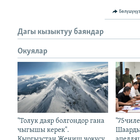
Бөлүшүңү
Дагы кызыктуу баяндар
Окуялар
"Толук даяр болгондор гана
"75чиле
чыгышы керек".
Шаарды
Кыргызстан Жеңиш чокусу
апелля