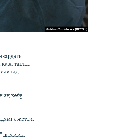
январдагы
 каза тапты.
 үйүндө,
н эң көбү
адамга жетти.
н" штаммы