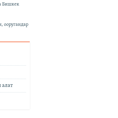
на Бишкек
, ооругандар
п алат