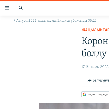
Линктер
Мазмунга
өтүңүз
Издөө
7-Август, 2026-жыл, жума, Бишкек убактысы 05:23
ЖАҢЫЛЫКТАР
Навигацияга
өтүңүз
ЖАҢЫЛЫКТА
КЫРГЫЗСТАН
Издөөгө
Корон
ДҮЙНӨ
КЫРГЫЗСТАН
салыңыз
УКРАИНА
САЯСАТ
ДҮЙНӨ
болду
АТАЙЫН ИЛИКТӨӨ
ЭКОНОМИКА
БОРБОР АЗИЯ
ТВ ПРОГРАММАЛАР
МАДАНИЯТ
17-Январь, 2022
ПОДКАСТ
БҮГҮН АЗАТТЫКТА
Бөлүшүңү
ӨЗГӨЧӨ ПИКИР
ЭКСПЕРТТЕР ТАЛДАЙТ
БИЗ ЖАНА ДҮЙНӨ
Бизди Google'д
ДАНИСТЕ