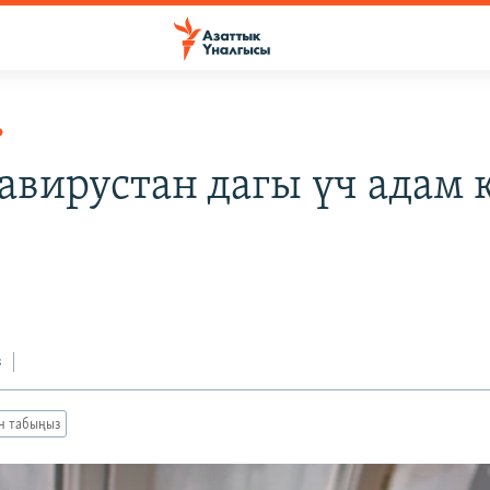
Р
авирустан дагы үч адам 
з
ан табыңыз