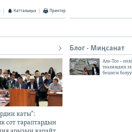
з
Катталыңыз
Принтер
Блог - Миңсанат
Ала-Тоо – онл
таалимдин эл
бешиги болуу
рдин каты":
к сот тараптардын
ция арызын карайт