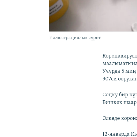
Иллюстрациялык сүрөт.
Коронавируск
маалыматына 
Учурда 5 миң 
907си оорука
Соңку бир кү
Бишкек шаары
Өлкөдө корон
12-январда К