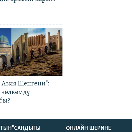
р Азия Шенгени":
 чөлкөмдү
бы?
КТЫН" САНДЫГЫ
ОНЛАЙН ШЕРИНЕ