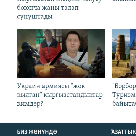
боюнча жаңы талап
сунуштады
Украин армиясы "жок
"Борбо
кылган" кыргызстандыктар
Туризм
кимдер?
байыта
БИЗ ЖӨНҮНДӨ
"АЗАТТЫ