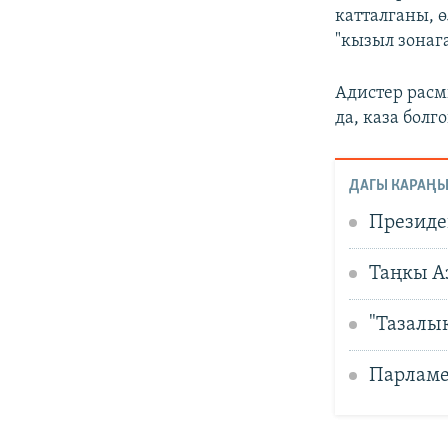
катталганы, 
"кызыл зонаг
Адистер расм
да, каза бол
ДАГЫ КАРАҢЫ
Президе
Таңкы А
"Тазалы
Парламе