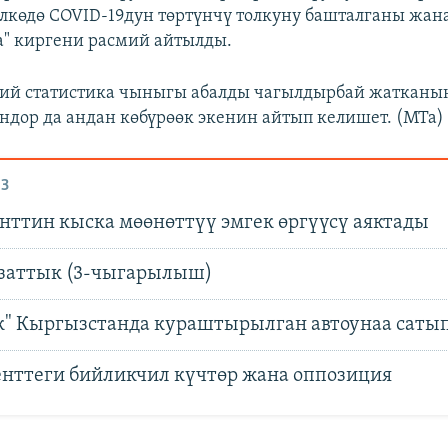
өлкөдө COVID-19дун төртүнчү толкуну башталганы жа
а" киргени расмий айтылды.
ий статистика чыныгы абалды чагылдырбай жатканын
гондор да андан көбүрөөк экенин айтып келишет. (МТа)
З
нттин кыска мөөнөттүү эмгек өргүүсү аяктады
заттык (3-чыгарылыш)
к" Кыргызстанда кураштырылган автоунаа саты
нттеги бийликчил күчтөр жана оппозиция