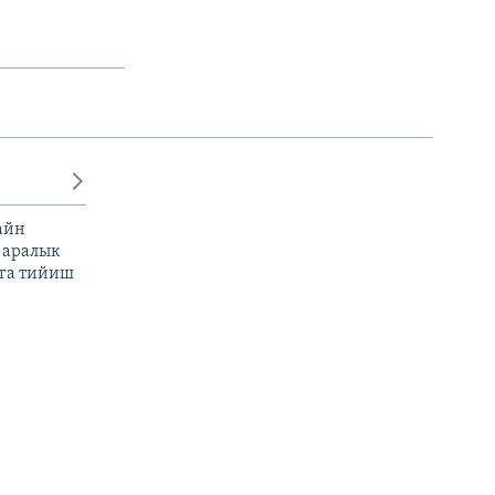
айн
 аралык
га тийиш