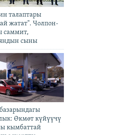
ин талаптары
ай жатат". Чолпон-
ы саммит,
яндын сыны
базарындагы
лык: Өкмөт күйүүчү
гы кымбаттай