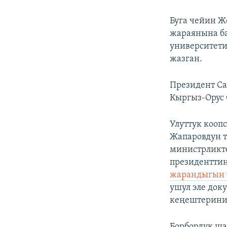
Буга чейин Ж
жараянына б
университети
жазган.
Президент Са
Кыргыз-Орус 
Улуттук кооп
Жапаровдун 
министрликт
президентти
жарандыгын 
ушул эле док
кеңештеринин
Борбордук ша