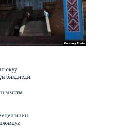
ан окуу
үн билдирди.
ин мыкты
 Кеңешинин
ипломдук