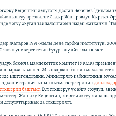
огорку Кеңештин депутаты Дастан Бекешев "диплом т
айланыштуу президент Садыр Жапаровдун Кыргыз-Ору
нде чогуу окуган тайпалаштарын издеп жатканын "Тв
дыр Жапаров 1991-жылы Дене тарбия институтун, 20
Славян университетин бүтүргөнү айтылып келет.
суздук боюнча мамлекеттик комитет (УКМК) президен
тапшырмасы менен 24-январдан баштап мамлекеттик
ерде иштегендердин, Министрлер кабинетинин мүчөл
н администрациясынын кызматкерлеринин
дипломдо
текшерип баштайт.
Бул текшерүү үч айга созулуп, аны
ументтер Жогорку Кеңештин, жергиликтүү жана шаар
 депутаттарынан да текшерилет.
йлоо комиссиясы (БШК) 20-январдагы отурумунда Жо