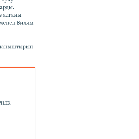
арды.
з алганы
 менен Билим
йланыштырып
ылык