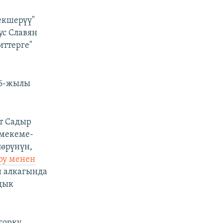
екшерүү"
с Славян
иттерге"
06-жылы
т Садыр
 мекеме-
өрүнүн,
ру менен
н алкагында
дык
горку