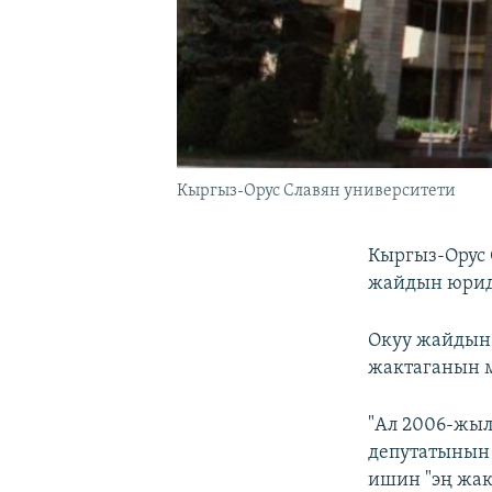
Кыргыз-Орус Славян университети
Кыргыз-Орус 
жайдын юриди
Окуу жайдын
жактаганын 
"Ал 2006-жы
депутатынын 
ишин "эң жак