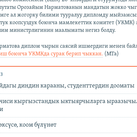
путаты Орозайым Нарматованын мандатын жокко чыг
ге ал жогорку билими тууралуу дипломду мыйзамсы
тук коопсуздук боюнча мамлекеттик комитет (УКМК)
лим министрлигинин маалыматы негиз болду.
рматова диплом чырын саясий ишмердиги менен ба
 иш боюнча УКМКда сурак берип чыккан.
(МТа)
З
йдагы диндин карааны, студенттердин дооматы
лчиси кыргызстандык ыктыярчыларга ыраазыч
и
ксүсө, коом бүлүнөт