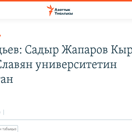
Р
ьев: Садыр Жапаров Кыр
Славян университетин
ган
з
ан табыңыз