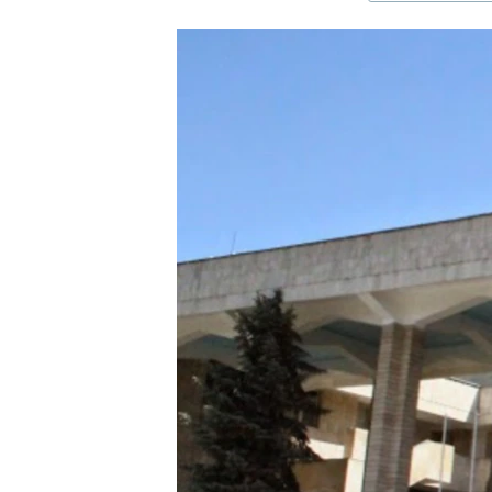
ЭЖЕ-СИҢДИЛЕР
АЗАТТЫК+
ЫҢГАЙСЫЗ СУРООЛОР