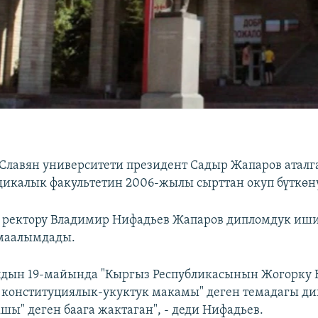
Славян университети президент Садыр Жапаров аталг
калык факультетин 2006-жылы сырттан окуп бүткөн
 ректору Владимир Нифадьев Жапаров дипломдук иш
маалымдады.
лдын 19-майында "Кыргыз Республикасынын Жогорку
конституциялык-укуктук макамы" деген темадагы д
шы" деген баага жактаган", - деди Нифадьев.