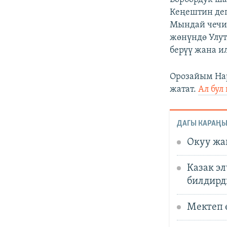
Кеңештин де
Мындай чечим
жөнүндө Улут
берүү жана и
Орозайым На
жатат.
Ал бул
ДАГЫ КАРАҢЫ
Окуу жа
Казак э
билдирд
Мектеп ө