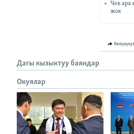
Чек ара
жок
Бөлүшүңү
Дагы кызыктуу баяндар
Окуялар