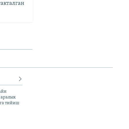
такталган
айн
 аралык
га тийиш