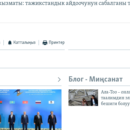
 кызматы: тажикстандык айдоочунун сабалганы 
з
Катталыңыз
Принтер
Блог - Миңсанат
Ала-Тоо – онл
таалимдин эл
бешиги болуу