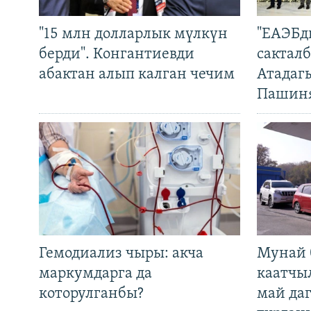
"15 млн долларлык мүлкүн
"ЕАЭБд
берди". Конгантиевди
сакталб
абактан алып калган чечим
Атадаг
Пашин
Гемодиализ чыры: акча
Мунай 
маркумдарга да
каатчы
которулганбы?
май да