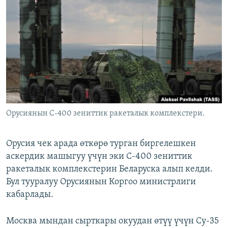
ОНЛАЙН ШЕРИНЕ
ЭЖЕ-СИҢДИЛЕР
АЗАТТЫК+
ЫҢГАЙСЫЗ СУРООЛОР
ЭЕ/АРнун бардык сайттары
Орусиянын С-400 зениттик ракеталык комплекстери.
Орусия чек арада өткөрө турган биргелешкен
аскердик машыгуу үчүн эки С-400 зениттик
ракеталык комплекстерин Беларуска алып келди.
Бул тууралуу Орусиянын Коргоо министрлиги
кабарлады.
Москва мындан сырткары окуудан өтүү үчүн Су-35