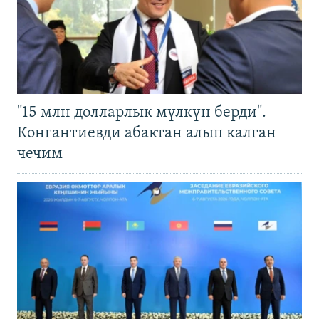
"15 млн долларлык мүлкүн берди".
Конгантиевди абактан алып калган
чечим