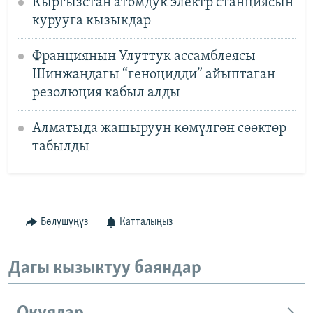
Кыргызстан атомдук электр станциясын
курууга кызыкдар
Франциянын Улуттук ассамблеясы
Шинжаңдагы “геноцидди” айыптаган
резолюция кабыл алды
Алматыда жашыруун көмүлгөн сөөктөр
табылды
Бөлүшүңүз
Катталыңыз
Дагы кызыктуу баяндар