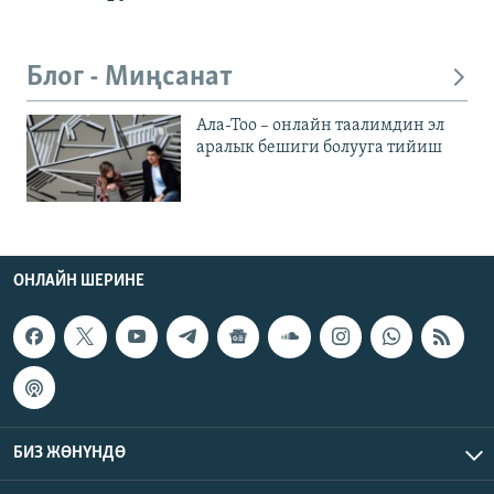
Блог - Миңсанат
Ала-Тоо – онлайн таалимдин эл
аралык бешиги болууга тийиш
ОНЛАЙН ШЕРИНЕ
БИЗ ЖӨНҮНДӨ