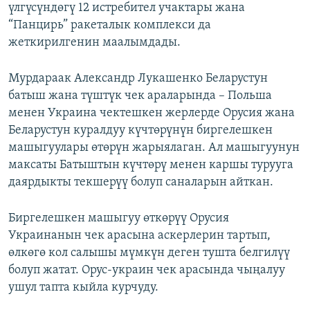
үлгүсүндөгү 12 истребител учактары жана
“Панцирь” ракеталык комплекси да
жеткирилгенин маалымдады.
Мурдараак Александр Лукашенко Беларустун
батыш жана түштүк чек араларында – Польша
менен Украина чектешкен жерлерде Орусия жана
Беларустун куралдуу күчтөрүнүн биргелешкен
машыгуулары өтөрүн жарыялаган. Ал машыгуунун
максаты Батыштын күчтөрү менен каршы турууга
даярдыкты текшерүү болуп саналарын айткан.
Биргелешкен машыгуу өткөрүү Орусия
Украинанын чек арасына аскерлерин тартып,
өлкөгө кол салышы мүмкүн деген тушта белгилүү
болуп жатат. Орус-украин чек арасында чыңалуу
ушул тапта кыйла курчуду.