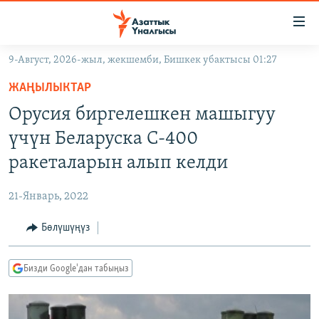
Линктер
Мазмунга
өтүңүз
9-Август, 2026-жыл, жекшемби, Бишкек убактысы 01:27
Навигацияга
ЖАҢЫЛЫКТАР
өтүңүз
ЖАҢЫЛЫКТАР
КЫРГЫЗСТАН
Издөөгө
Орусия биргелешкен машыгуу
салыңыз
ДҮЙНӨ
КЫРГЫЗСТАН
үчүн Беларуска С-400
УКРАИНА
САЯСАТ
ДҮЙНӨ
ракеталарын алып келди
АТАЙЫН ИЛИКТӨӨ
ЭКОНОМИКА
БОРБОР АЗИЯ
21-Январь, 2022
ТВ ПРОГРАММАЛАР
МАДАНИЯТ
Бөлүшүңүз
ПОДКАСТ
БҮГҮН АЗАТТЫКТА
ӨЗГӨЧӨ ПИКИР
ЭКСПЕРТТЕР ТАЛДАЙТ
Бизди Google'дан табыңыз
БИЗ ЖАНА ДҮЙНӨ
Русский
ДАНИСТЕ