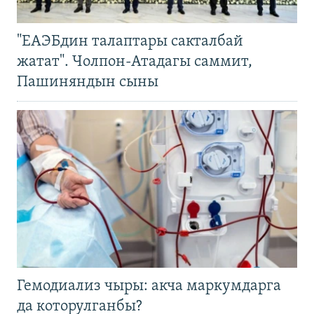
"ЕАЭБдин талаптары сакталбай
жатат". Чолпон-Атадагы саммит,
Пашиняндын сыны
Гемодиализ чыры: акча маркумдарга
да которулганбы?