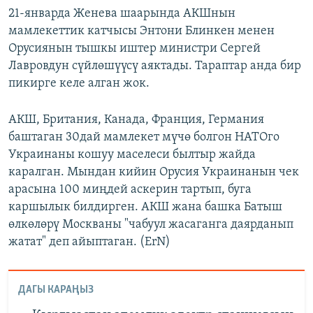
21-январда Женева шаарында АКШнын
мамлекеттик катчысы Энтони Блинкен менен
Орусиянын тышкы иштер министри Сергей
Лавровдун сүйлөшүүсү аяктады. Тараптар анда бир
пикирге келе алган жок.
АКШ, Британия, Канада, Франция, Германия
баштаган 30дай мамлекет мүчө болгон НАТОго
Украинаны кошуу маселеси былтыр жайда
каралган. Мындан кийин Орусия Украинанын чек
арасына 100 миңдей аскерин тартып, буга
каршылык билдирген. АКШ жана башка Батыш
өлкөлөрү Москваны "чабуул жасаганга даярданып
жатат" деп айыптаган. (ErN)
ДАГЫ КАРАҢЫЗ