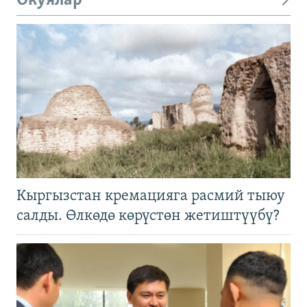
Окуялар
Кыргызстан кремацияга расмий тыюу
салды. Өлкөдө көрүстөн жетиштүүбү?