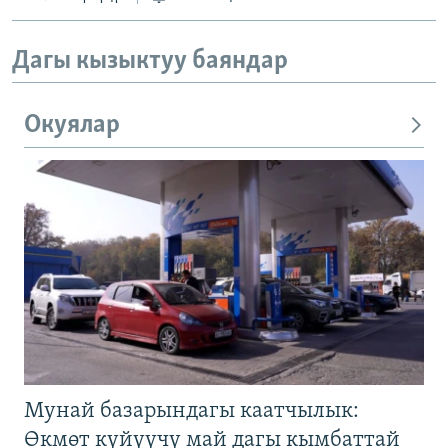
Дагы кызыктуу баяндар
Окуялар
Мунай базарындагы каатчылык:
Өкмөт күйүүчү май дагы кымбаттай