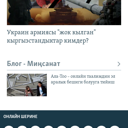
Украин армиясы "жок кылган"
кыргызстандыктар кимдер?
Блог - Миңсанат
Ала-Тоо – онлайн таалимдин эл
аралык бешиги болууга тийиш
ОНЛАЙН ШЕРИНЕ