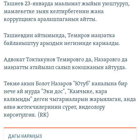
Ташиев 23-январда маалымат жыйын уюштуруп,
мамлекетке зыян келтирбегенин жана
коррупцияга аралашпаганын айтты.
Ташиевдин айтымында, Темиров маңзатка
байланыштуу арыздын негизинде кармалды.
Адвокат Токтакунов Темировго да, Назаровго да
маңзатты атайылап салып коюшканын айтууда.
Төкмө акын Болот Назаров "Ютуб" каналына бир
нече ай мурда "Эки дос", "Камчыке, кара
калкыңды" деген чыгармаларын жарыялаган, анда
өлкө жетекчилеринин сүрөт, видеолору
көрсөтүлгөн. (RK)
ДАГЫ КАРАҢЫЗ