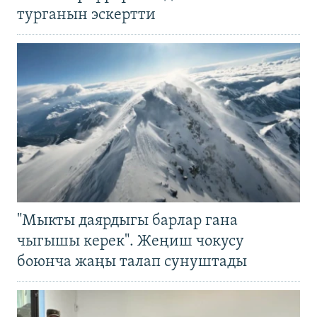
турганын эскертти
"Мыкты даярдыгы барлар гана
чыгышы керек". Жеңиш чокусу
боюнча жаңы талап сунуштады