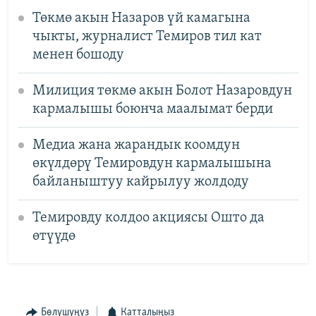
Төкмө акын Назаров үй камагына
чыкты, журналист Темиров тил кат
менен бошоду
Милиция төкмө акын Болот Назаровдун
кармалышы боюнча маалымат берди
Медиа жана жарандык коомдун
өкүлдөрү Темировдун кармалышына
байланыштуу кайрылуу жолдоду
Темировду колдоо акциясы Ошто да
өтүүдө
Бөлүшүңүз
Катталыңыз