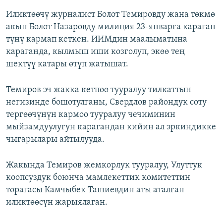
Иликтөөчү журналист Болот Темировду жана төкмө
акын Болот Назаровду милиция 23-январга караган
түнү кармап кеткен. ИИМдин маалыматына
караганда, кылмыш иши козголуп, экөө тең
шектүү катары өтүп жатышат.
Темиров эч жакка кетпөө тууралуу тилкаттын
негизинде бошотулганы, Свердлов райондук соту
тергөөчүнүн кармоо тууралуу чечиминин
мыйзамдуулугун карагандан кийин ал эркиндикке
чыгарылары айтылууда.
Жакында Темиров жемкорлук тууралуу, Улуттук
коопсуздук боюнча мамлекеттик комитеттин
төрагасы Камчыбек Ташиевдин аты аталган
иликтөөсүн жарыялаган.