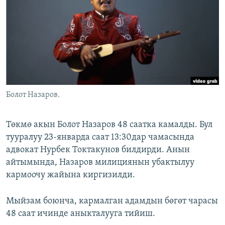
ОНЛАЙН ШЕРИНЕ
ЭЖЕ-СИҢДИЛЕР
АЗАТТЫК+
ЫҢГАЙСЫЗ СУРООЛОР
ЭЕ/АРнун бардык сайттары
Болот Назаров.
Төкмө акын Болот Назаров 48 саатка камалды. Бул
тууралуу 23-январда саат 13:30дар чамасында
адвокат Нурбек Токтакунов билдирди. Анын
айтымында, Назаров милициянын убактылуу
кармоочу жайына киргизилди.
Мыйзам боюнча, кармалган адамдын бөгөт чарасы
48 саат ичинде аныкталууга тийиш.