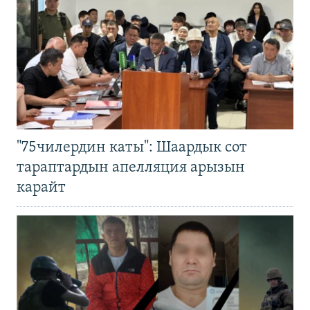
"75чилердин каты": Шаардык сот
тараптардын апелляция арызын
карайт