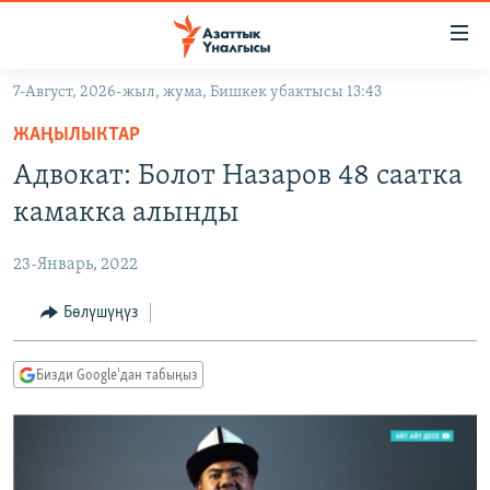
Линктер
Мазмунга
өтүңүз
7-Август, 2026-жыл, жума, Бишкек убактысы 13:43
Навигацияга
ЖАҢЫЛЫКТАР
өтүңүз
ЖАҢЫЛЫКТАР
КЫРГЫЗСТАН
Издөөгө
Адвокат: Болот Назаров 48 саатка
салыңыз
ДҮЙНӨ
КЫРГЫЗСТАН
камакка алынды
УКРАИНА
САЯСАТ
ДҮЙНӨ
23-Январь, 2022
АТАЙЫН ИЛИКТӨӨ
ЭКОНОМИКА
БОРБОР АЗИЯ
ТВ ПРОГРАММАЛАР
Бөлүшүңүз
МАДАНИЯТ
ПОДКАСТ
БҮГҮН АЗАТТЫКТА
Бизди Google'дан табыңыз
ӨЗГӨЧӨ ПИКИР
ЭКСПЕРТТЕР ТАЛДАЙТ
БИЗ ЖАНА ДҮЙНӨ
Русский
ДАНИСТЕ