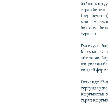
байланыштуу 
тарап биринч
(перепечатка
маалыматтык 
болгонун бил
сураган.
Бул окуяга б
Кылмыш-жаза 
айтканда, би
жаңжалды ба
кандай форм
Баткенде 27-
тургундар жо
Кыргызстан м
тарап Кыргыз