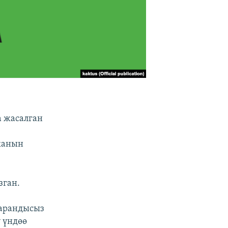
а жасалган
канын
зган.
карандысыз
 үндөө