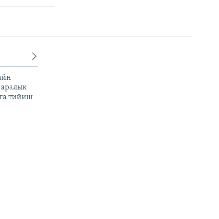
айн
 аралык
га тийиш