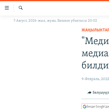
Линктер
Мазмунга
өтүңүз
Издөө
7-Август, 2026-жыл, жума, Бишкек убактысы 20:02
ЖАҢЫЛЫКТАР
Навигацияга
өтүңүз
ЖАҢЫЛЫКТА
КЫРГЫЗСТАН
Издөөгө
"Меди
ДҮЙНӨ
КЫРГЫЗСТАН
салыңыз
УКРАИНА
САЯСАТ
ДҮЙНӨ
медиа
АТАЙЫН ИЛИКТӨӨ
ЭКОНОМИКА
БОРБОР АЗИЯ
билди
ТВ ПРОГРАММАЛАР
МАДАНИЯТ
ПОДКАСТ
БҮГҮН АЗАТТЫКТА
9-Февраль, 202
ӨЗГӨЧӨ ПИКИР
ЭКСПЕРТТЕР ТАЛДАЙТ
БИЗ ЖАНА ДҮЙНӨ
Бөлүшүңү
ДАНИСТЕ
Бизди Google'д