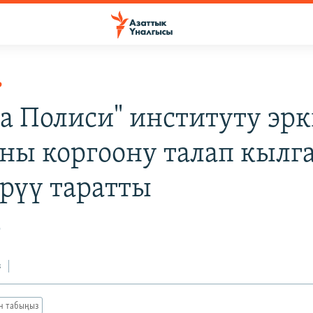
Р
а Полиси" институту эр
ны коргоону талап кылг
рүү таратты
2
з
ан табыңыз