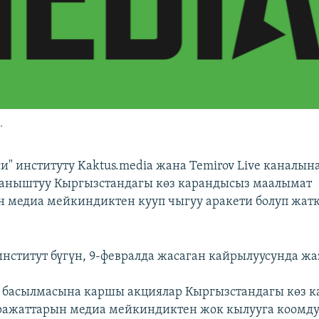
.
и" институту Kaktus.media жана Temirov Live каналын
ланыштуу Кыргызстандагы көз карандысыз маалымат
 медиа мейкиндиктен кууп чыгуу аракети болуп жат
 институт бүгүн, 9-февралда жасаган кайрылуусунда жа
a басылмасына каршы акциялар Кыргызстандагы көз 
ражаттарын медиа мейкиндиктен жок кылууга коомду