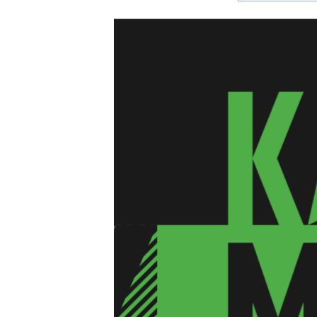
ЭЖЕ-СИҢДИЛЕР
АЗАТТЫК+
ЫҢГАЙСЫЗ СУРООЛОР