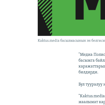
Kaktus.media басылмасынын эн белгиси
"Медиа Полис
басымга бай
каражаттарын
билдирди.
Бул тууралуу
"Kaktus.medi
маалымат ка