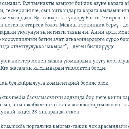
п саналат. Бул тыянакты азыркы бийлик өзүнө карата 
й, тескерисинче, сын айткандарга карата кылмыш и
ам чыгардык. Буга акыркы күндөрү Болот Темировго к
негиз келтирсек болот. Медиага эркиндик берүү - д
дардын укугунун эң негизги таянычы. Анын арты мен
 коррупциянын бетин ачат, аткаминерлерге суроо бер
нда отчеттуулукка чакырат", - деген билдирүүдө.
урналисттер менен медиа уюмдардын укугу корголуш
Кга жасалган кысымдарды тизмектеп берди.
тан бул кайрылууга комментарий бериле элек.
aktus.media басылмасынын алдында бир нече киши 
ыгып, анын жабылышын жана жоопко тартылышын та
ндай акция 28-январда да өткөн.
aktus.media порталына кыргыз-тажик чек арасындагы 