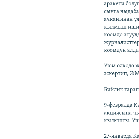
аракети болу
сынга чыдаба
ачканынан ул
кылмыш ишин 
коомдо атуул
журналисттер
коомдун алды
Уюм өлкөдө ж
эскертип, ЖМ
Бийлик тарап
9-февралда K
акциясына ч
кылышты. Ушу
27-январда K