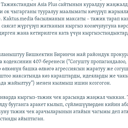
Тажикстандын Asia Plus сайтынын куралдуу жаңжалд
и ок чыгарганы тууралуу маалыматы көчүрүп жарыял
). Kaktus.media басылманын максаты – тажик тарап ка
саясат жүргүзүп жатканын кыргыз коомчулугуна көрс
дирген жана кетирилген ката үчүн кыргызстандыкта
айланыштуу Бишкектин Биринчи май райондук прокур
кодексинин 407-беренеси (“Согушту пропагандалоо,
р өлкөнүн башка өлкөгө агрессиясын жаратуу же согу
штоо максатында көз караштарды, идеяларды же чак
ада жайылтуу”) менен кылмыш ишин козгогон.
январда кыргыз-тажик чек арасында жаңжал чыккан.
лду бууганга аракет кылып, сүйлөшүүлөрдөн кийин аб
уну тажик чек арачыларынын атайын чагымы деп ата
станды айыптаган.