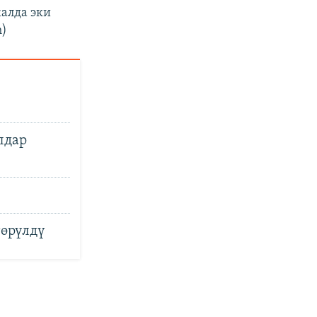
алда эки
h)
лдар
төрүлдү