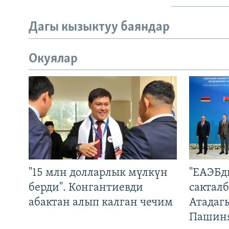
Дагы кызыктуу баяндар
Окуялар
"15 млн долларлык мүлкүн
"ЕАЭБд
берди". Конгантиевди
сакталб
абактан алып калган чечим
Атадаг
Пашин