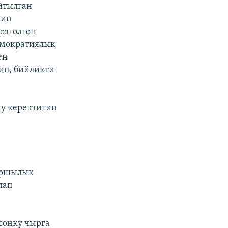
айтылган
шин
озголгон
емократиялык
ен
ип, бийликти
у керектигин
каршылык
лап
соңку чырга