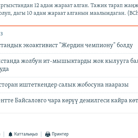
гызстандан 12 адам жараат алган. Тажик тарап жаңж
олуп, дагы 10 адам жараат алганын маалымдаган. (BC
З
тандык экоактивист "Жердин чемпиону" болду
станда жолбун ит-мышыктарды жок кылууга ба
уда
сторан иштеткендер салык жобосуна нааразы
нтте Байсаловго чара көрүү демилгеси кайра кө
з
Катталыңыз
Принтер