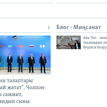
Блог - Миңсанат
Ала-Тоо – онл
таалимдин эл
бешиги болуу
ин талаптары
ай жатат". Чолпон-
ы саммит,
яндын сыны