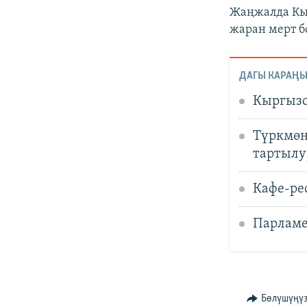
Жаңжалда Кыр
жаран мерт б
ДАГЫ КАРАҢЫ
Кыргызс
Түркмөн
тартылу
Кафе-ре
Парламе
Бөлүшүңү