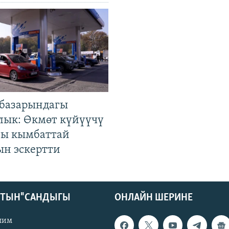
базарындагы
лык: Өкмөт күйүүчү
гы кымбаттай
ын эскертти
КТЫН" САНДЫГЫ
ОНЛАЙН ШЕРИНЕ
лим