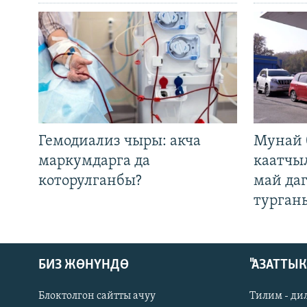
Гемодиализ чыры: акча
Мунай 
маркумдарга да
каатчы
которулганбы?
май да
турган
БИЗ ЖӨНҮНДӨ
"АЗАТТЫ
Блоктолгон сайтты ачуу
Тилим - ди