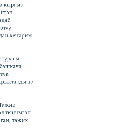
а кыргыз
анган
ндай
өтүү
рдан кечирим
атурасы
 башкача
штук
ырыктарды ар
 Тажик
ал тынчыган.
ган, тажик