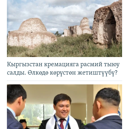
Кыргызстан кремацияга расмий тыюу
салды. Өлкөдө көрүстөн жетиштүүбү?