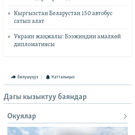
Кыргызстан Беларустан 150 автобус
сатып алат
Украин жаңжалы: Бээжиндин амалкөй
дипломатиясы
Бөлүшүңүз
Катталыңыз
Дагы кызыктуу баяндар
Окуялар