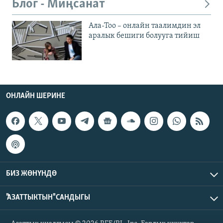
Блог - Миңсанат
Ала-Тоо – онлайн таалимдин эл
аралык бешиги болууга тийиш
ОНЛАЙН ШЕРИНЕ
БИЗ ЖӨНҮНДӨ
"АЗАТТЫКТЫН" САНДЫГЫ