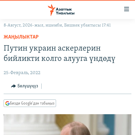
Линктер
Мазмунга
өтүңүз
8-Август, 2026-жыл, ишемби, Бишкек убактысы 17:41
Навигацияга
ЖАҢЫЛЫКТАР
өтүңүз
ЖАҢЫЛЫКТАР
КЫРГЫЗСТАН
Издөөгө
Путин украин аскерлерин
салыңыз
ДҮЙНӨ
КЫРГЫЗСТАН
бийликти колго алууга үндөдү
УКРАИНА
САЯСАТ
ДҮЙНӨ
25-Февраль, 2022
АТАЙЫН ИЛИКТӨӨ
ЭКОНОМИКА
БОРБОР АЗИЯ
ТВ ПРОГРАММАЛАР
Бөлүшүңүз
МАДАНИЯТ
ПОДКАСТ
БҮГҮН АЗАТТЫКТА
Бизди Google'дан табыңыз
ӨЗГӨЧӨ ПИКИР
ЭКСПЕРТТЕР ТАЛДАЙТ
БИЗ ЖАНА ДҮЙНӨ
Русский
ДАНИСТЕ