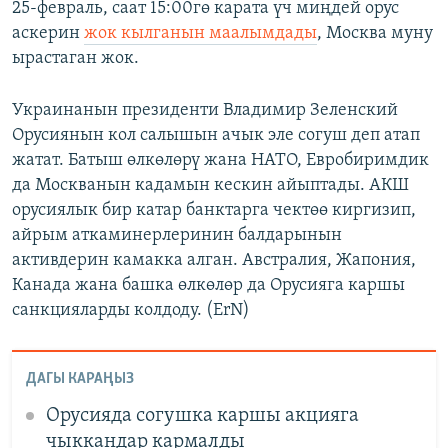
25-февраль, саат 15:00гө карата үч миңдей орус
аскерин
жок кылганын маалымдады
, Москва муну
ырастаган жок.
Украинанын президенти Владимир Зеленский
Орусиянын кол салышын ачык эле согуш деп атап
жатат. Батыш өлкөлөрү жана НАТО, Евробиримдик
да Москванын кадамын кескин айыптады. АКШ
орусиялык бир катар банктарга чектөө киргизип,
айрым аткаминерлеринин балдарынын
активдерин камакка алган. Австралия, Жапония,
Канада жана башка өлкөлөр да Орусияга каршы
санкцияларды колдоду. (ErN)
ДАГЫ КАРАҢЫЗ
Орусияда согушка каршы акцияга
чыккандар кармалды