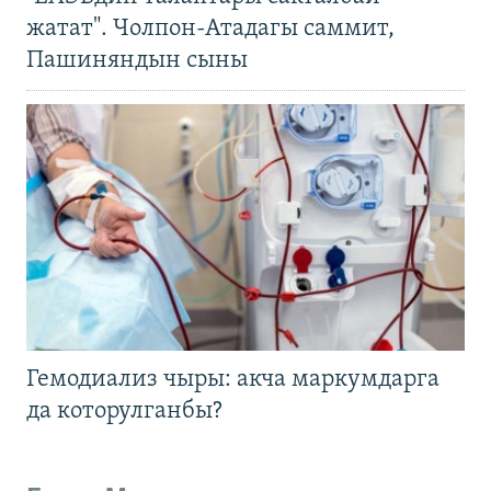
жатат". Чолпон-Атадагы саммит,
Пашиняндын сыны
Гемодиализ чыры: акча маркумдарга
да которулганбы?