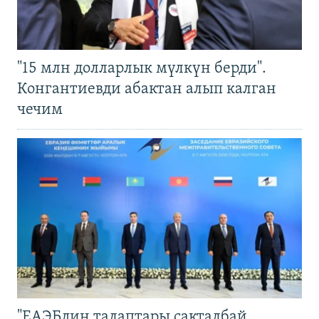
"15 млн долларлык мүлкүн берди".
Конгантиевди абактан алып калган
чечим
"ЕАЭБдин талаптары сакталбай