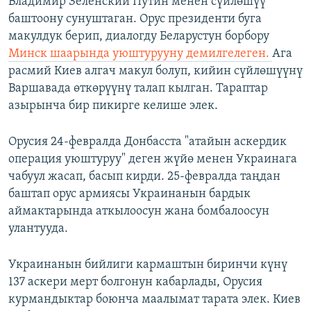
Владимир Зеленский Путин менен сүйлөшүү
баштоону сунуштаган. Орус президенти буга
макулдук берип, диалогду Беларустун борбору
Минск шаарында уюштурууну демилгелеген.
Ага
расмий Киев алгач макул болуп, кийин сүйлөшүүнү
Варшавада өткөрүүнү талап кылган. Тараптар
азырынча бир пикирге келише элек.
Орусия 24-февралда Донбасста "атайын аскердик
операция уюштуруу" деген жүйө менен Украинага
чабуул жасап, басып кирди. 25-февралда таңдан
баштап орус армиясы Украинанын бардык
аймактарында аткылоосун жана бомбалоосун
улантууда.
Украинанын бийлиги кармаштын биринчи күнү
137 аскери мерт болгонун кабарлады, Орусия
курмандыктар боюнча маалымат тарата элек. Киев