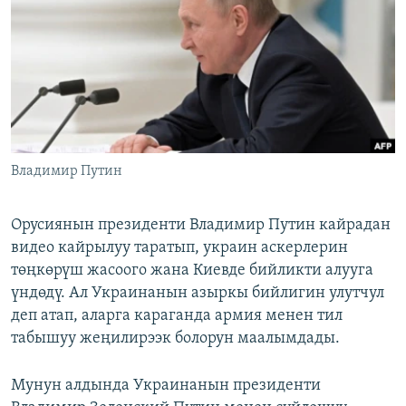
ОНЛАЙН ШЕРИНЕ
ЭЖЕ-СИҢДИЛЕР
АЗАТТЫК+
ЫҢГАЙСЫЗ СУРООЛОР
ЭЕ/АРнун бардык сайттары
Владимир Путин
Орусиянын президенти Владимир Путин кайрадан
видео кайрылуу таратып, украин аскерлерин
төңкөрүш жасоого жана Киевде бийликти алууга
үндөдү. Ал Украинанын азыркы бийлигин улутчул
деп атап, аларга караганда армия менен тил
табышуу жеңилирээк болорун маалымдады.
Мунун алдында Украинанын президенти