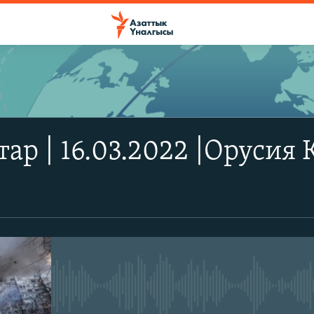
ЖАЗЫЛЫҢЫЗ
р | 16.03.2022 |Орусия 
Apple Podcasts
Spotify
YouTube
No media source currently avail
Жазылыңыз