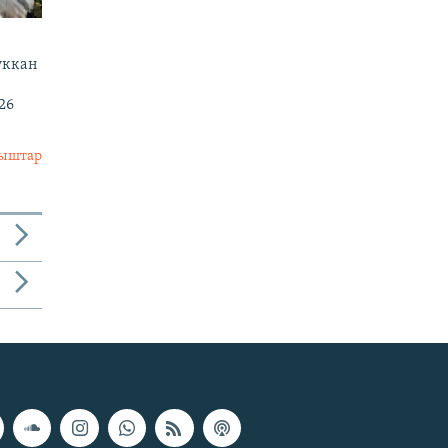
уккан
|
26
лыштар