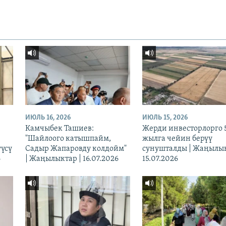
ИЮЛЬ 16, 2026
ИЮЛЬ 15, 2026
Камчыбек Ташиев:
Жерди инвесторлорго 
"Шайлоого катышпайм,
жылга чейин берүү
үүсү
Садыр Жапаровду колдойм"
сунушталды | Жаңылык
6
| Жаңылыктар | 16.07.2026
15.07.2026