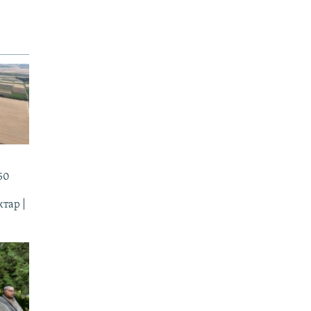
50
тар |