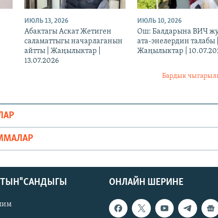
ИЮЛЬ 13, 2026
ИЮЛЬ 10, 2026
Абактагы Аскат Жетиген
Ош: Балдарына ВИЧ ж
саламаттыгы начарлаганын
ата-энелердин талабы 
айтты | Жаңылыктар |
Жаңылыктар | 10.07.20
13.07.2026
Бардык чыгары
ЛАР
ММАЛАР
КТЫН" САНДЫГЫ
ОНЛАЙН ШЕРИНЕ
лим