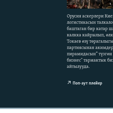
ЭЖЕ-СИҢДИЛЕР
АЗАТТЫК+
Орусия аскерлери Кие
ЫҢГАЙСЫЗ СУРООЛОР
логистикасын талкало
баштаган бир катар 
калкка кайрылып, өл
Токаев өзү төрагалыг
партиясынан акимдер
пирамидасын” түзгөн
бизнес" тармактык би
айтылууда.
Поп-аут плейер