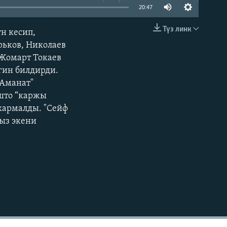
20:47
Түз линк
н кесип,
EMBED
рьков, Николаев
-Жомарт Токаев
гин билдирди.
"Аманат"
што “каржы
кармалды. "Сейф
рыз экени