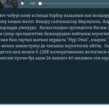
0:00
вге чабуул коюу астында борбор калаанын кан жолдору
ону көздөп жатат. Кандуу салгылаштар Мариуполь, Ха
шаарларда уланууда. Казакстандын президенти Касым
кө супер президенттик башкаруудан кайтышы керекти
ынан баш тартып жаткан мурдагы "Нур Отан", азыркы 
 менен министрлер да чыгышы керектигин айтты. О
 деген шек менен S-LINE кооперативинин жетекчиси 
знесин түзгөн бул адам 24 кишиге 40 миллион сом ка