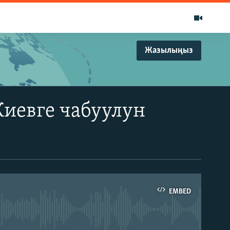
Жазылыңыз
Киевге чабуулун
EMBED
able