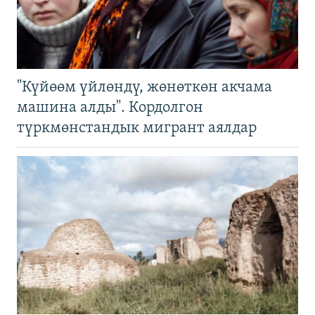
"Күйөөм үйлөндү, жөнөткөн акчама
машина алды". Кордолгон
түркмөнстандык мигрант аялдар