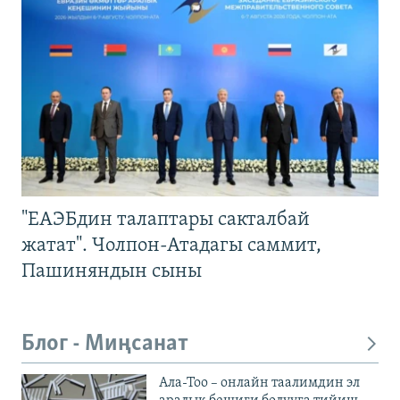
"ЕАЭБдин талаптары сакталбай
жатат". Чолпон-Атадагы саммит,
Пашиняндын сыны
Блог - Миңсанат
Ала-Тоо – онлайн таалимдин эл