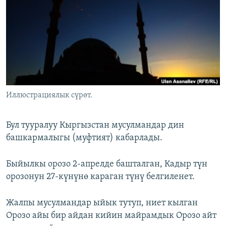
ОНЛАЙН ШЕРИНЕ
ЭЖЕ-СИҢДИЛЕР
АЗАТТЫК+
ЫҢГАЙСЫЗ СУРООЛОР
ЭЕ/АРнун бардык сайттары
Иллюстрациялык сүрөт.
Бул тууралуу Кыргызстан мусулмандар дин
башкармалыгы (муфтият) кабарлады.
Быйылкы орозо 2-апрелде башталган, Кадыр түн
орозонун 27-күнүнө караган түнү белгиленет.
Жалпы мусулмандар ыйык тутуп, ниет кылган
Орозо айы бир айдан кийин майрамдык Орозо айт