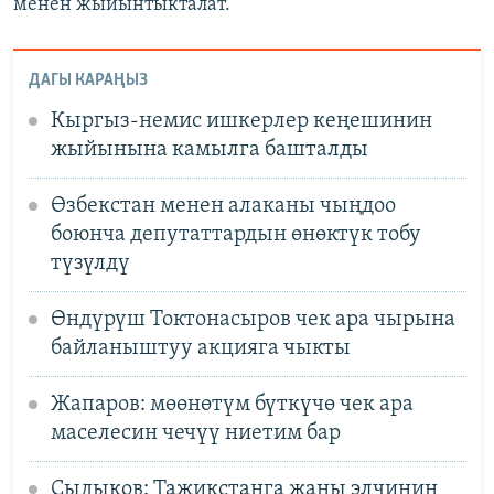
менен жыйынтыкталат.
ДАГЫ КАРАҢЫЗ
Кыргыз-немис ишкерлер кеңешинин
жыйынына камылга башталды
Өзбекстан менен алаканы чыңдоо
боюнча депутаттардын өнөктүк тобу
түзүлдү
Өндүрүш Токтонасыров чек ара чырына
байланыштуу акцияга чыкты
Жапаров: мөөнөтүм бүткүчө чек ара
маселесин чечүү ниетим бар
Сыдыков: Тажикстанга жаңы элчинин