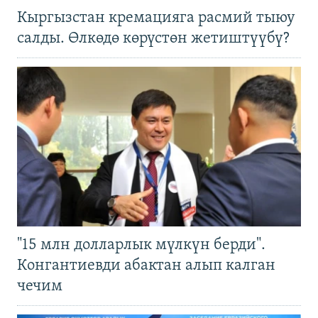
Кыргызстан кремацияга расмий тыюу
салды. Өлкөдө көрүстөн жетиштүүбү?
"15 млн долларлык мүлкүн берди".
Конгантиевди абактан алып калган
чечим