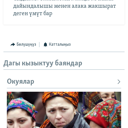
дайындалышы менен алака жакшырат
деген үмүт бар
Бөлүшүңүз
Катталыңыз
Дагы кызыктуу баяндар
Окуялар