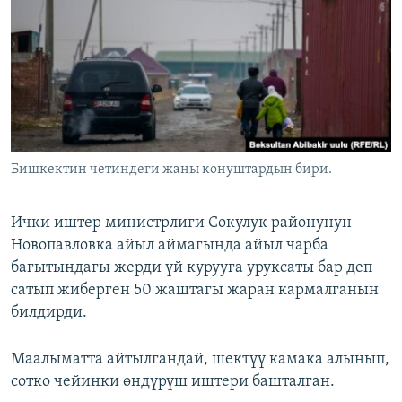
ОНЛАЙН ШЕРИНЕ
ЭЖЕ-СИҢДИЛЕР
АЗАТТЫК+
ЫҢГАЙСЫЗ СУРООЛОР
ЭЕ/АРнун бардык сайттары
Бишкектин четиндеги жаңы конуштардын бири.
Ички иштер министрлиги Сокулук районунун
Новопавловка айыл аймагында айыл чарба
багытындагы жерди үй курууга уруксаты бар деп
сатып жиберген 50 жаштагы жаран кармалганын
билдирди.
Маалыматта айтылгандай, шектүү камака алынып,
сотко чейинки өндүрүш иштери башталган.