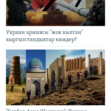
Украин армиясы "жок кылган"
кыргызстандыктар кимдер?