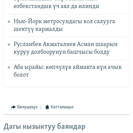
өзбекстандык үч аял да илинди
Нью-Йорк метросундагы кол салууга
шектүү кармалды
Русланбек Акматалиев Асман шаарын
куруу долбоорунун башчысы болду
Аба ырайы: көпчүлүк аймакта күн ачык
болот
Бөлүшүңүз
Катталыңыз
Дагы кызыктуу баяндар