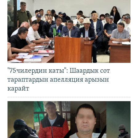
"75чилердин каты": Шаардык сот
тараптардын апелляция арызын
карайт