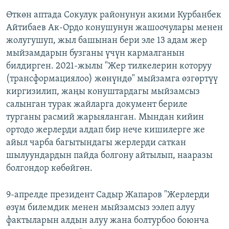
Өткөн аптада Сокулук районунун акими Курбанбек
Айтибаев Ак-Ордо конушунун жашоочулары менен
жолугушуп, жыл башынан бери эле 13 адам жер
мыйзамдарын бузганы үчүн кармалганын
билдирген. 2021-жылы "Жер тилкелерин которуу
(трансформациялоо) жөнүндө" мыйзамга өзгөртүү
киргизилип, жаңы конуштардагы мыйзамсыз
салынган турак жайларга документ бериле
турганы расмий жарыяланган. Мындан кийин
ортодо жерлерди алдап бир нече кишилерге же
айыл чарба багытындагы жерлерди саткан
шылуундардын пайда болгону айтылып, нааразы
болгондор көбөйгөн.
9-апрелде президент Садыр Жапаров "Жерлерди
өзүм билемдик менен мыйзамсыз ээлеп алуу
фактыларын алдын алуу жана болтурбоо боюнча