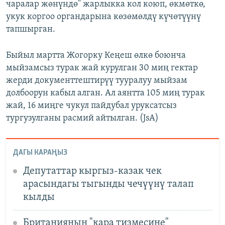
чаралар жөнүндө" жарлыкка кол коюп, өкмөткө,
укук коргоо органдарына көзөмөлдү күчөтүүнү
тапшырган.
Быйыл мартта Жогорку Кеңеш өлкө боюнча
мыйзамсыз турак жай курулган 30 миң гектар
жерди документтештирүү тууралуу мыйзам
долбоорун кабыл алган. Ал аянтта 105 миң турак
жай, 16 миңге чукул пайдубал уруксатсыз
тургузулганы расмий айтылган. (JsA)
ДАГЫ КАРАҢЫЗ
Депутаттар кыргыз-казак чек
арасындагы тыгынды чечүүнү талап
кылды
Британиянын "кара тизмесине"