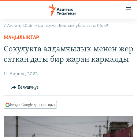
Линктер
Мазмунга
өтүңүз
7-Август, 2026-жыл, жума, Бишкек убактысы 05:29
Навигацияга
ЖАҢЫЛЫКТАР
өтүңүз
ЖАҢЫЛЫКТАР
КЫРГЫЗСТАН
Издөөгө
Сокулукта алдамчылык менен жер
салыңыз
ДҮЙНӨ
КЫРГЫЗСТАН
саткан дагы бир жаран кармалды
УКРАИНА
САЯСАТ
ДҮЙНӨ
14-Апрель, 2022
АТАЙЫН ИЛИКТӨӨ
ЭКОНОМИКА
БОРБОР АЗИЯ
ТВ ПРОГРАММАЛАР
Бөлүшүңүз
МАДАНИЯТ
ПОДКАСТ
БҮГҮН АЗАТТЫКТА
Бизди Google'дан табыңыз
ӨЗГӨЧӨ ПИКИР
ЭКСПЕРТТЕР ТАЛДАЙТ
БИЗ ЖАНА ДҮЙНӨ
Русский
ДАНИСТЕ