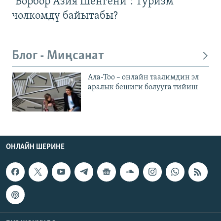
"Борбор Азия Шенгени": Туризм
чөлкөмдү байытабы?
Блог - Миңсанат
Ала-Тоо – онлайн таалимдин эл
аралык бешиги болууга тийиш
ОНЛАЙН ШЕРИНЕ