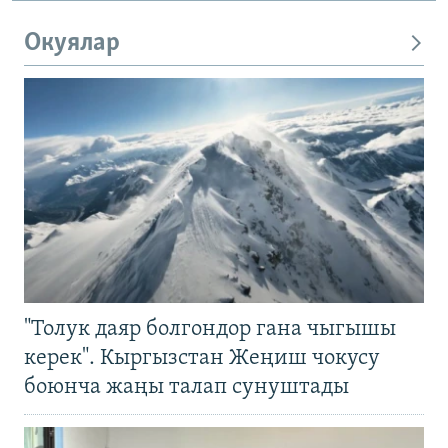
Окуялар
"Толук даяр болгондор гана чыгышы
керек". Кыргызстан Жеңиш чокусу
боюнча жаңы талап сунуштады