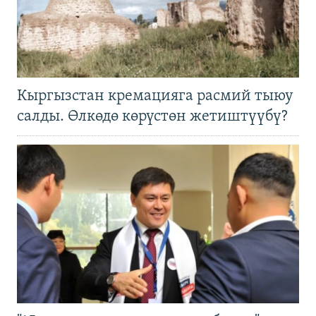
Кыргызстан кремацияга расмий тыюу
салды. Өлкөдө көрүстөн жетиштүүбү?