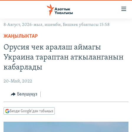
Линктер
Мазмунга
өтүңүз
8-Август, 2026-жыл, ишемби, Бишкек убактысы 15:58
Навигацияга
ЖАҢЫЛЫКТАР
өтүңүз
ЖАҢЫЛЫКТАР
КЫРГЫЗСТАН
Издөөгө
​​​​​​​Орусия чек аралаш аймагы
салыңыз
ДҮЙНӨ
КЫРГЫЗСТАН
Украина тараптан аткыланганын
УКРАИНА
САЯСАТ
ДҮЙНӨ
кабарлады
АТАЙЫН ИЛИКТӨӨ
ЭКОНОМИКА
БОРБОР АЗИЯ
20-Май, 2022
ТВ ПРОГРАММАЛАР
МАДАНИЯТ
Бөлүшүңүз
ПОДКАСТ
БҮГҮН АЗАТТЫКТА
ӨЗГӨЧӨ ПИКИР
ЭКСПЕРТТЕР ТАЛДАЙТ
Бизди Google'дан табыңыз
БИЗ ЖАНА ДҮЙНӨ
Русский
ДАНИСТЕ