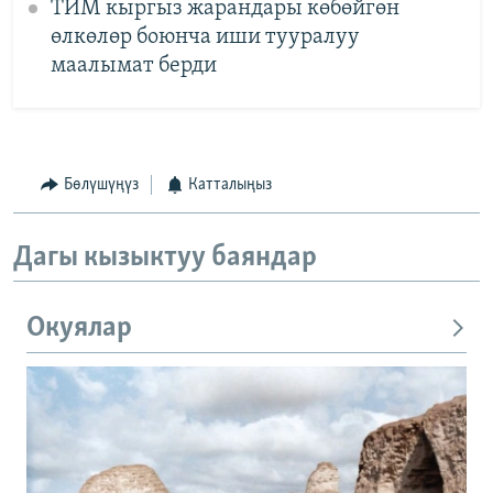
ТИМ кыргыз жарандары көбөйгөн
өлкөлөр боюнча иши тууралуу
маалымат берди
Бөлүшүңүз
Катталыңыз
Дагы кызыктуу баяндар
Окуялар