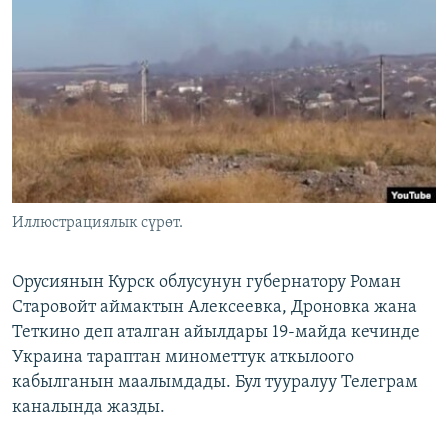
ОНЛАЙН ШЕРИНЕ
ЭЖЕ-СИҢДИЛЕР
АЗАТТЫК+
ЫҢГАЙСЫЗ СУРООЛОР
ЭЕ/АРнун бардык сайттары
Иллюстрациялык сүрөт.
Орусиянын Курск облусунун губернатору Роман
Старовойт аймактын Алексеевка, Дроновка жана
Теткино деп аталган айылдары 19-майда кечинде
Украина тараптан минометтук аткылоого
кабылганын маалымдады. Бул тууралуу Телеграм
каналында жазды.