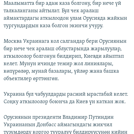
Маалыматта бир адам каза болгону, бир нече үй
талкаланганы айтылат. Бул чек аралаш
аймактардагы аткылоодон улам Орусияда жайкын
тургундардын каза болгон экинчи учуру.
Москва Украинага кол салгандар бери Орусиянын
бир нече чек аралаш облустарында жарылуулар,
аткылоолор болгонун билдирип, Киевди айыптап
келет. Мунун ичинде темир жол линиялары,
көпүрөлөр, мунай базалары, үйлөр жана башка
объектилер өрттөнгөн.
Украина бул чабуулдарды расмий ырастабай келет.
Соңку аткылоолор боюнча да Киев үн каткан жок.
Орусиянын президенти Владимир Путиндин
Украинанын Донбасс аймагындагы жикчил
түзүмдөрдү коргоо тууралуу билдирүүсүнөн кийин