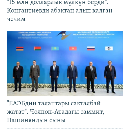
"15 млн долларлык мүлкүн берди".
Конгантиевди абактан алып калган
чечим
"ЕАЭБдин талаптары сакталбай
жатат". Чолпон-Атадагы саммит,
Пашиняндын сыны