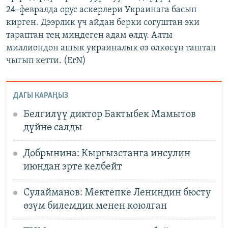
24-февралда орус аскерлери Украинага басып
кирген. Дээрлик үч айдан берки согуштан эки
тараптан тең миңдеген адам өлдү. Алты
миллиондон ашык украиналык өз өлкөсүн таштап
чыгып кетти. (ErN)
ДАГЫ КАРАҢЫЗ
Белгилүү диктор Бактыбек Мамытов
дүйнө салды
Добрынина: Кыргызстанга инсулин
июндан эрте келбейт
Сулайманов: Мектепке Лениндин бюсту
өзүм билемдик менен коюлган