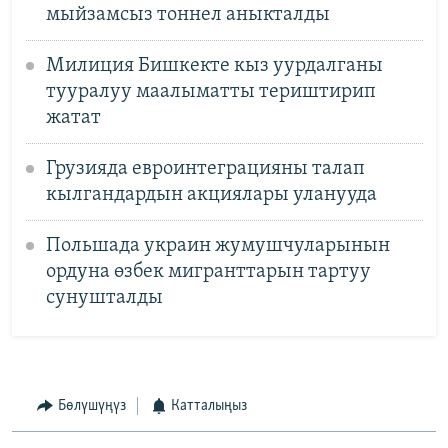
мыйзамсыз тоннел аныкталды
Милиция Бишкекте кыз уурдалганы
тууралуу маалыматты териштирип
жатат
Грузияда евроинтеграцияны талап
кылгандардын акциялары уланууда
Польшада украин жумушчуларынын
ордуна өзбек мигранттарын тартуу
сунушталды
Бөлүшүңүз
Катталыңыз