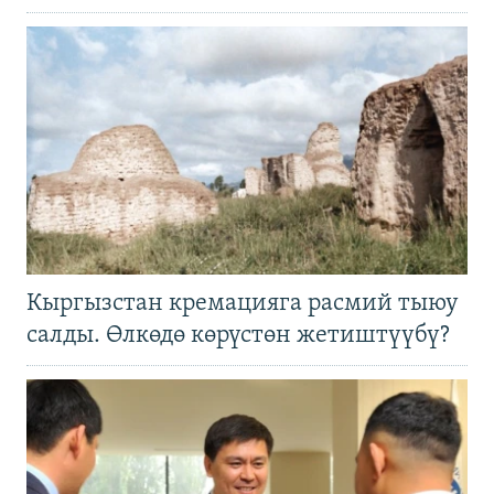
Кыргызстан кремацияга расмий тыюу
салды. Өлкөдө көрүстөн жетиштүүбү?