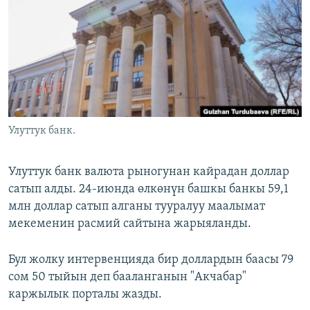
ОНЛАЙН ШЕРИНЕ
ЭЖЕ-СИҢДИЛЕР
АЗАТТЫК+
ЫҢГАЙСЫЗ СУРООЛОР
ЭЕ/АРнун бардык сайттары
Улуттук банк.
Улуттук банк валюта рыногунан кайрадан доллар
сатып алды. 24-июнда өлкөнүн башкы банкы 59,1
млн доллар сатып алганы тууралуу маалымат
мекеменин расмий сайтына жарыяланды.
Бул жолку интервенцияда бир доллардын баасы 79
сом 50 тыйын деп бааланганын "Акчабар"
каржылык порталы жазды.