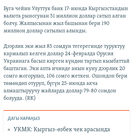
Буга чейин Улуттук банк 17-июнда Кыргызстандын
валюта рыногунан 51 миллион доллар сатып алган
болчу. Жалпысынан жыл башынан бери 190
миллион доллар сатылып алынды.
Дээрлик эки жыл 85 сомдун тегерегинде туруктуу
кармалып келген доллар 24-февралда Орусия
Украинага басып кирген күндөн тартып кымбаттай
баштаган. Эки апта ичинде анын куну дээрлик 20
сомго жогорулап, 106 сомго жеткен. Ошондон бери
төмөндөп отуруп, бүгүн 25-июнда акча
алмаштыруучу жайларда доллар 79-80 сомдон
болууда. (RK)
ДАГЫ КАРАҢЫЗ
УКМК: Кыргыз-өзбек чек арасында