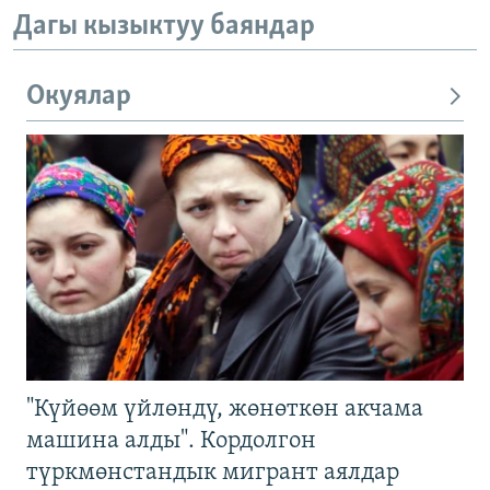
Дагы кызыктуу баяндар
Окуялар
"Күйөөм үйлөндү, жөнөткөн акчама
машина алды". Кордолгон
түркмөнстандык мигрант аялдар