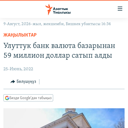
Линктер
Мазмунга
өтүңүз
9-Август, 2026-жыл, жекшемби, Бишкек убактысы 16:34
Навигацияга
ЖАҢЫЛЫКТАР
өтүңүз
ЖАҢЫЛЫКТАР
КЫРГЫЗСТАН
Издөөгө
Улуттук банк валюта базарынан
салыңыз
ДҮЙНӨ
КЫРГЫЗСТАН
59 миллион доллар сатып алды
УКРАИНА
САЯСАТ
ДҮЙНӨ
25-Июнь, 2022
АТАЙЫН ИЛИКТӨӨ
ЭКОНОМИКА
БОРБОР АЗИЯ
ТВ ПРОГРАММАЛАР
Бөлүшүңүз
МАДАНИЯТ
ПОДКАСТ
БҮГҮН АЗАТТЫКТА
Бизди Google'дан табыңыз
ӨЗГӨЧӨ ПИКИР
ЭКСПЕРТТЕР ТАЛДАЙТ
БИЗ ЖАНА ДҮЙНӨ
Русский
ДАНИСТЕ