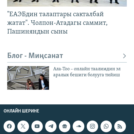
"ЕАЭБдин талаптары сакталбай
жатат". Чолпон-Атадагы саммит,
Пашиняндын сыны
Блог - Миңсанат
Ала-Тоо – онлайн таалимдин эл
аралык бешиги болууга тийиш
ОНЛАЙН ШЕРИНЕ