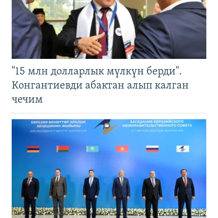
"15 млн долларлык мүлкүн берди".
Конгантиевди абактан алып калган
чечим