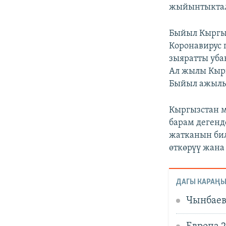
жыйынтыкталы
Быйыл Кыргыз
Коронавирус
зыяратты уба
Ал жылы Кырг
Быйыл ажылык
Кыргызстан 
барам дегенд
жатканын бил
өткөрүү жана
ДАГЫ КАРАҢЫ
Чынбаев