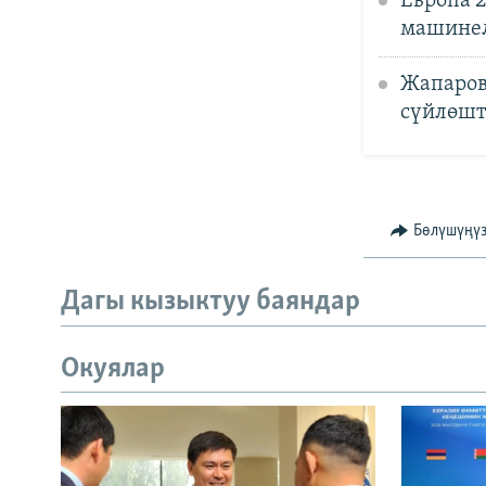
Европа 
машинел
Жапаров
сүйлөш
Бөлүшүңү
Дагы кызыктуу баяндар
Окуялар