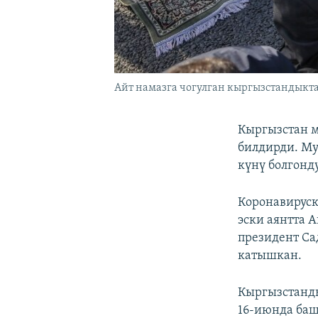
Айт намазга чогулган кыргызстандыкта
Кыргызстан 
билдирди. М
күнү болгонду
Коронавирус
эски аянтта 
президент Са
катышкан.
Кыргызстанд
16-июнда баш