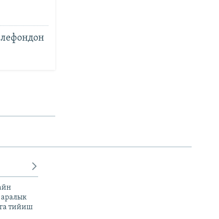
елефондон
айн
 аралык
га тийиш