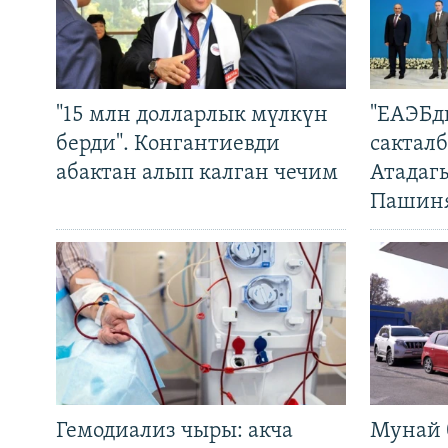
"15 млн долларлык мүлкүн
"ЕАЭБд
берди". Конгантиевди
сакталб
абактан алып калган чечим
Атадаг
Пашин
Гемодиализ чыры: акча
Мунай 