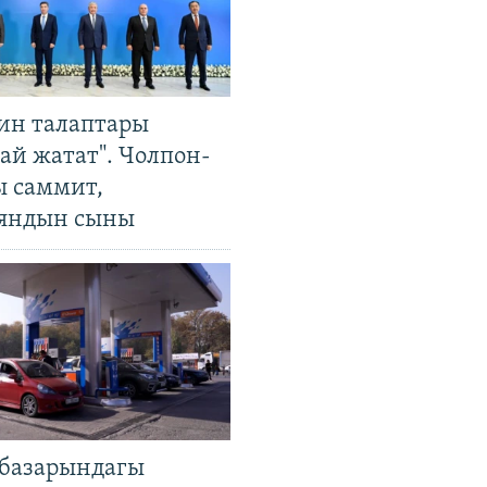
ин талаптары
ай жатат". Чолпон-
ы саммит,
яндын сыны
базарындагы