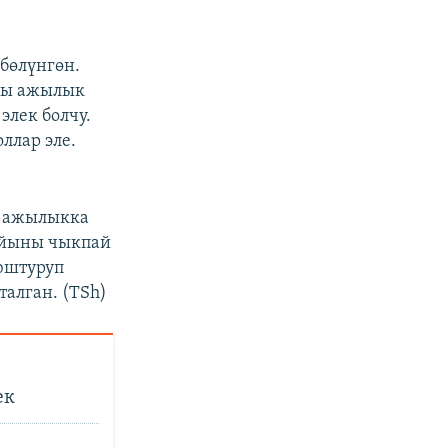
бөлүнгөн.
лы ажылык
элек болчу.
ллар эле.
н ажылыкка
дайыны чыкпай
юштуруп
талган. (TSh)
ек