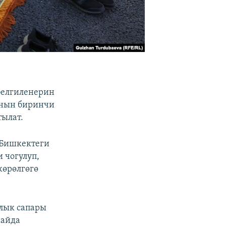
белгиленерин
ынын биринчи
тылат.
 Бишкектеги
 чогулуп,
жөрөлгөгө
лык сапары
майда