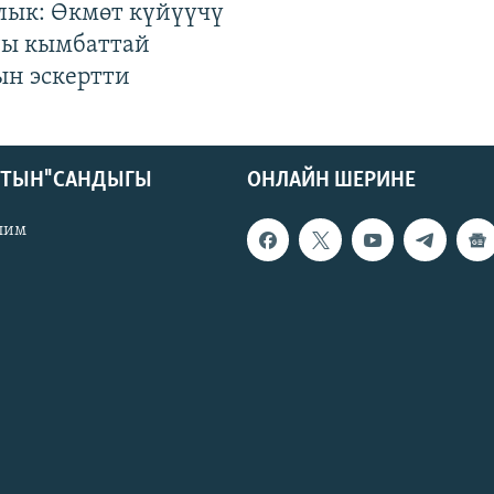
лык: Өкмөт күйүүчү
гы кымбаттай
ын эскертти
КТЫН" САНДЫГЫ
ОНЛАЙН ШЕРИНЕ
лим