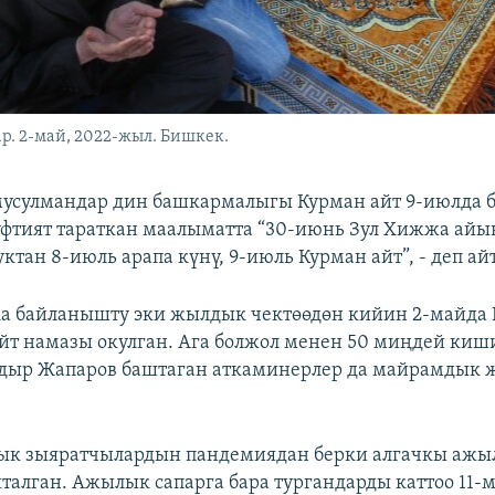
р. 2-май, 2022-жыл. Бишкек.
мусулмандар дин башкармалыгы Курман айт 9-июлда 
уфтият тараткан маалыматта “30-июнь Зул Хижжа ай
ктан 8-июль арапа күнү, 9-июль Курман айт”, - деп ай
ка байланышту эки жылдык чектөөдөн кийин 2-майда
Айт намазы окулган. Ага болжол менен 50 миңдей киши
дыр Жапаров баштаган аткаминерлер да майрамдык 
ык зыяратчылардын пандемиядан берки алгачкы ажы
талган. Ажылык сапарга бара тургандарды каттоо 11-