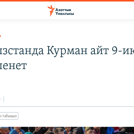
Р
зстанда Курман айт 9-и
ленет
з
ан табыңыз