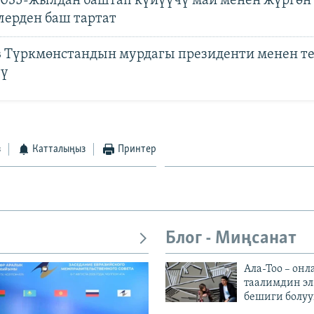
2035-жылдан баштап күйүүчү май менен жүргөн
ерден баш тартат
 Түркмөнстандын мурдагы президенти менен т
тү
з
Катталыңыз
Принтер
Блог - Миңсанат
Ала-Тоо – онл
таалимдин эл
бешиги болуу