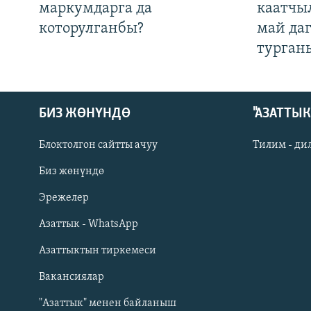
маркумдарга да
каатчы
которулганбы?
май да
турган
БИЗ ЖӨНҮНДӨ
"АЗАТТЫ
Блоктолгон сайтты ачуу
Тилим - ди
Биз жөнүндө
Русский
Эрежелер
Азаттык - WhatsApp
ОНЛАЙН ШЕРИНЕ
Азаттыктын тиркемеси
Вакансиялар
"Азаттык" менен байланыш