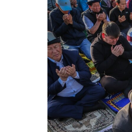
ЭЖЕ-СИҢДИЛЕР
АЗАТТЫК+
ЫҢГАЙСЫЗ СУРООЛОР