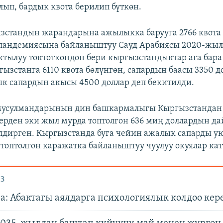
п, бардык квота берилип бүткөн.
стандын жарандарына ажылыкка барууга 2766 квота 
 пандемиясына байланыштуу Сауд Арабиясы 2020-жы
ктылуу токтоткондон бери кыргызстандыктар ага бара 
ызстанга 6110 квота бөлүнгөн, сапардын баасы 3350 до
 сапардын акысы 4500 доллар деп бекитилди.
мусулмандарынын дин башкармалыгы Кыргызстанда
ерден эки жыл мурда топтолгон 636 миң доллардын 
дирген. Кыргызстанда буга чейин ажалык сапарды у
 топтолгон каражатка байланыштуу чуулуу окуялар кат
З
а: Абактагы аялдарга психологиялык колдоо кер