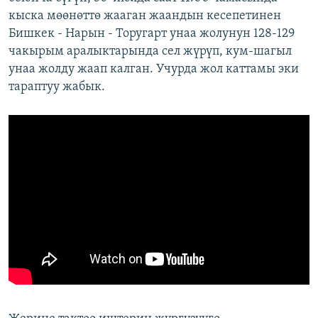
кыска мөөнөттө жааган жаандын кесепетинен
Бишкек - Нарын - Торугарт унаа жолунун 128-129
чакырым аралыктарында сел жүрүп, кум-шагыл
унаа жолду жаап калган. Учурда жол каттамы эки
тараптуу жабык.