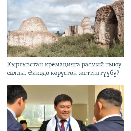
Кыргызстан кремацияга расмий тыюу
салды. Өлкөдө көрүстөн жетиштүүбү?