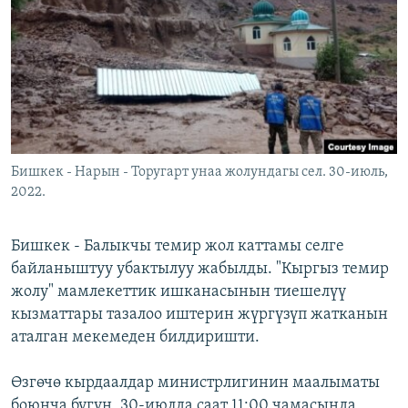
ОНЛАЙН ШЕРИНЕ
ЭЖЕ-СИҢДИЛЕР
АЗАТТЫК+
ЫҢГАЙСЫЗ СУРООЛОР
ЭЕ/АРнун бардык сайттары
Бишкек - Нарын - Торугарт унаа жолундагы сел. 30-июль,
2022.
Бишкек - Балыкчы темир жол каттамы селге
байланыштуу убактылуу жабылды. "Кыргыз темир
жолу" мамлекеттик ишканасынын тиешелүү
кызматтары тазалоо иштерин жүргүзүп жатканын
аталган мекемеден билдиришти.
Өзгөчө кырдаалдар министрлигинин маалыматы
боюнча бүгүн, 30-июлда саат 11:00 чамасында