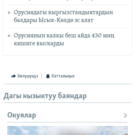
Орусиядагы кыргызстандыктардын
балдары Ысык-Көлдө эс алат
Орусиянын калкы беш айда 430 миң
кишиге кыскарды
Бөлүшүңүз
Катталыңыз
Дагы кызыктуу баяндар
Окуялар