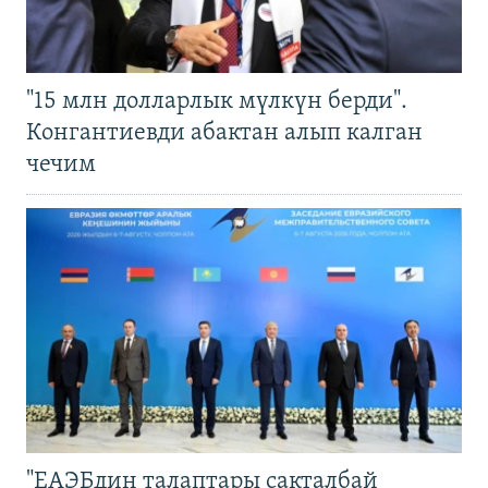
"15 млн долларлык мүлкүн берди".
Конгантиевди абактан алып калган
чечим
"ЕАЭБдин талаптары сакталбай