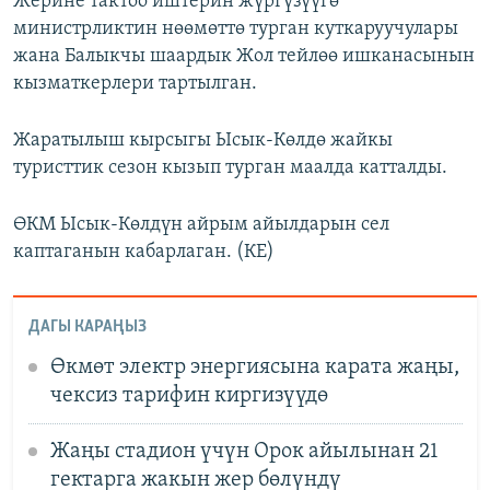
Жерине тактоо иштерин жүргүзүүгө
министрликтин нөөмөттө турган куткаруучулары
жана Балыкчы шаардык Жол тейлөө ишканасынын
кызматкерлери тартылган.
Жаратылыш кырсыгы Ысык-Көлдө жайкы
туристтик сезон кызып турган маалда катталды.
ӨКМ Ысык-Көлдүн айрым айылдарын сел
каптаганын кабарлаган. (КЕ)
ДАГЫ КАРАҢЫЗ
Өкмөт электр энергиясына карата жаңы,
чексиз тарифин киргизүүдө
Жаңы стадион үчүн Орок айылынан 21
гектарга жакын жер бөлүндү