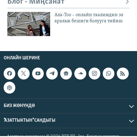
Блог - Миңсанат
Ала-Тоо – онлайн таалимдин эл
аралык бешиги болууга тийиш
ОНЛАЙН ШЕРИНЕ
БИЗ ЖӨНҮНДӨ
"АЗАТТЫКТЫН" САНДЫГЫ
Азаттык үналгысы © 2026 RFE/RL, Inc. Бардык укуктар