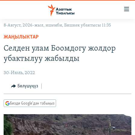
Линктер
Мазмунга
өтүңүз
8-Август, 2026-жыл, ишемби, Бишкек убактысы 11:35
Навигацияга
ЖАҢЫЛЫКТАР
өтүңүз
ЖАҢЫЛЫКТАР
КЫРГЫЗСТАН
Издөөгө
Селден улам Боомдогу жолдор
салыңыз
ДҮЙНӨ
КЫРГЫЗСТАН
убактылуу жабылды
УКРАИНА
САЯСАТ
ДҮЙНӨ
30-Июль, 2022
АТАЙЫН ИЛИКТӨӨ
ЭКОНОМИКА
БОРБОР АЗИЯ
ТВ ПРОГРАММАЛАР
Бөлүшүңүз
МАДАНИЯТ
ПОДКАСТ
БҮГҮН АЗАТТЫКТА
Бизди Google'дан табыңыз
ӨЗГӨЧӨ ПИКИР
ЭКСПЕРТТЕР ТАЛДАЙТ
БИЗ ЖАНА ДҮЙНӨ
Русский
ДАНИСТЕ