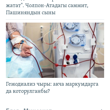
жатат". Чолпон-Атадагы саммит,
Пашиняндын сыны
Гемодиализ чыры: акча маркумдарга
да которулганбы?