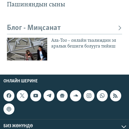
Пашиняндын сыны
Блог - Миңсанат
Ала-Тоо – онлайн таалимдин эл
аралык бешиги болууга тийиш
ОНЛАЙН ШЕРИНЕ
БИЗ ЖӨНҮНДӨ