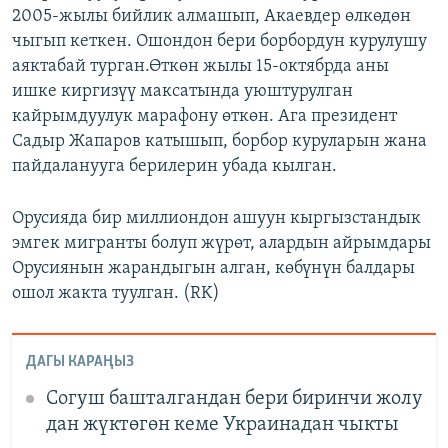
2005-жылы бийлик алмашып, Акаевдер өлкөдөн
чыгып кеткен. Ошондон бери борбордун курулушу
аяктабай турган.Өткөн жылы 15-октябрда аны
ишке киргизүү максатында уюштурулган
кайрымдуулук марафону өткөн. Ага президент
Садыр Жапаров катышып, борбор куруларын жана
пайдаланууга берилерин убада кылган.
Орусияда бир миллиондон ашуун кыргызстандык
эмгек мигранты болуп жүрөт, алардын айрымдары
Орусиянын жарандыгын алган, көбүнүн балдары
ошол жакта туулган. (RK)
ДАГЫ КАРАҢЫЗ
Согуш башталгандан бери биринчи жолу
дан жүктөгөн кеме Украинадан чыкты