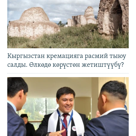
Кыргызстан кремацияга расмий тыюу
салды. Өлкөдө көрүстөн жетиштүүбү?