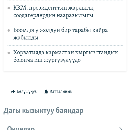
ККМ: президенттин жарлыгы,
соодагерлердин нааразылыгы
Боомдогу жолдун бир тарабы кайра
жабылды
Хорватияда кармалган кыргызстандык
боюнча иш жүргүзүлүүдө
Бөлүшүңүз
Катталыңыз
Дагы кызыктуу баяндар
Окуялар