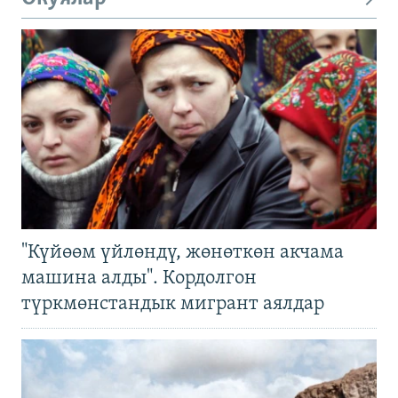
"Күйөөм үйлөндү, жөнөткөн акчама
машина алды". Кордолгон
түркмөнстандык мигрант аялдар