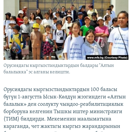
ОНЛАЙН ШЕРИНЕ
ЭЖЕ-СИҢДИЛЕР
АЗАТТЫК+
ЫҢГАЙСЫЗ СУРООЛОР
ЭЕ/АРнун бардык сайттары
Орусиядагы кыргызстандыктардын балдары "Алтын
балалыкка" эс алганы келишти.
Орусиядагы кыргызстандыктардын 100 баласы
бүгүн 1-августта Ысык-Көлдүн жээгиндеги «Алтын
балалык» ден соолукту чыңдоо-реабилитациялык
борборуна келгенин Тышкы иштер министрлиги
(ТИМ) билдирди. Мекеменин маалыматына
караганда, чет жактагы кыргыз жарандарынын