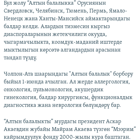
Бул жолу “Алтын балалыкка” Орусиянын
Свердловск, Челябинск, Тюмень, Пермь, Ямало-
Ненецк жана Ханты-Мансийск аймактарындагы
балдар келди. Алардын тизмесин кыргыз
диаспораларынын жетекчилиги окууда,
чыгармачылыкта, коомдук-маданий иштерде
мыктылыгын көрсөтө алгандардын арасынан
тандап түздү.
Чолпон-Ата шаарындагы "Алтын балалык" борбору
быйыл 1-июнда ачылган. Ал жерде аллергология,
онкология, пульмонология, акушердик
гинекология, балдар хирургиясы, функционалдык
диагностика жана неврология бөлүмдөрү бар.
“Алтын балалыкты” мурдагы президент Аскар
Акаевдин жубайы Майрам Акаева түзгөн “Мээрим”
кайрымдуулук фонду 2000-жылы кура баштаган.