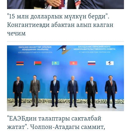
"15 млн долларлык мүлкүн берди".
Конгантиевди абактан алып калган
чечим
"ЕАЭБдин талаптары сакталбай
жатат". Чолпон-Атадагы саммит,