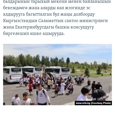
балдарынын тарыхый мекени менен байланышын
бекемдөөгө жана аларды көл жээгинде эс
алдырууга багытталган бул жаңы долбоорду
Кыргызстандын Саламаттык сактоо министрлиги
жана Екатеринбургдагы башкы консулдугу
биргелешип ишке ашырууда.