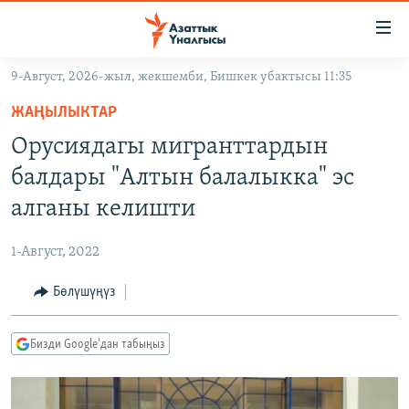
Линктер
Мазмунга
өтүңүз
9-Август, 2026-жыл, жекшемби, Бишкек убактысы 11:35
Навигацияга
ЖАҢЫЛЫКТАР
өтүңүз
ЖАҢЫЛЫКТАР
КЫРГЫЗСТАН
Издөөгө
Орусиядагы мигранттардын
салыңыз
ДҮЙНӨ
КЫРГЫЗСТАН
балдары "Алтын балалыкка" эс
УКРАИНА
САЯСАТ
ДҮЙНӨ
алганы келишти
АТАЙЫН ИЛИКТӨӨ
ЭКОНОМИКА
БОРБОР АЗИЯ
1-Август, 2022
ТВ ПРОГРАММАЛАР
МАДАНИЯТ
Бөлүшүңүз
ПОДКАСТ
БҮГҮН АЗАТТЫКТА
ӨЗГӨЧӨ ПИКИР
ЭКСПЕРТТЕР ТАЛДАЙТ
Бизди Google'дан табыңыз
БИЗ ЖАНА ДҮЙНӨ
Русский
ДАНИСТЕ