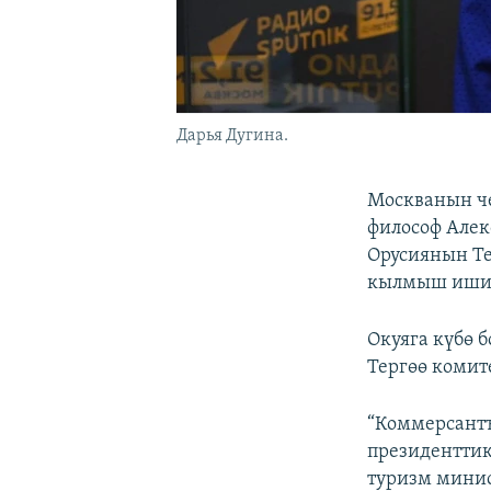
Дарья Дугина.
Москванын че
философ Алек
Орусиянын Те
кылмыш ишин
Окуяга күбө 
Тергөө комит
“Коммерсант
президенттик
туризм минис