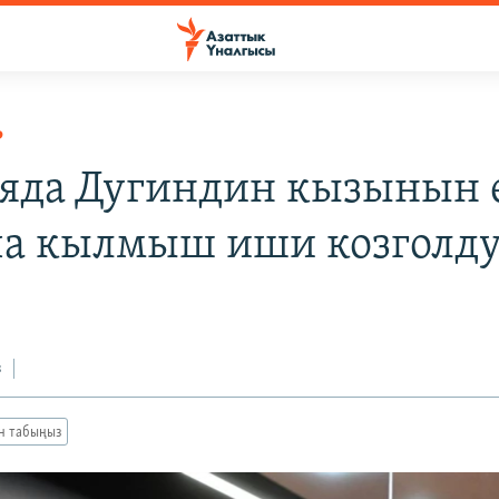
Р
яда Дугиндин кызынын 
а кылмыш иши козголд
з
ан табыңыз