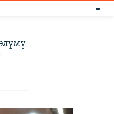
өлүмү
у