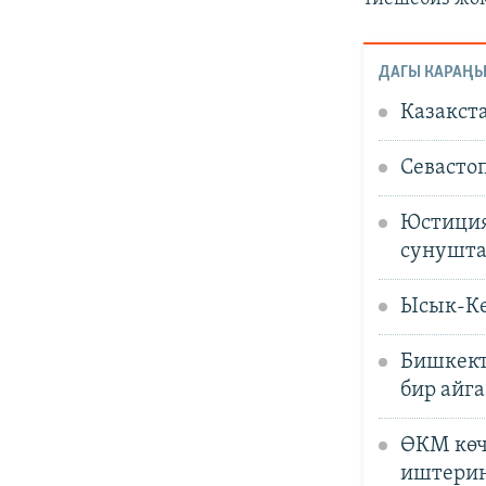
ДАГЫ КАРАҢЫ
Казакст
Севасто
Юстиция
сунушт
Ысык-Кө
Бишкект
бир айг
ӨКМ көч
иштерин