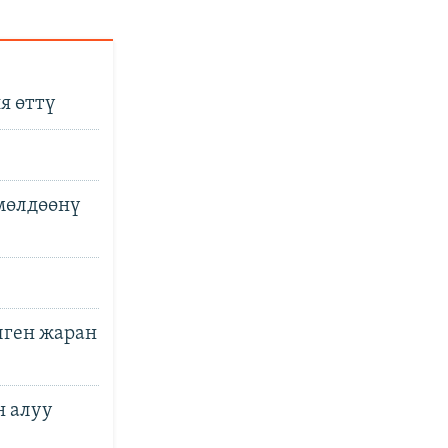
я өттү
мөлдөөнү
лген жаран
н алуу