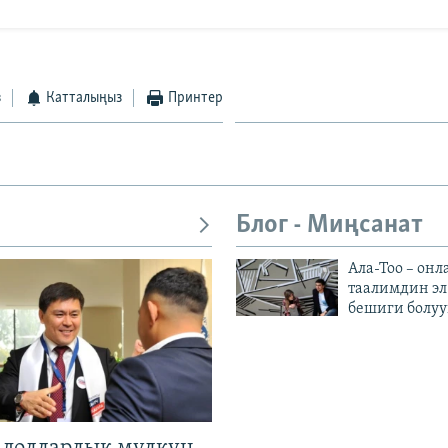
з
Катталыңыз
Принтер
Блог - Миңсанат
Ала-Тоо – онл
таалимдин эл
бешиги болуу