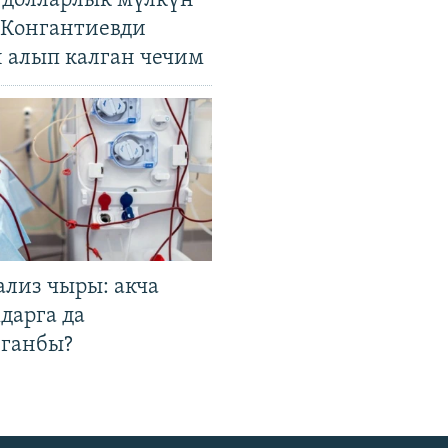
н долларлык мүлкүн
. Конгантиевди
н алып калган чечим
ализ чыры: акча
дарга да
лганбы?