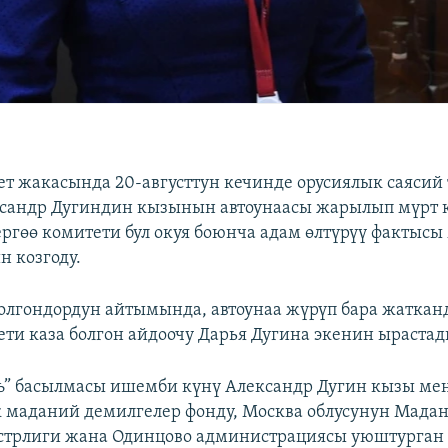
т жакасында 20-августтун кечинде орусиялык саясий 
сандр Дугиндин кызынын автоунаасы жарылып мүрт к
ргөө комитети бул окуя боюнча адам өлтүрүү фактысы
 козгоду.
болгондордун айтымында, автоунаа жүрүп бара жаткан
ети каза болгон айдоочу Дарья Дугина экенин ырастад
ъ” басылмасы ишемби күнү Александр Дугин кызы ме
 маданий демилгелер фонду, Москва облусунун Мада
трлиги жана Одинцово администрациясы уюштурган 