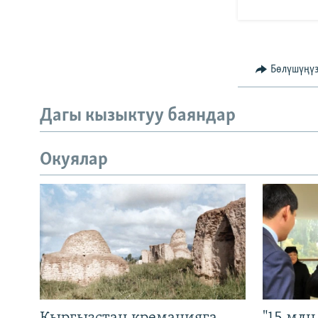
Бөлүшүңү
Дагы кызыктуу баяндар
Окуялар