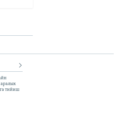
айн
 аралык
га тийиш