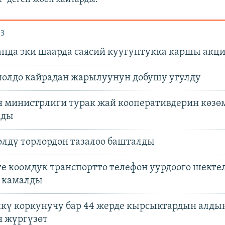
З
анда эки шаарда саясий куугунтукка каршы акци
полдо кайрадан жарылуунун добушу угулду
 министрлиги турак жай кооперативдерин көзө
ады
лдү торлордон тазалоо башталды
е коомдук транспортто телефон уурдоого шекте
а камалды
кү коркунучу бар 44 жерде кырсыктардын алды
 жүргүзөт