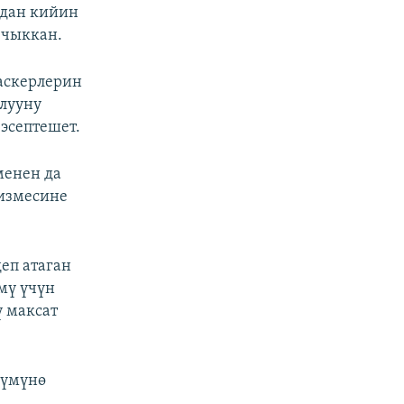
адан кийин
 чыккан.
 аскерлерин
алууну
 эсептешет.
менен да
тизмесине
еп атаган
мү үчүн
 максат
лүмүнө