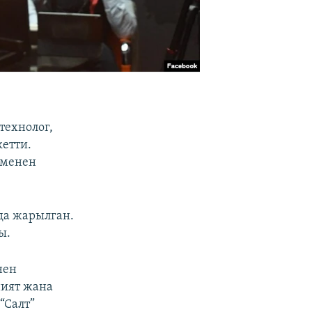
технолог,
етти.
 менен
да жарылган.
ы.
нен
ният жана
“Салт”