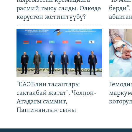
Кыргызстан кремацияга
"15 мл
расмий тыюу салды. Өлкөдө
берди"
көрүстөн жетиштүүбү?
абакта
"ЕАЭБдин талаптары
Гемоди
сакталбай жатат". Чолпон-
маркум
Атадагы саммит,
котору
Пашиняндын сыны