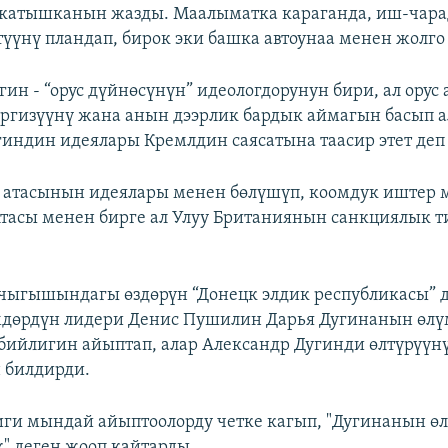
 катышканын жазды. Маалыматка караганда, иш-чар
етүүнү пландап, бирок эки башка автоунаа менен жолго
гин - “орус дүйнөсүнүн” идеологдорунун бири, ал орус
ргизүүнү жана анын дээрлик бардык аймагын басып 
гиндин идеялары Кремлдин саясатына таасир этет деп
 атасынын идеялары менен бөлүшүп, коомдук иштер 
Атасы менен бирге ал Улуу Британиянын санкциялык 
ыгышындагы өздөрүн “Донецк элдик республикасы” д
мдөрдүн лидери Денис Пушилин Дарья Дугинанын өлү
ийлигин айыптап, алар Александр Дугинди өлтүрүүнү
билдирди.
ги мындай айыптоолорду четке кагып, "Дугинанын ө
" деген жооп кайтарды.