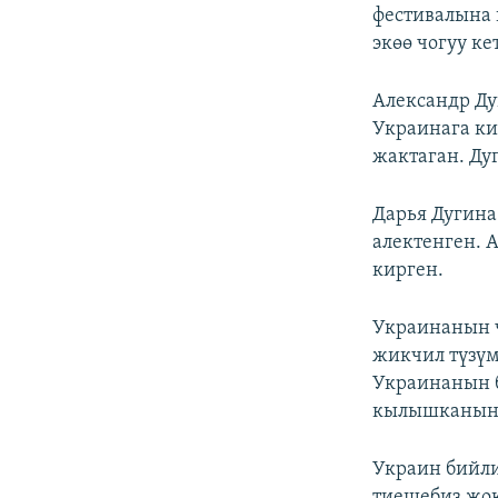
фестивалына
экөө чогуу к
Александр Ду
Украинага ки
жактаган. Ду
Дарья Дугина
алектенген. 
кирген.
Украинанын ч
жикчил түзү
Украинанын б
кылышканын 
Украин бийли
тиешебиз жок