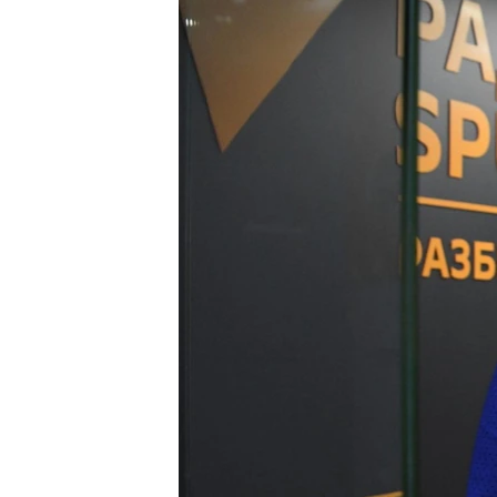
ЭЖЕ-СИҢДИЛЕР
АЗАТТЫК+
ЫҢГАЙСЫЗ СУРООЛОР