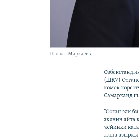
Шавкат Мирзиёев.
Өзбекстанды
(ШКУ) Ооганс
көмөк көрсөт
Самарканд ш
“Ооган эли б
экенин айта 
чейинки ката
жана азыркы 