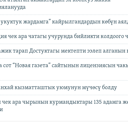
Ок атылган аймактардан эл коопсуз жакка
ияланууда
 укуктук жардамга” кайрылгандардын көбүн аял
ия чек ара чатагы учурунда бийликти колдоого
жик тарап Достуктагы мектепти ээлеп алганын
а сот “Новая газета” сайтынын лицензиясын ча
нхай кызматташтык уюмунун мүчөсү болду
 чек ара чырынын курмандыктары 135 адамга ж
и