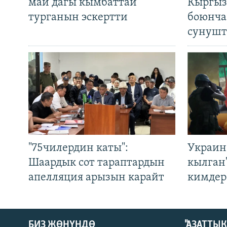
май дагы кымбаттай
Кыргыз
турганын эскертти
боюнча
сунушт
"75чилердин каты":
Украин
Шаардык сот тараптардын
кылган
апелляция арызын карайт
кимдер
БИЗ ЖӨНҮНДӨ
"АЗАТТЫ