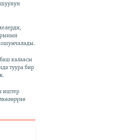
дашуунун
мелерди,
арынын
кошумчалады.
 баш калаасы
нда туура бир
к.
ы иштер
лкөлөрүнө