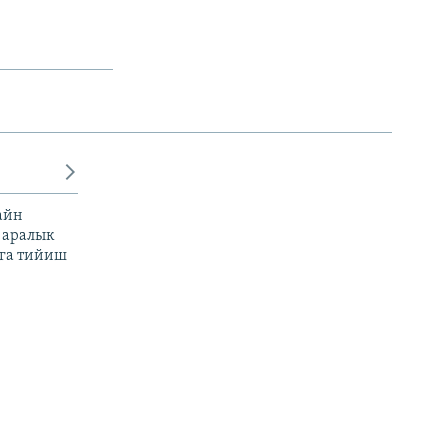
айн
 аралык
га тийиш