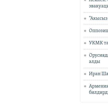
Лейлек: 
эвакуац
“Акысыз
Оппозиц
УКМК та
Орусияд
алды
Иран Ша
Армения
билдирд