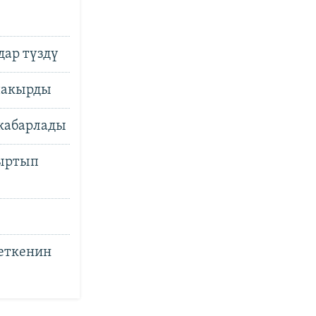
дар түздү
 чакырды
 кабарлады
кыртып
еткенин