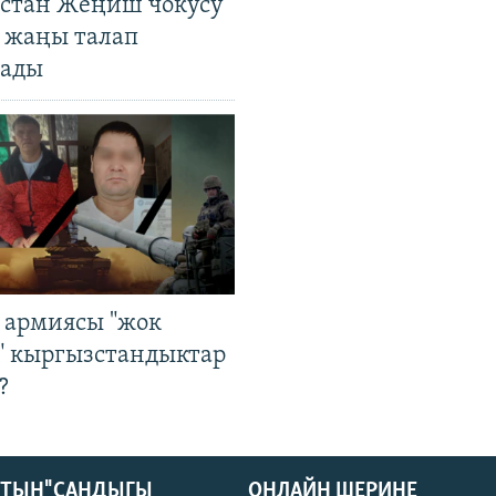
стан Жеңиш чокусу
 жаңы талап
ады
 армиясы "жок
" кыргызстандыктар
?
КТЫН" САНДЫГЫ
ОНЛАЙН ШЕРИНЕ