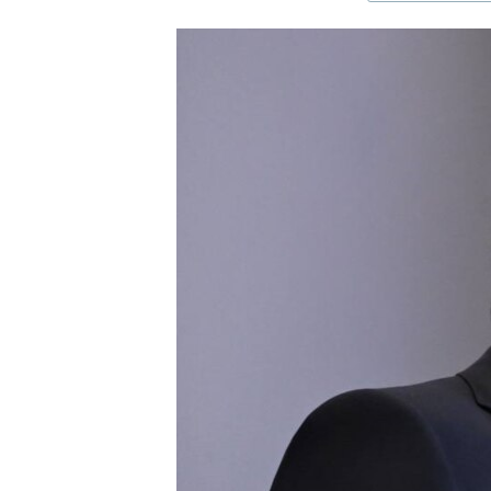
ЭЖЕ-СИҢДИЛЕР
АЗАТТЫК+
ЫҢГАЙСЫЗ СУРООЛОР