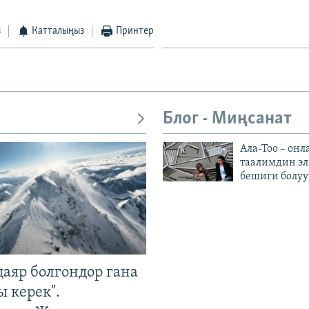
з
Катталыңыз
Принтер
Блог - Миңсанат
Ала-Тоо – онл
таалимдин эл
бешиги болуу
даяр болгондор гана
 керек".