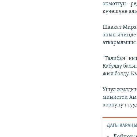
өкмөттүн - р
күчөшүнө алып
Шавкат Мирзи
анын ичинде
аткарылышы ү
“Талибан” кы
Кабулду басы
жыл болду. К
Ушул жылдын
министри Ами
коркунуч туу
ДАГЫ КАРАҢЫ