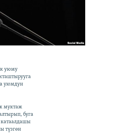
ык уюму
укташтырууга
да уюмдун
өк муктаж
алтырып, буга
н катаалдашы
ы түзгөн