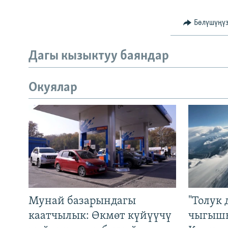
Бөлүшүңү
Дагы кызыктуу баяндар
Окуялар
Мунай базарындагы
"Толук 
каатчылык: Өкмөт күйүүчү
чыгышы