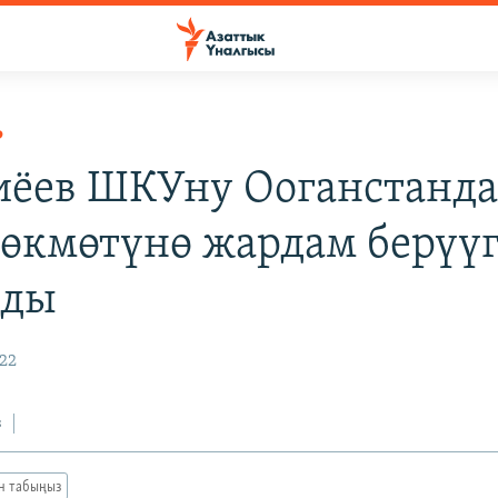
Р
ёев ШКУну Ооганстанд
 өкмөтүнө жардам берүү
рды
022
з
ан табыңыз