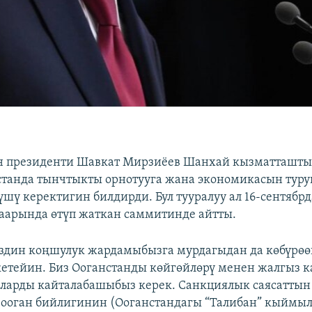
н президенти Шавкат Мирзиёев Шанхай кызматташт
танда тынчтыкты орнотууга жана экономикасын тур
үшү керектигин билдирди. Бул тууралуу ал 16-сентябр
аарында өтүп жаткан саммитинде айтты.
издин коңшулук жардамыбызга мурдагыдан да көбүрө
кетейин. Биз Ооганстанды көйгөйлөрү менен жалгыз к
ларды кайталабашыбыз керек. Санкциялык саясатты
ооган бийлигинин (Ооганстандагы “Талибан” кыймыл