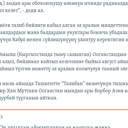
ед.) андан ары обочолонушу өлкөнүн ичинде радикал
 келет”, - деди ал.
ёев талиб бийлиги кабыл алган эл аралык милдеттен
 аялдардын жана балдардын укуктары боюнча убадал
чүн Кабул менен сүйлөшүнүүнү улантуу керектигин 
ймылы (Кыргызстанда тыюу салынган) Ооганстандын
п алып, бийликке кайтып келгенине быйыл август айы
ыймыл түзгөн өкмөттү эл аралык коомчулук тааный эле
 июль айында Ташкентте “Талибан” өкмөтүнүн тышк
р Хан Муттаки Ооганстан мындан ары Борбор Азия ө
дурбай турганын айткан.
З