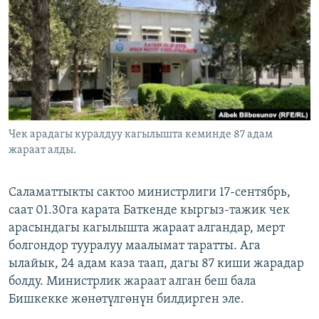
ОНЛАЙН ШЕРИНЕ
ЭЖЕ-СИҢДИЛЕР
АЗАТТЫК+
ЫҢГАЙСЫЗ СУРООЛОР
ЭЕ/АРнун бардык сайттары
Чек арадагы куралдуу кагылышта кеминде 87 адам
жараат алды.
Саламаттыкты сактоо министрлиги 17-сентябрь,
саат 01.30га карата Баткенде кыргыз-тажик чек
арасындагы кагылышта жараат алгандар, мерт
болгондор тууралуу маалымат таратты. Ага
ылайык, 24 адам каза таап, дагы 87 киши жарадар
болду. Министрлик жараат алган беш бала
Бишкекке жөнөтүлгөнүн билдирген эле.