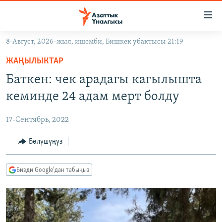
Линктер
Мазмунга
өтүңүз
8-Август, 2026-жыл, ишемби, Бишкек убактысы 21:19
Навигацияга
ЖАҢЫЛЫКТАР
өтүңүз
ЖАҢЫЛЫКТАР
КЫРГЫЗСТАН
Издөөгө
Баткен: чек арадагы кагылышта
салыңыз
ДҮЙНӨ
КЫРГЫЗСТАН
кеминде 24 адам мерт болду
УКРАИНА
САЯСАТ
ДҮЙНӨ
17-Сентябрь, 2022
АТАЙЫН ИЛИКТӨӨ
ЭКОНОМИКА
БОРБОР АЗИЯ
ТВ ПРОГРАММАЛАР
Бөлүшүңүз
МАДАНИЯТ
ПОДКАСТ
БҮГҮН АЗАТТЫКТА
Бизди Google'дан табыңыз
ӨЗГӨЧӨ ПИКИР
ЭКСПЕРТТЕР ТАЛДАЙТ
БИЗ ЖАНА ДҮЙНӨ
Русский
ДАНИСТЕ