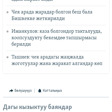
Чек арада жарадар болгон беш бала
Бишкекке жеткирилди
Иманкулов: каза болгондор такталууда,
коопсуздукту бекемдөө тапшырмасы
берилди
Ташиев: чек арадагы жаңжалда
жоготуулар жана жаракат алгандар көп
Бөлүшүңүз
Катталыңыз
Дагы кызыктуу баяндар