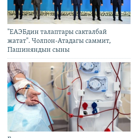
"ЕАЭБдин талаптары сакталбай
жатат". Чолпон-Атадагы саммит,
Пашиняндын сыны