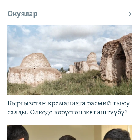
Окуялар
Кыргызстан кремацияга расмий тыюу
салды. Өлкөдө көрүстөн жетиштүүбү?