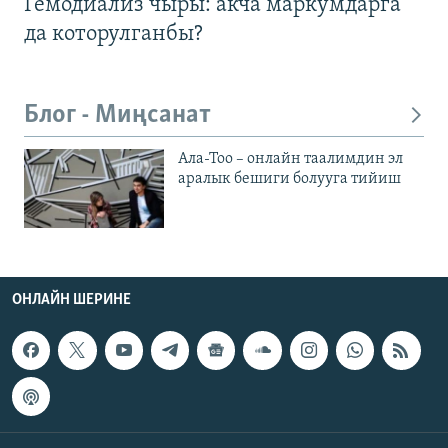
Гемодиализ чыры: акча маркумдарга
да которулганбы?
Блог - Миңсанат
Ала-Тоо – онлайн таалимдин эл
аралык бешиги болууга тийиш
ОНЛАЙН ШЕРИНЕ