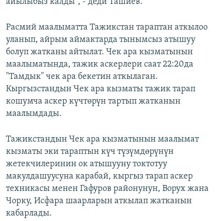
айылыбыз калды”, - деди Ташиев.
Расмий маалыматта Тажикстан тараптан аткылоо
уланып, айрым аймактарда тынымсыз атышуу
болуп жатканы айтылат. Чек ара кызматынын
маалыматында, тажик аскерлери саат 22:20да
"Тамдык" чек ара бекетин аткылаган.
Кыргызстандын Чек ара кызматы тажик тарап
кошумча аскер күчтөрүн тартып жатканын
маалымдады.
Тажикстандын Чек ара кызматынын маалымат
кызматы эки тараптын күч түзүмдөрүнүн
жетекчилеринин ок атышууну токтотуу
макулдашуусуна карабай, кыргыз тарап аскер
техникасы менен Гафуров районунун, Ворух жана
Чорку, Исфара шаарларын аткылап жатканын
кабарлады.