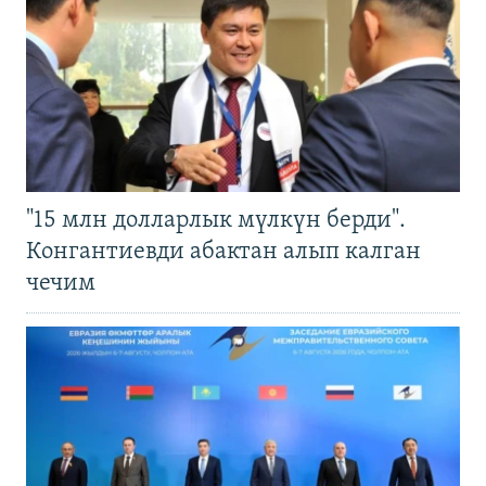
"15 млн долларлык мүлкүн берди".
Конгантиевди абактан алып калган
чечим