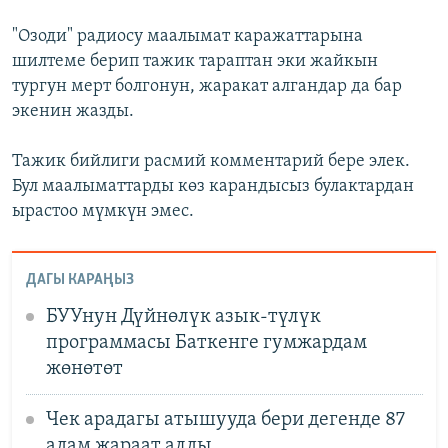
"Озоди" радиосу маалымат каражаттарына
шилтеме берип тажик тараптан эки жайкын
тургун мерт болгонун, жаракат алгандар да бар
экенин жазды.
Тажик бийлиги расмий комментарий бере элек.
Бул маалыматтарды көз карандысыз булактардан
ырастоо мүмкүн эмес.
ДАГЫ КАРАҢЫЗ
БУУнун Дүйнөлүк азык-түлүк
программасы Баткенге гумжардам
жөнөтөт
Чек арадагы атышууда бери дегенде 87
адам жараат алды