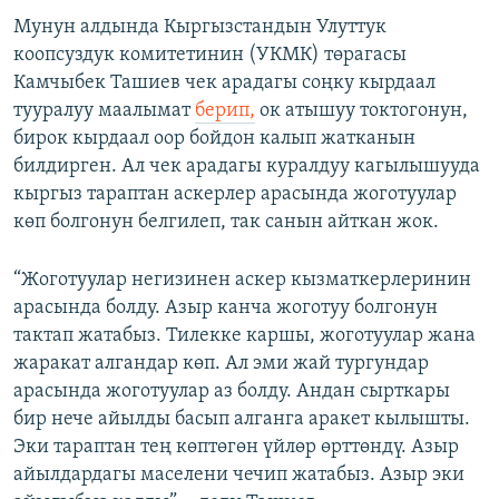
Мунун алдында Кыргызстандын Улуттук
коопсуздук комитетинин (УКМК) төрагасы
Камчыбек Ташиев чек арадагы соңку кырдаал
тууралуу маалымат
берип,
ок атышуу токтогонун,
бирок кырдаал оор бойдон калып жатканын
билдирген. Ал чек арадагы куралдуу кагылышууда
кыргыз тараптан аскерлер арасында жоготуулар
көп болгонун белгилеп, так санын айткан жок.
“Жоготуулар негизинен аскер кызматкерлеринин
арасында болду. Азыр канча жоготуу болгонун
тактап жатабыз. Тилекке каршы, жоготуулар жана
жаракат алгандар көп. Ал эми жай тургундар
арасында жоготуулар аз болду. Андан сырткары
бир нече айылды басып алганга аракет кылышты.
Эки тараптан тең көптөгөн үйлөр өрттөндү. Азыр
айылдардагы маселени чечип жатабыз. Азыр эки