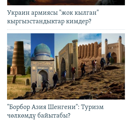
Украин армиясы "жок кылган"
кыргызстандыктар кимдер?
"Борбор Азия Шенгени": Туризм
чөлкөмдү байытабы?