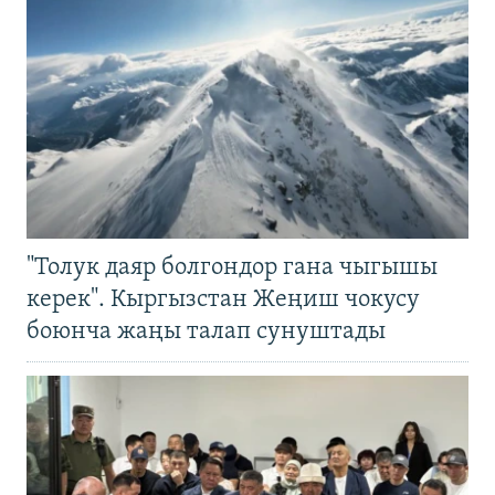
"Толук даяр болгондор гана чыгышы
керек". Кыргызстан Жеңиш чокусу
боюнча жаңы талап сунуштады