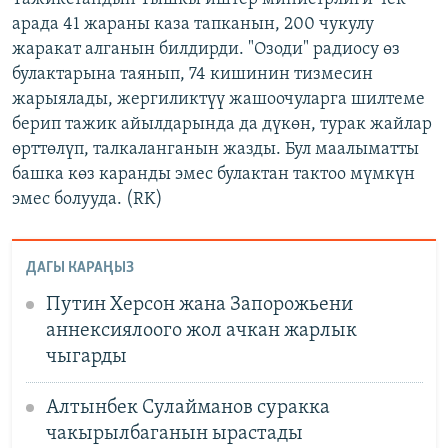
арада 41 жараны каза тапканын, 200 чукулу
жаракат алганын билдирди. "Озоди" радиосу өз
булактарына таянып, 74 кишинин тизмесин
жарыялады, жергиликтүү жашоочуларга шилтеме
берип тажик айылдарында да дүкөн, турак жайлар
өрттөлүп, талкаланганын жазды. Бул маалыматты
башка көз каранды эмес булактан тактоо мүмкүн
эмес болууда. (RK)
ДАГЫ КАРАҢЫЗ
Путин Херсон жана Запорожьени
аннексиялоого жол ачкан жарлык
чыгарды
Алтынбек Сулайманов суракка
чакырылбаганын ырастады