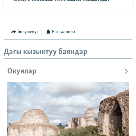
Бөлүшүңүз
Катталыңыз
Дагы кызыктуу баяндар
Окуялар