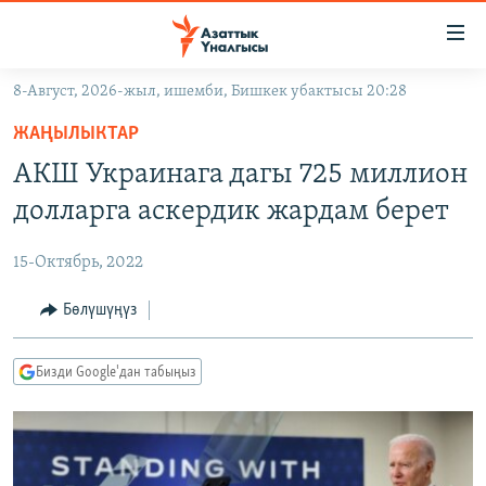
Линктер
Мазмунга
өтүңүз
8-Август, 2026-жыл, ишемби, Бишкек убактысы 20:28
Навигацияга
ЖАҢЫЛЫКТАР
өтүңүз
ЖАҢЫЛЫКТАР
КЫРГЫЗСТАН
Издөөгө
АКШ Украинага дагы 725 миллион
салыңыз
ДҮЙНӨ
КЫРГЫЗСТАН
долларга аскердик жардам берет
УКРАИНА
САЯСАТ
ДҮЙНӨ
15-Октябрь, 2022
АТАЙЫН ИЛИКТӨӨ
ЭКОНОМИКА
БОРБОР АЗИЯ
ТВ ПРОГРАММАЛАР
Бөлүшүңүз
МАДАНИЯТ
ПОДКАСТ
БҮГҮН АЗАТТЫКТА
Бизди Google'дан табыңыз
ӨЗГӨЧӨ ПИКИР
ЭКСПЕРТТЕР ТАЛДАЙТ
БИЗ ЖАНА ДҮЙНӨ
Русский
ДАНИСТЕ