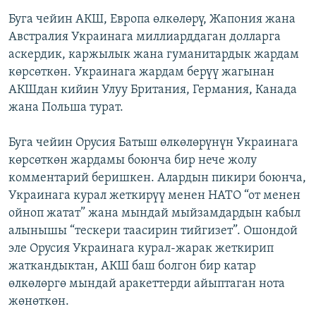
Буга чейин АКШ, Европа өлкөлөрү, Жапония жана
Австралия Украинага миллиарддаган долларга
аскердик, каржылык жана гуманитардык жардам
көрсөткөн. Украинага жардам берүү жагынан
АКШдан кийин Улуу Британия, Германия, Канада
жана Польша турат.
Буга чейин Орусия Батыш өлкөлөрүнүн Украинага
көрсөткөн жардамы боюнча бир нече жолу
комментарий беришкен. Алардын пикири боюнча,
Украинага курал жеткирүү менен НАТО “от менен
ойноп жатат” жана мындай мыйзамдардын кабыл
алынышы “тескери таасирин тийгизет”. Ошондой
эле Орусия Украинага курал-жарак жеткирип
жаткандыктан, АКШ баш болгон бир катар
өлкөлөргө мындай аракеттерди айыптаган нота
жөнөткөн.