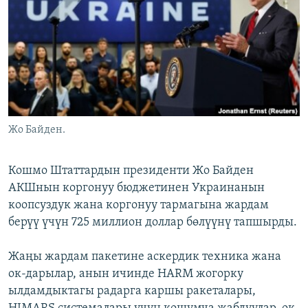
ОНЛАЙН ШЕРИНЕ
ЭЖЕ-СИҢДИЛЕР
АЗАТТЫК+
ЫҢГАЙСЫЗ СУРООЛОР
ЭЕ/АРнун бардык сайттары
Жо Байден.
Кошмо Штаттардын президенти Жо Байден
АКШнын коргонуу бюджетинен Украинанын
коопсуздук жана коргонуу тармагына жардам
берүү үчүн 725 миллион доллар бөлүүнү тапшырды.
Жаңы жардам пакетине аскердик техника жана
ок-дарылар, анын ичинде HARM жогорку
ылдамдыктагы радарга каршы ракеталары,