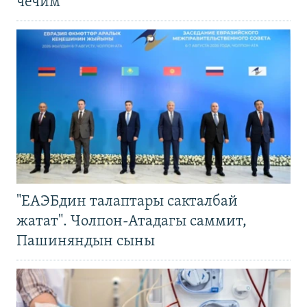
чечим
"ЕАЭБдин талаптары сакталбай
жатат". Чолпон-Атадагы саммит,
Пашиняндын сыны