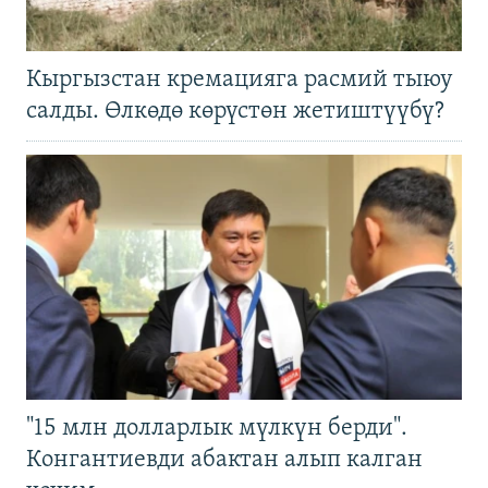
Кыргызстан кремацияга расмий тыюу
салды. Өлкөдө көрүстөн жетиштүүбү?
"15 млн долларлык мүлкүн берди".
Конгантиевди абактан алып калган