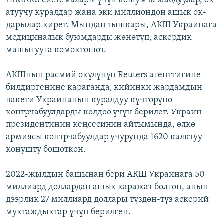
HIMARS системалары үчүн кошумча жабдуулар, ок
атуучу куралдар жана эки миллиондон ашык ок-
дарылар кирет. Мындан тышкары, АКШ Украинага
медициналык буюмдарды жөнөтүп, аскердик
машыгууга көмөктөшөт.
АКШнын расмий өкүлүнүн Reuters агенттигине
билдиргенине караганда, кийинки жардамдын
пакети Украинанын куралдуу күчтөрүнө
контрчабуулдарды колдоо үчүн берилет. Украин
президентинин кеңсесинин айтымында, өлкө
армиясы контрчабуулдар учурунда 1620 калктуу
конушту бошоткон.
2022-жылдын башынан бери АКШ Украинага 50
миллиард доллардан ашык каражат бөлгөн, анын
дээрлик 27 миллиард доллары түздөн-түз аскерий
муктаждыктар үчүн берилген.