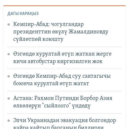
ДАГЫ КАРАҢЫЗ
Кемпир-Абад: чогулгандар
президенттин өкүлү Жамалдиновду
сүйлөтпөй коюшту
Өзгөндө курултай өтүп жаткан жерге
кичи автобустар киргизилген жок
Өзгөндө Кемпир-Абад суу сактагычы
боюнча курултай өтүп жатат
Астана: Рахмон Путинди Борбор Азия
өлкөлөрүн "сыйлоого" үндөдү
Элчи Украинадан эвакуация болгондор
кайра кайтып барганын билдирди