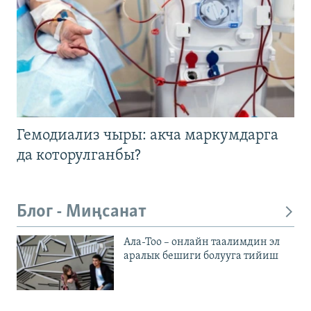
Гемодиализ чыры: акча маркумдарга
да которулганбы?
Блог - Миңсанат
Ала-Тоо – онлайн таалимдин эл
аралык бешиги болууга тийиш