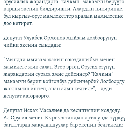
орусиялык жарандарга "качкын" макамын берүүгө
каршы экенин билдиришти. Алардын пикиринде,
бул кыргыз-орус мамлекеттер аралык мамилесине
доо кетирет.
Депутат Улукбек Ормонов мыйзам долбоорунун
чийки экенин сындады:
"Мындай мыйзам жакын союздашыбыз менен
мамилеге жик салат. Эгер эртең Орусия өзүнүн
жарандарын сураса эмне дейсиңер? "Качкын"
макамын берип койгонбуз дейсиңерби? Долбоорду
жакшылап иштеп, анан алып келгиле", - деди
депутат авторлорго.
Депутат Исхак Масалиев да кесиптешин колдоду.
Ал Орусия менен Кыргызстандын ортосунда түрдүү
багыттарда макулдашуулар бар экенин белгиледи: