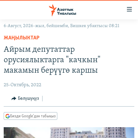
Линктер
Мазмунга
өтүңүз
6-Август, 2026-жыл, бейшемби, Бишкек убактысы 08:21
Навигацияга
ЖАҢЫЛЫКТАР
өтүңүз
ЖАҢЫЛЫКТАР
КЫРГЫЗСТАН
Издөөгө
Айрым депутаттар
салыңыз
ДҮЙНӨ
КЫРГЫЗСТАН
орусиялыктарга "качкын"
УКРАИНА
САЯСАТ
ДҮЙНӨ
макамын берүүгө каршы
АТАЙЫН ИЛИКТӨӨ
ЭКОНОМИКА
БОРБОР АЗИЯ
25-Октябрь, 2022
ТВ ПРОГРАММАЛАР
МАДАНИЯТ
Бөлүшүңүз
ПОДКАСТ
БҮГҮН АЗАТТЫКТА
ӨЗГӨЧӨ ПИКИР
ЭКСПЕРТТЕР ТАЛДАЙТ
Бизди Google'дан табыңыз
БИЗ ЖАНА ДҮЙНӨ
Русский
ДАНИСТЕ