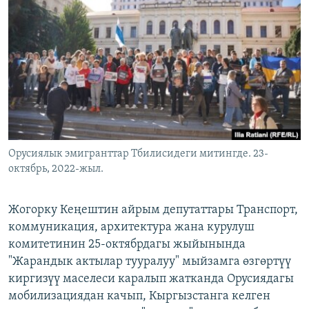
ОНЛАЙН ШЕРИНЕ
ЭЖЕ-СИҢДИЛЕР
АЗАТТЫК+
ЫҢГАЙСЫЗ СУРООЛОР
ЭЕ/АРнун бардык сайттары
Орусиялык эмигранттар Тбилисидеги митингде. 23-
октябрь, 2022-жыл.
Жогорку Кеңештин айрым депутаттары Транспорт,
коммуникация, архитектура жана курулуш
комитетинин 25-октябрдагы жыйынында
"Жарандык актылар тууралуу" мыйзамга өзгөртүү
киргизүү маселеси каралып жатканда Орусиядагы
мобилизациядан качып, Кыргызстанга келген