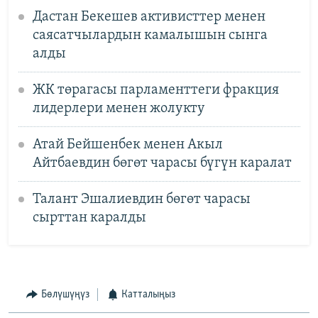
Дастан Бекешев активисттер менен
саясатчылардын камалышын сынга
алды
ЖК төрагасы парламенттеги фракция
лидерлери менен жолукту
Атай Бейшенбек менен Акыл
Айтбаевдин бөгөт чарасы бүгүн каралат
Талант Эшалиевдин бөгөт чарасы
сырттан каралды
Бөлүшүңүз
Катталыңыз