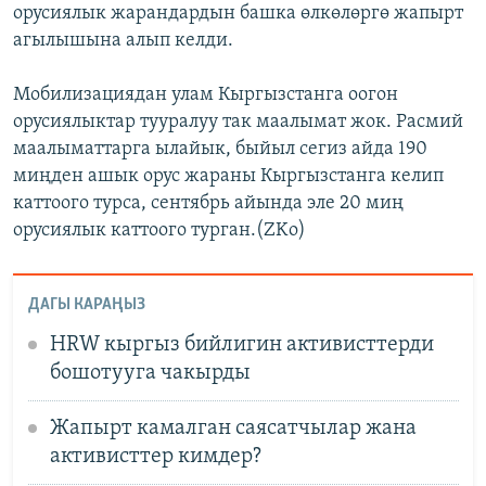
орусиялык жарандардын башка өлкөлөргө жапырт
агылышына алып келди.
Мобилизациядан улам Кыргызстанга оогон
орусиялыктар тууралуу так маалымат жок. Расмий
маалыматтарга ылайык, быйыл сегиз айда 190
миңден ашык орус жараны Кыргызстанга келип
каттоого турса, сентябрь айында эле 20 миң
орусиялык каттоого турган.(ZKo)
ДАГЫ КАРАҢЫЗ
HRW кыргыз бийлигин активисттерди
бошотууга чакырды
Жапырт камалган саясатчылар жана
активисттер кимдер?