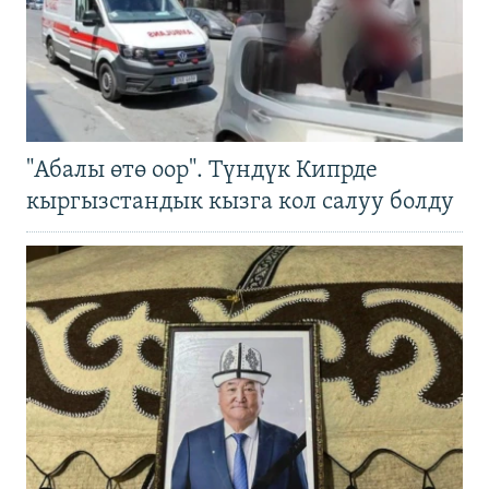
"Абалы өтө оор". Түндүк Кипрде
кыргызстандык кызга кол салуу болду