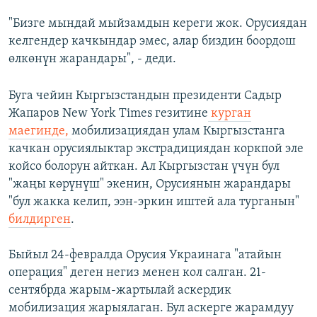
"Бизге мындай мыйзамдын кереги жок. Орусиядан
келгендер качкындар эмес, алар биздин боордош
өлкөнүн жарандары", - деди.
Буга чейин Кыргызстандын президенти Садыр
Жапаров New York Times гезитине
курган
маегинде,
мобилизациядан улам Кыргызстанга
качкан орусиялыктар экстрадициядан коркпой эле
койсо болорун айткан. Ал Кыргызстан үчүн бул
"жаңы көрүнүш" экенин, Орусиянын жарандары
"бул жакка келип, ээн-эркин иштей ала турганын"
билдирген
.
Быйыл 24-февралда Орусия Украинага "атайын
операция" деген негиз менен кол салган. 21-
сентябрда жарым-жартылай аскердик
мобилизация жарыялаган. Бул аскерге жарамдуу