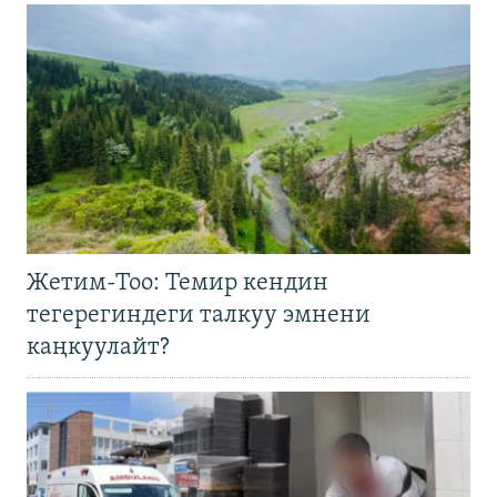
Жетим-Тоо: Темир кендин
тегерегиндеги талкуу эмнени
каңкуулайт?