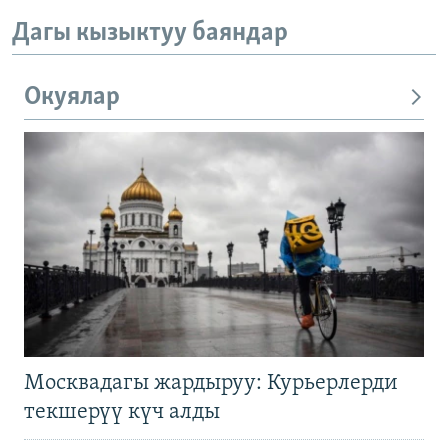
Дагы кызыктуу баяндар
Окуялар
Москвадагы жардыруу: Курьерлерди
текшерүү күч алды