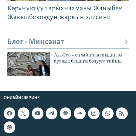
Көрүнүктүү тарыхнаамачы Жаныбек
Жакыпбековдун жаркын элесине
Блог - Миңсанат
Ала-Тоо – онлайн таалимдин эл
аралык бешиги болууга тийиш
ОНЛАЙН ШЕРИНЕ