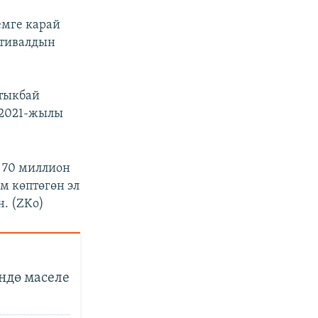
емге карай
стивалдын
ртыкбай
 2021-жылы
 70 миллион
м көптөгөн эл
н. (ZKo)
ндө маселе