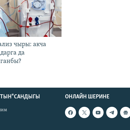
ализ чыры: акча
дарга да
лганбы?
КТЫН" САНДЫГЫ
ОНЛАЙН ШЕРИНЕ
лим