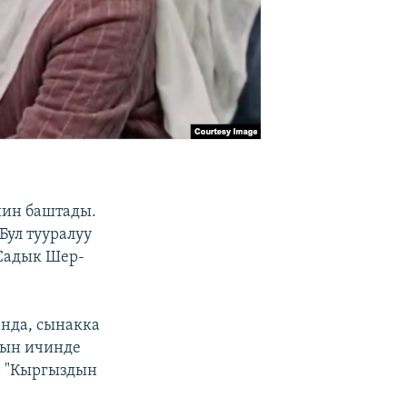
шин баштады.
Бул тууралуу
Садык Шер-
нда, сынакка
дын ичинде
н "Кыргыздын