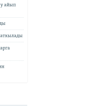
уу айып
нды
н аткылады
арга
ин