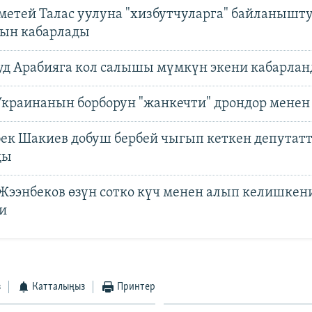
етей Талас уулуна "хизбутчуларга" байланышт
ын кабарлады
уд Арабияга кол салышы мүмкүн экени кабарла
Украинанын борборун "жанкечти" дрондор мене
ек Шакиев добуш бербей чыгып кеткен депутатт
ды
Жээнбеков өзүн сотко күч менен алып келишкен
и
з
Катталыңыз
Принтер