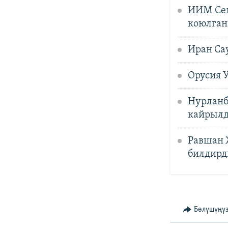
ИИМ Сем
коюлган
Иран Са
Орусия 
Нурланб
кайрыл
Равшан 
билдирд
Бөлүшүңү