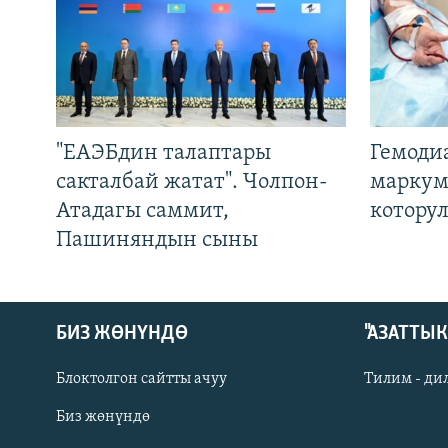
"ЕАЭБдин талаптары
Гемоди
сакталбай жатат". Чолпон-
маркум
Атадагы саммит,
котору
Пашиняндын сыны
БИЗ ЖӨНҮНДӨ
"АЗАТТЫ
Блоктолгон сайтты ачуу
Тилим - ди
Биз жөнүндө
Русский