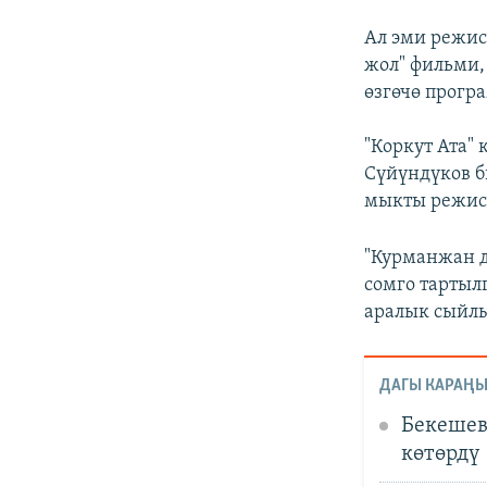
Ал эми режис
жол" фильми,
өзгөчө прогр
"Коркут Ата"
Сүйүндүков 
мыкты режисс
"Курманжан д
сомго тартыл
аралык сыйлы
ДАГЫ КАРАҢЫ
Бекешев
көтөрдү