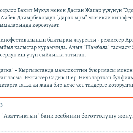
серлор Бакыт Мукул менен Дастан Жапар уулунун "Эд
 Айбек Дайырбековдун "Дарак ыры" мюзикли кинофе
аммаларында көрсөтүлөт.
 кинофестивалынын былтыркы лауреаты - режиссер А
быйыл калыстар курамында. Анын "Шамбала" тасмасы
ерлук иш үчүн сыйлыкка татыган.
атка" – Кыргызстанда мамлекеттин буюртмасы менен
ган тасма. Режиссёр Садык Шер-Нияз тарткан бул филь
ктарга татыган жана бир нече чет тилдерге которулга
З
 "Азаттыктын" банк эсебинин бөгөттөлүшү жөнү