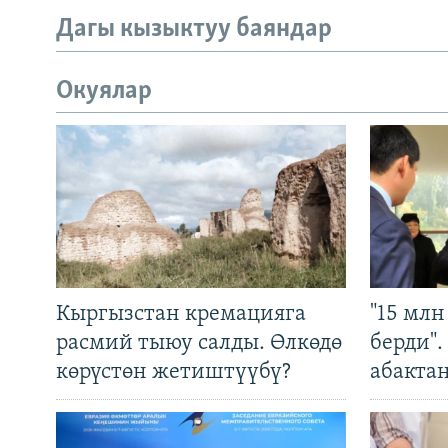
Дагы кызыктуу баяндар
Окуялар
Кыргызстан кремацияга
"15 мл
расмий тыюу салды. Өлкөдө
берди"
көрүстөн жетиштүүбү?
абакта