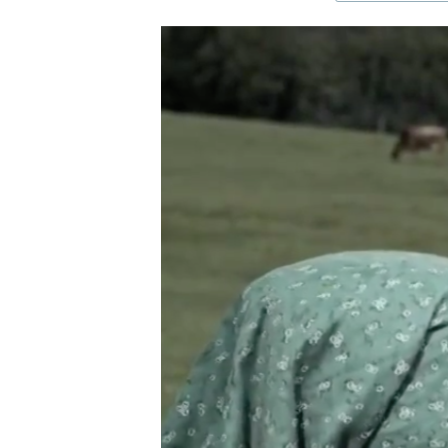
ЭЖЕ-СИҢДИЛЕР
АЗАТТЫК+
ЫҢГАЙСЫЗ СУРООЛОР