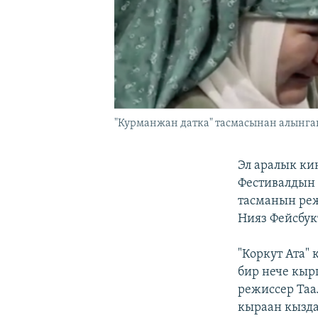
"Курманжан датка" тасмасынан алынган
Эл аралык ки
Фестивалдын 
тасманын реж
Нияз Фейсбук
"Коркут Ата"
бир нече кыр
режиссер Таа
кыраан кызда