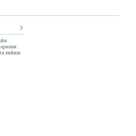
айн
 аралык
га тийиш