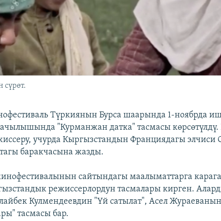
 сүрөт.
нофестиваль Түркиянын Бурса шаарында 1-ноябрда и
ачылышында "Курманжан датка" тасмасы көрсөтүлдү. 
иссеру, учурда Кыргызстандын Франциядагы элчиси 
тагы баракчасына жазды.
 кинофестивалынын сайтындагы маалыматтарга карага
гызстандык режиссерлордун тасмалары кирген. Алар
лайбек Кулмендеевдин "Үй сатылат", Асел Жураеваны
ры" тасмасы бар.