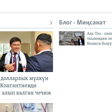
Блог - Миңсанат
Ала-Тоо – онл
таалимдин эл
бешиги болуу
н долларлык мүлкүн
. Конгантиевди
н алып калган чечим