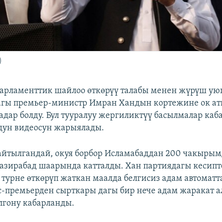
)
арламенттик шайлоо өткөрүү талабы менен жүрүш у
агы премьер-министр Имран Хандын кортежине ок ат
адар болду. Бул тууралуу жергиликтүү басылмалар каба
дун видеосун жарыялады.
йтылгандай, окуя борбор Исламабаддан 200 чакырым
азирабад шаарында катталды. Хан партиядагы кесип
 турне өткөрүп жаткан маалда белгисиз адам автоматт
с-премьерден сырткары дагы бир нече адам жаракат а
лгону кабарланды.