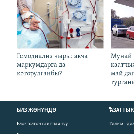
Гемодиализ чыры: акча
Мунай 
маркумдарга да
каатчы
которулганбы?
май да
турган
БИЗ ЖӨНҮНДӨ
"АЗАТТЫ
Блоктолгон сайтты ачуу
Тилим - ди