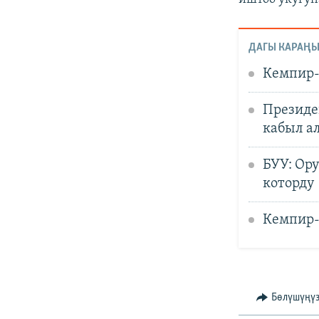
ДАГЫ КАРАҢЫ
Кемпир-
Президе
кабыл а
БУУ: Ор
которду
Кемпир-
Бөлүшүңү