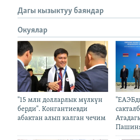
Дагы кызыктуу баяндар
Окуялар
"15 млн долларлык мүлкүн
"ЕАЭБд
берди". Конгантиевди
сакталб
абактан алып калган чечим
Атадаг
Пашин