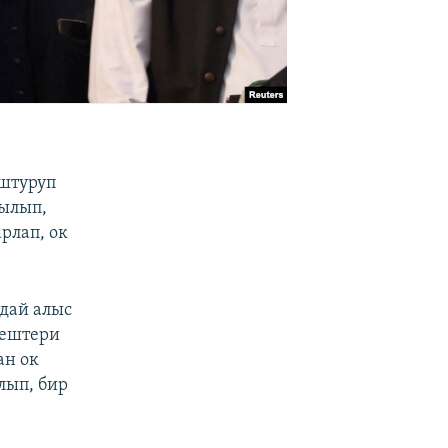
юштуруп
ылып,
рлап, ок
дай алыс
тештери
ан ок
лып, бир