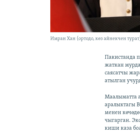
Имран Хан (ортодо, көз айнекчен турат
Пакистанда п
жаткан мурд
саясатчы жар
атылган учур
Маалыматта а
аралыктагы В
менен көчөдө
чыгарган. Эк
киши каза бо