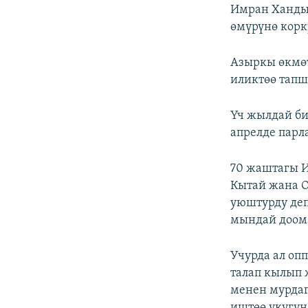
Имран Хандын
өмүрүнө корк
Азыркы өкмөт
иликтөө тапш
Үч жылдай би
апрелде парл
70 жаштагы И
Кытай жана 
уюштурду деп
мындай доома
Учурда ал оп
талап кылып 
менен мурда
иштөө укугун