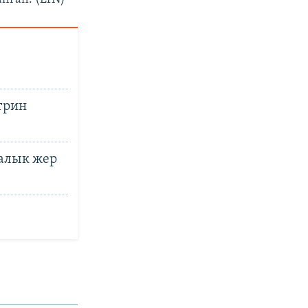
трин
налык жер