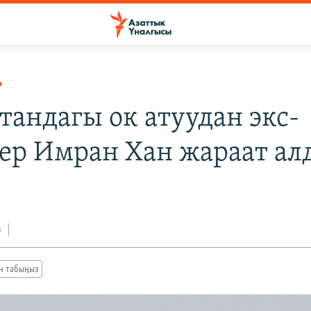
Р
тандагы ок атуудан экс-
ер Имран Хан жараат ал
з
ан табыңыз