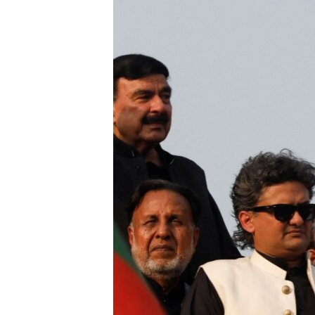
ЭЖЕ-СИҢДИЛЕР
АЗАТТЫК+
ЫҢГАЙСЫЗ СУРООЛОР