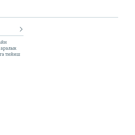
айн
 аралык
га тийиш