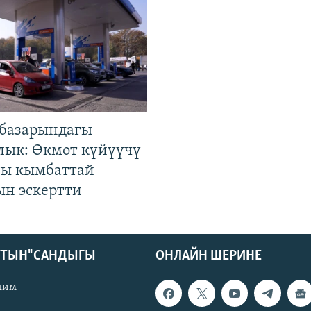
базарындагы
лык: Өкмөт күйүүчү
гы кымбаттай
ын эскертти
КТЫН" САНДЫГЫ
ОНЛАЙН ШЕРИНЕ
лим