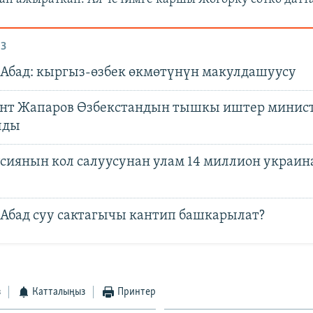
З
Абад: кыргыз-өзбек өкмөтүнүн макулдашуусу
нт Жапаров Өзбекстандын тышкы иштер минис
лды
усиянын кол салуусунан улам 14 миллион украи
Абад суу сактагычы кантип башкарылат?
з
Катталыңыз
Принтер