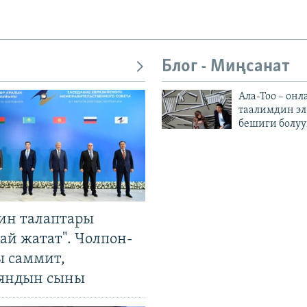
Блог - Миңсанат
Ала-Тоо – онл
таалимдин эл
бешиги болуу
ин талаптары
ай жатат". Чолпон-
ы саммит,
яндын сыны