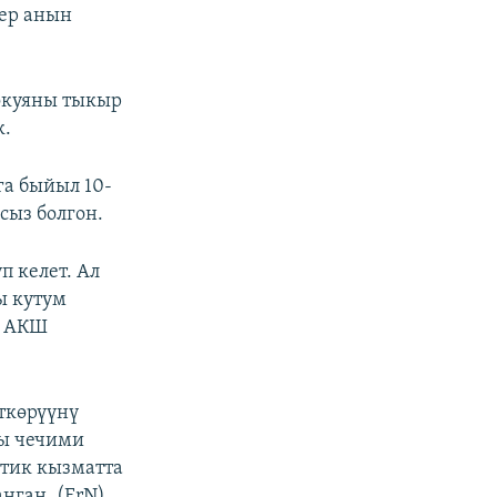
лер анын
окуяны тыкыр
к.
а быйыл 10-
сыз болгон.
 келет. Ал
ы кутум
. АКШ
ткөрүүнү
гы чечими
тик кызматта
нган. (ErN)