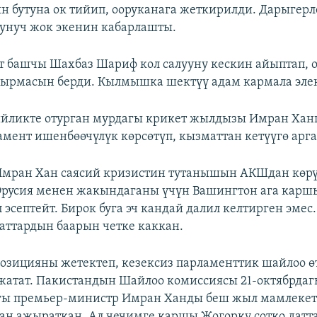
 бутуна ок тийип, ооруканага жеткирилди. Дарыгер
унуч жок экенин кабарлашты.
 башчы Шахбаз Шариф кол салууну кескин айыптап, 
ырмасын берди. Кылмышка шектүү адам кармала эле
йликте отурган мурдагы крикет жылдызы Имран Ханг
амент ишенбөөчүлүк көрсөтүп, кызматтан кетүүгө арга
мран Хан саясий кризистин тутанышын АКШдан көрүп
Орусия менен жакындаганы үчүн Вашингтон ага карш
 эсептейт. Бирок буга эч кандай далил келтирген эмес
ттардын баарын четке каккан.
позицияны жетектеп, кезексиз парламенттик шайлоо ө
жатат. Пакистандын Шайлоо комиссиясы 21-октябрда
гы премьер-министр Имран Ханды беш жыл мамлекет
ан ажыраткан. Ал чечимге каршы Жогорку сотко датта