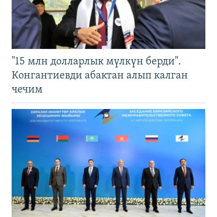
"15 млн долларлык мүлкүн берди".
Конгантиевди абактан алып калган
чечим