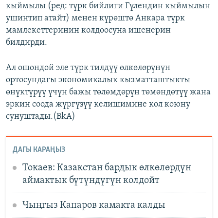
кыймылы (ред: түрк бийлиги Гүлендин кыймылын
ушинтип атайт) менен күрөштө Анкара түрк
мамлекеттеринин колдоосуна ишенерин
билдирди.
Ал ошондой эле түрк тилдүү өлкөлөрүнүн
ортосундагы экономикалык кызматташтыкты
өнүктүрүү үчүн бажы төлөмдөрүн төмөндөтүү жана
эркин соода жүргүзүү келишимине кол коюну
сунуштады.(BkA)
ДАГЫ КАРАҢЫЗ
Токаев: Казакстан бардык өлкөлөрдүн
аймактык бүтүндүгүн колдойт
Чыңгыз Капаров камакта калды