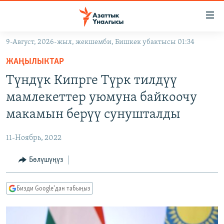
Линктер
Мазмунга
өтүңүз
9-Август, 2026-жыл, жекшемби, Бишкек убактысы 01:34
Навигацияга
ЖАҢЫЛЫКТАР
өтүңүз
ЖАҢЫЛЫКТАР
КЫРГЫЗСТАН
Издөөгө
Түндүк Кипрге Түрк тилдүү
салыңыз
ДҮЙНӨ
КЫРГЫЗСТАН
мамлекеттер уюмуна байкоочу
УКРАИНА
САЯСАТ
ДҮЙНӨ
макамын берүү сунушталды
АТАЙЫН ИЛИКТӨӨ
ЭКОНОМИКА
БОРБОР АЗИЯ
11-Ноябрь, 2022
ТВ ПРОГРАММАЛАР
МАДАНИЯТ
Бөлүшүңүз
ПОДКАСТ
БҮГҮН АЗАТТЫКТА
ӨЗГӨЧӨ ПИКИР
ЭКСПЕРТТЕР ТАЛДАЙТ
Бизди Google'дан табыңыз
БИЗ ЖАНА ДҮЙНӨ
Русский
ДАНИСТЕ