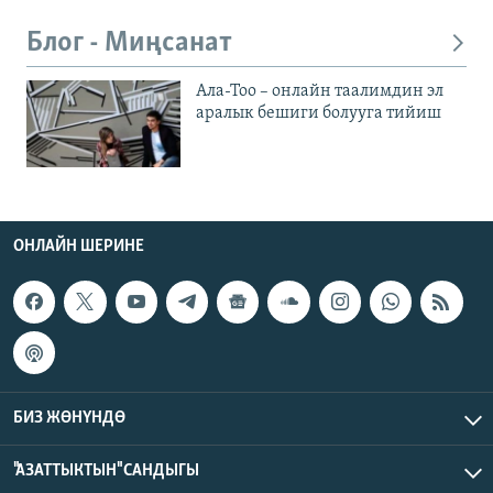
Блог - Миңсанат
Ала-Тоо – онлайн таалимдин эл
аралык бешиги болууга тийиш
ОНЛАЙН ШЕРИНЕ
БИЗ ЖӨНҮНДӨ
"АЗАТТЫКТЫН" САНДЫГЫ