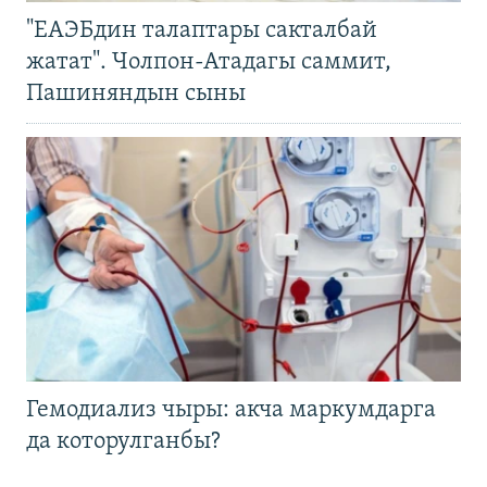
"ЕАЭБдин талаптары сакталбай
жатат". Чолпон-Атадагы саммит,
Пашиняндын сыны
Гемодиализ чыры: акча маркумдарга
да которулганбы?