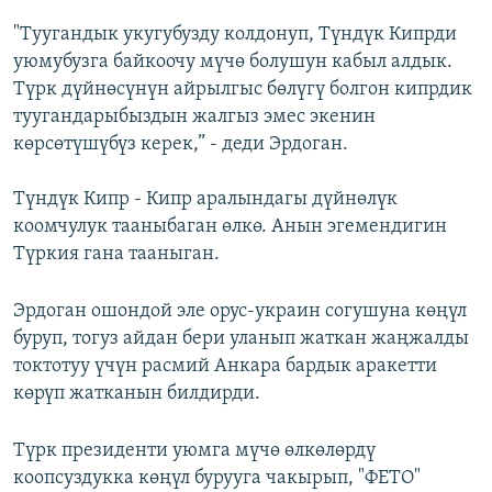
"Туугандык укугубузду колдонуп, Түндүк Кипрди
уюмубузга байкоочу мүчө болушун кабыл алдык.
Түрк дүйнөсүнүн айрылгыс бөлүгү болгон кипрдик
туугандарыбыздын жалгыз эмес экенин
көрсөтүшүбүз керек,” - деди Эрдоган.
Түндүк Кипр - Кипр аралындагы дүйнөлүк
коомчулук тааныбаган өлкө. Анын эгемендигин
Түркия гана тааныган.
Эрдоган ошондой эле орус-украин согушуна көңүл
буруп, тогуз айдан бери уланып жаткан жаңжалды
токтотуу үчүн расмий Анкара бардык аракетти
көрүп жатканын билдирди.
Түрк президенти уюмга мүчө өлкөлөрдү
коопсуздукка көңүл бурууга чакырып, "ФЕТО"