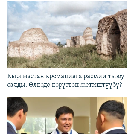
Кыргызстан кремацияга расмий тыюу
салды. Өлкөдө көрүстөн жетиштүүбү?