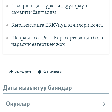
Самаркандда түрк тилдүүлөрдүн
саммити башталды
Кыргызстанга ЕККУнун элчилери келет
Шаардык сот Рита Карасартованын бөгөт
чарасын өзгөрткөн жок
Бөлүшүңүз
Катталыңыз
Дагы кызыктуу баяндар
Окуялар