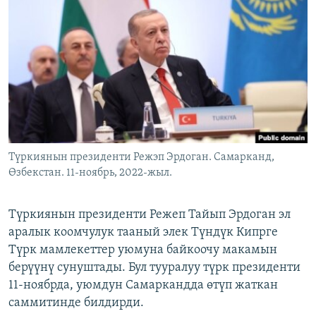
ОНЛАЙН ШЕРИНЕ
ЭЖЕ-СИҢДИЛЕР
АЗАТТЫК+
ЫҢГАЙСЫЗ СУРООЛОР
ЭЕ/АРнун бардык сайттары
Түркиянын президенти Режэп Эрдоган. Самарканд,
Өзбекстан. 11-ноябрь, 2022-жыл.
Түркиянын президенти Режеп Тайып Эрдоган эл
аралык коомчулук тааный элек Түндүк Кипрге
Түрк мамлекеттер уюмуна байкоочу макамын
берүүнү сунуштады. Бул тууралуу түрк президенти
11-ноябрда, уюмдун Самаркандда өтүп жаткан
саммитинде билдирди.