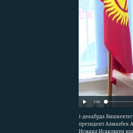
ЭЖЕ-СИҢДИЛЕР
АЗАТТЫК+
ЫҢГАЙСЫЗ СУРООЛОР
0:00
1-декабрда Бишкекте
президент Алмазбек А
Исмаил Исаковдун иш