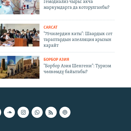
Гемодиализ чыры: акча
маркумдарга да которулганбы?
САЯСАТ
"75чилердин каты": Шаардык сот
тараптардын апелляция арызын
карайт
БОРБОР АЗИЯ
"Борбор Азия Шенгени": Туризм
чөлкөмдү байытабы?