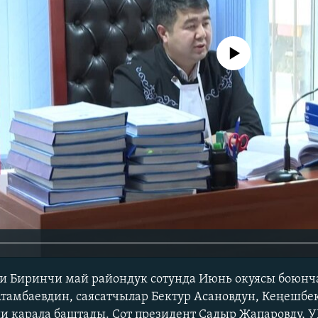
No media source currently avail
ги Биринчи май райондук сотунда Июнь окуясы боюнч
тамбаевдин, саясатчылар Бектур Асановдун, Кеңешбе
и карала баштады. Сот президент Садыр Жапаровду,