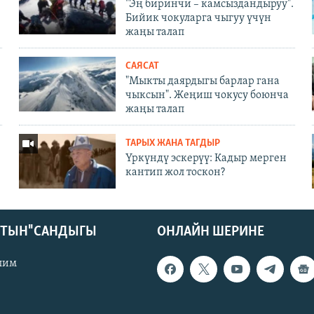
"Эң биринчи – камсыздандыруу".
Бийик чокуларга чыгуу үчүн
жаңы талап
САЯСАТ
"Мыкты даярдыгы барлар гана
чыксын". Жеңиш чокусу боюнча
жаңы талап
ТАРЫХ ЖАНА ТАГДЫР
Үркүндү эскерүү: Кадыр мерген
кантип жол тоскон?
КТЫН" САНДЫГЫ
ОНЛАЙН ШЕРИНЕ
лим