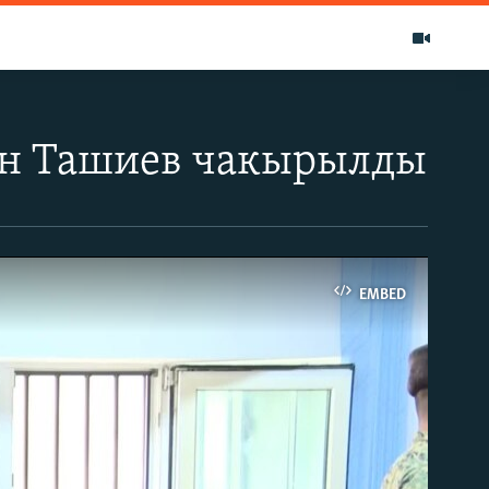
ен Ташиев чакырылды
EMBED