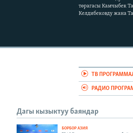
төрагасы Камчыбек Т
Келдибековду жана Т
ТВ ПРОГРАММА
РАДИО ПРОГРА
Дагы кызыктуу баяндар
БОРБОР АЗИЯ