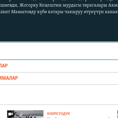
ашиевди, Жогорку Кеңештин мурдагы төрагалары Акм
алант Мамытовду күбө катары чакыруу өтүнүчүн кана
Auto
240p
360p
720p
1080p
ЛАР
ММАЛАР
КООПСУЗДУК