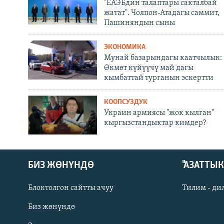
"ЕАЭБдин талаптары сакталбай
жатат". Чолпон-Атадагы саммит,
Пашиняндын сыны
ЭКОНОМИКА
Мунай базарындагы каатчылык:
Өкмөт күйүүчү май дагы
кымбаттай турганын эскертти
КООПСУЗДУК
Украин армиясы "жок кылган"
кыргызстандыктар кимдер?
БИЗ ЖӨНҮНДӨ
"АЗАТТЫ
Блоктолгон сайтты ачуу
Тилим - ди
Биз жөнүндө
Русский