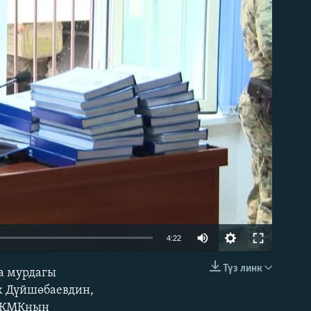
able
Auto
4:22
240p
Түз линк
а мурдагы
EMBED
360p
к Дүйшөбаевдин,
 УКМКнын
480p