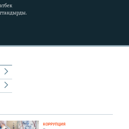
атбек
720p
аттандырды.
1080p
480p
КОРРУПЦИЯ