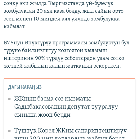
соңку эки жылда Кыргызстанда үй-бүлөлүк
зомбулуктан 20 аял каза болду, жыл сайын орто
эсеп менен 10 миңдей аял үйүндө зомбулукка
кабылат.
БУУнун Өнүктүрүү программасы зомбулуктун бул
түрүнө байланыштуу козголгон кылмыш
иштеринин 90% түрдүү себептерден улам сотко
жетпей жабылып калып жатканын эскерткен.
ДАГЫ КАРАҢЫЗ
ЖКнын басма сөз кызматы
Садыбакасованын депутат тууралуу
сынына жооп берди
Түштүк Корея ЖКны санариптештирүү
үчүн 200 миң долларлык жабдуу берет