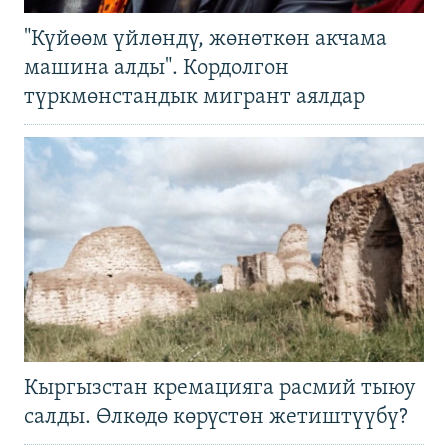
"Күйөөм үйлөндү, жөнөткөн акчама
машина алды". Кордолгон
түркмөнстандык мигрант аялдар
Кыргызстан кремацияга расмий тыюу
салды. Өлкөдө көрүстөн жетиштүүбү?