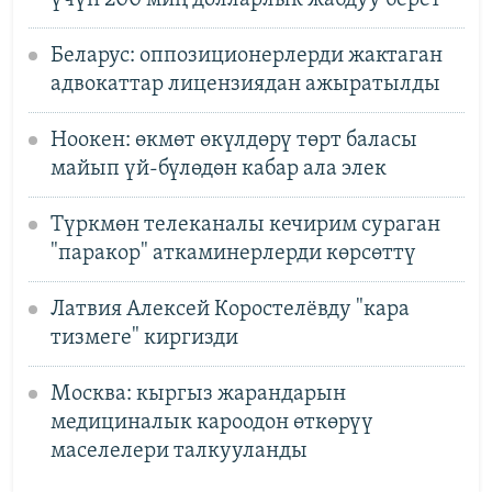
Беларус: оппозиционерлерди жактаган
адвокаттар лицензиядан ажыратылды
Ноокен: өкмөт өкүлдөрү төрт баласы
майып үй-бүлөдөн кабар ала элек
Түркмөн телеканалы кечирим сураган
"паракор" аткаминерлерди көрсөттү
Латвия Алексей Коростелёвду "кара
тизмеге" киргизди
Москва: кыргыз жарандарын
медициналык кароодон өткөрүү
маселелери талкууланды