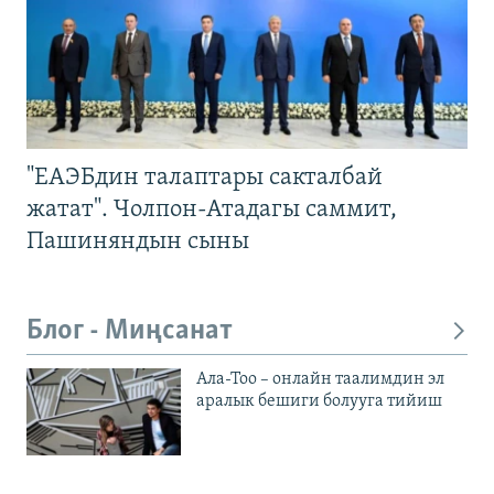
"ЕАЭБдин талаптары сакталбай
жатат". Чолпон-Атадагы саммит,
Пашиняндын сыны
Блог - Миңсанат
Ала-Тоо – онлайн таалимдин эл
аралык бешиги болууга тийиш