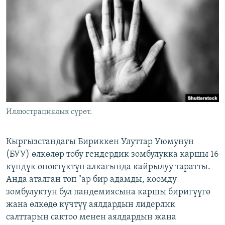
ОНЛАЙН ШЕРИНЕ
ЭЖЕ-СИҢДИЛЕР
АЗАТТЫК+
ЫҢГАЙСЫЗ СУРООЛОР
ЭЕ/АРнун бардык сайттары
Иллюстрациялык сүрөт.
Кыргызстандагы Бириккен Улуттар Уюмунун
(БУУ) өлкөлөр тобу гендердик зомбулукка каршы 16
күндүк өнөктүктүн алкагында кайрылуу таратты.
Анда аталган топ "ар бир адамды, коомду
зомбулуктун бул пандемиясына каршы биригүүгө
жана өлкөдө күчтүү аялдардын лидерлик
салттарын сактоо менен аялдардын жана