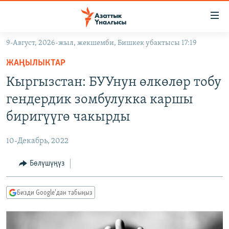
Линктер
Мазмунга
өтүңүз
9-Август, 2026-жыл, жекшемби, Бишкек убактысы 17:19
Навигацияга
ЖАҢЫЛЫКТАР
өтүңүз
ЖАҢЫЛЫКТАР
КЫРГЫЗСТАН
Издөөгө
Кыргызстан: БУУнун өлкөлөр тобу
салыңыз
ДҮЙНӨ
КЫРГЫЗСТАН
гендердик зомбулукка каршы
УКРАИНА
САЯСАТ
ДҮЙНӨ
биригүүгө чакырды
АТАЙЫН ИЛИКТӨӨ
ЭКОНОМИКА
БОРБОР АЗИЯ
10-Декабрь, 2022
ТВ ПРОГРАММАЛАР
МАДАНИЯТ
Бөлүшүңүз
ПОДКАСТ
БҮГҮН АЗАТТЫКТА
ӨЗГӨЧӨ ПИКИР
ЭКСПЕРТТЕР ТАЛДАЙТ
Бизди Google'дан табыңыз
БИЗ ЖАНА ДҮЙНӨ
Русский
ДАНИСТЕ