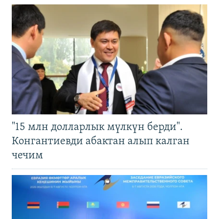
"15 млн долларлык мүлкүн берди".
Конгантиевди абактан алып калган
чечим