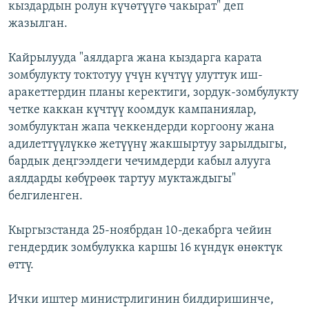
кыздардын ролун күчөтүүгө чакырат" деп
жазылган.
Кайрылууда "аялдарга жана кыздарга карата
зомбулукту токтотуу үчүн күчтүү улуттук иш-
аракеттердин планы керектиги, зордук-зомбулукту
четке каккан күчтүү коомдук кампаниялар,
зомбулуктан жапа чеккендерди коргоону жана
адилеттүүлүккө жетүүнү жакшыртуу зарылдыгы,
бардык деңгээлдеги чечимдерди кабыл алууга
аялдарды көбүрөөк тартуу муктаждыгы"
белгиленген.
Кыргызстанда 25-ноябрдан 10-декабрга чейин
гендердик зомбулукка каршы 16 күндүк өнөктүк
өттү.
Ички иштер министрлигинин билдиришинче,