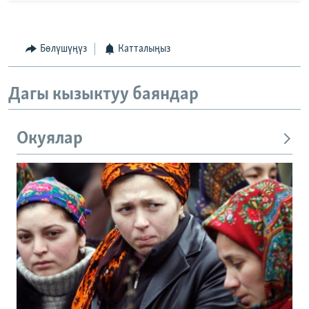
Бөлүшүңүз
Катталыңыз
Дагы кызыктуу баяндар
Окуялар