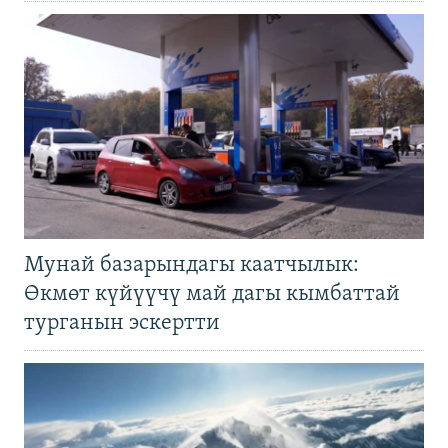
Мунай базарындагы каатчылык:
Өкмөт күйүүчү май дагы кымбаттай
турганын эскертти