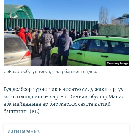
GoBus автобусун тосуп, өткөрбөй койгондор.
Бул долбоор туристтик инфратүзүмдү жакшыртуу
максатында ишке кирген. Кичиавтобустар Манас
аба майданына ар бир жарым саатта каттай
баштаган. (КЕ)
ДАГЫ КАРАҢЫЗ