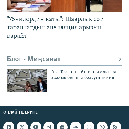
"75чилердин каты": Шаардык сот
тараптардын апелляция арызын
карайт
Блог - Миңсанат
Ала-Тоо – онлайн таалимдин эл
аралык бешиги болууга тийиш
ОНЛАЙН ШЕРИНЕ