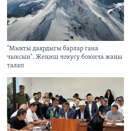
"Мыкты даярдыгы барлар гана
чыксын". Жеңиш чокусу боюнча жаңы
талап