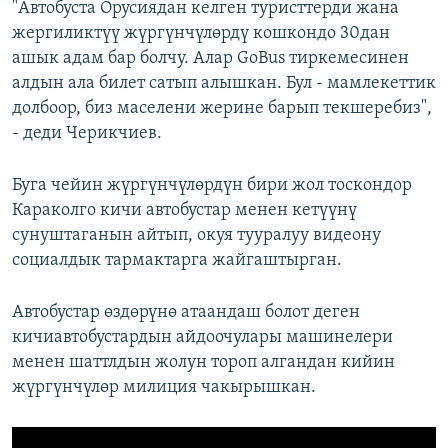
"Автобуста Орусиядан келген туристтерди жана
жергиликтүү жүргүнчүлөрдү кошкондо 30дан
ашык адам бар болчу. Алар GoBus тиркемесинен
алдын ала билет сатып алышкан. Бул - мамлекеттик
долбоор, биз маселени жерине барып текшеребиз",
- деди Черикчиев.
Буга чейин жүргүнчүлөрдүн бири жол тоскондор
Караколго кичи автобустар менен кетүүнү
сунуштаганын айтып, окуя тууралуу видеону
социалдык тармактарга жайгаштырган.
Автобустар өздөрүнө атаандаш болот деген
кичиавтобустардын айдоочулары машинелери
менен шаттлдын жолун тороп алгандан кийин
жүргүнчүлөр милиция чакырышкан.