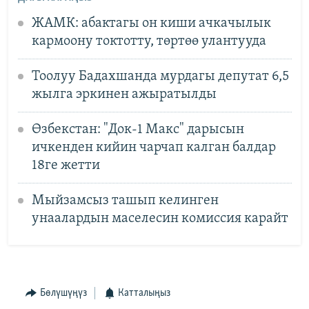
ЖАМК: абактагы он киши ачкачылык
кармоону токтотту, төртөө улантууда
Тоолуу Бадахшанда мурдагы депутат 6,5
жылга эркинен ажыратылды
Өзбекстан: "Док-1 Макс" дарысын
ичкенден кийин чарчап калган балдар
18ге жетти
Мыйзамсыз ташып келинген
унаалардын маселесин комиссия карайт
Бөлүшүңүз
Катталыңыз