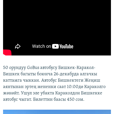
50 орундуу GoBus автобусу Бишкек-Каракол-
Бишкек багыты боюнча 26-декабрда алгачкы
каттамга чыккан. Автобус Бишкектеги Жеңиш
аянтынан эртең мененки саат 10:00дө Караколго
жөнөйт. Ушул эле убакта Караколдон Бишкекке
автобус чыгат. Билеттин баасы 450 сом.