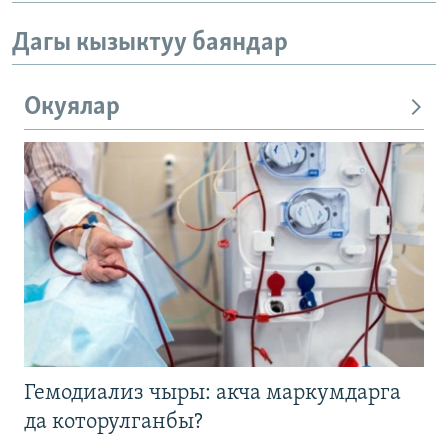
Дагы кызыктуу баяндар
Окуялар
Гемодиализ чыры: акча маркумдарга
да которулганбы?