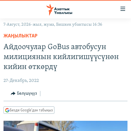
Линктер
Мазмунга
өтүңүз
7-Август, 2026-жыл, жума, Бишкек убактысы 16:36
Навигацияга
ЖАҢЫЛЫКТАР
өтүңүз
ЖАҢЫЛЫКТАР
КЫРГЫЗСТАН
Издөөгө
Айдоочулар GoBus автобусун
салыңыз
ДҮЙНӨ
КЫРГЫЗСТАН
милициянын кийлигишүүсүнөн
УКРАИНА
САЯСАТ
ДҮЙНӨ
кийин өткөрдү
АТАЙЫН ИЛИКТӨӨ
ЭКОНОМИКА
БОРБОР АЗИЯ
27-Декабрь, 2022
ТВ ПРОГРАММАЛАР
МАДАНИЯТ
Бөлүшүңүз
ПОДКАСТ
БҮГҮН АЗАТТЫКТА
ӨЗГӨЧӨ ПИКИР
ЭКСПЕРТТЕР ТАЛДАЙТ
Бизди Google'дан табыңыз
БИЗ ЖАНА ДҮЙНӨ
Русский
ДАНИСТЕ