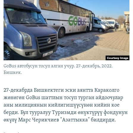
ОНЛАЙН ШЕРИНЕ
ЭЖЕ-СИҢДИЛЕР
АЗАТТЫК+
ЫҢГАЙСЫЗ СУРООЛОР
ЭЕ/АРнун бардык сайттары
GoBus автобусун тосуп алган учур. 27-декабрь, 2022.
Бишкек.
27-декабрда Бишкектеги эски аянтта Караколго
жөнөгөн GoBus шаттлын тосуп турган айдоочулар
аны милициянын кийлигишүүсүнөн кийин кое
берди. Бул тууралуу Туризмди өнүктүрүү фондунун
өкүлү Марс Черикчиев "Азаттыкка" билдирди.