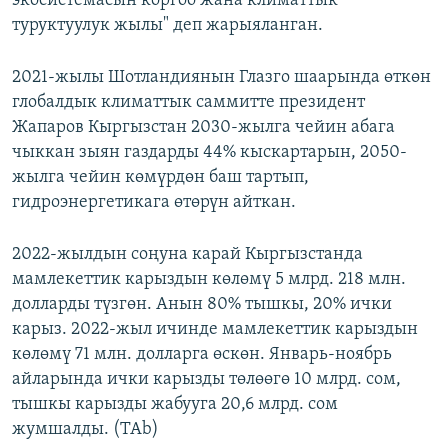
экосистемасын коргоо жана климаттык
туруктуулук жылы" деп жарыяланган.
2021-жылы Шотландиянын Глазго шаарында өткөн
глобалдык климаттык саммитте президент
Жапаров Кыргызстан 2030-жылга чейин абага
чыккан зыян газдарды 44% кыскартарын, 2050-
жылга чейин көмүрдөн баш тартып,
гидроэнергетикага өтөрүн айткан.
2022-жылдын соңуна карай Кыргызстанда
мамлекеттик карыздын көлөмү 5 млрд. 218 млн.
долларды түзгөн. Анын 80% тышкы, 20% ички
карыз. 2022-жыл ичинде мамлекеттик карыздын
көлөмү 71 млн. долларга өскөн. Январь-ноябрь
айларында ички карызды төлөөгө 10 млрд. сом,
тышкы карызды жабууга 20,6 млрд. сом
жумшалды. (TAb)