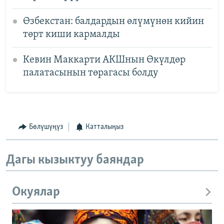
Өзбекстан: балдардын өлүмүнөн кийин
төрт киши кармалды
Кевин Маккарти АКШнын Өкүлдөр
палатасынын төрагасы болду
Бөлүшүңүз
Катталыңыз
Дагы кызыктуу баяндар
Окуялар