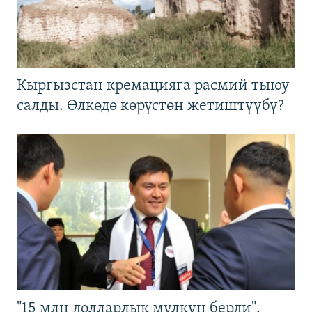
Кыргызстан кремацияга расмий тыюу
салды. Өлкөдө көрүстөн жетиштүүбү?
"15 млн долларлык мүлкүн берди".