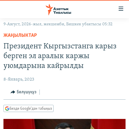
Линктер
Мазмунга
өтүңүз
9-Август, 2026-жыл, жекшемби, Бишкек убактысы 05:32
Навигацияга
ЖАҢЫЛЫКТАР
өтүңүз
ЖАҢЫЛЫКТАР
КЫРГЫЗСТАН
Издөөгө
Президент Кыргызстанга карыз
салыңыз
ДҮЙНӨ
КЫРГЫЗСТАН
берген эл аралык каржы
УКРАИНА
САЯСАТ
ДҮЙНӨ
уюмдарына кайрылды
АТАЙЫН ИЛИКТӨӨ
ЭКОНОМИКА
БОРБОР АЗИЯ
8-Январь, 2023
ТВ ПРОГРАММАЛАР
МАДАНИЯТ
Бөлүшүңүз
ПОДКАСТ
БҮГҮН АЗАТТЫКТА
ӨЗГӨЧӨ ПИКИР
ЭКСПЕРТТЕР ТАЛДАЙТ
Бизди Google'дан табыңыз
БИЗ ЖАНА ДҮЙНӨ
Русский
ДАНИСТЕ