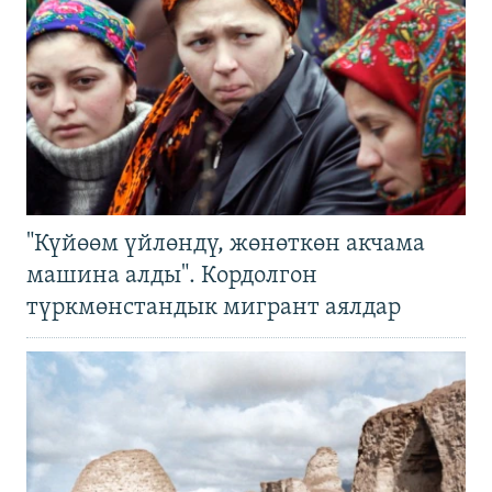
"Күйөөм үйлөндү, жөнөткөн акчама
машина алды". Кордолгон
түркмөнстандык мигрант аялдар