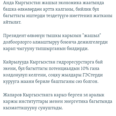
Анда Кыргызстан жашыл экономика жаатында
башка өлкөлөрдөн артта калганы, бийлик бул
багыттагы иштерди тездетүүгө ниеттенип жатканы
айтылат.
Президент өлкөнүн тышкы карызын "жашыл"
долбоорлорго алмаштыруу боюнча демилгелерди
карап чыгууну тапшырганын билдирди.
Кайрылууда Кыргызстан гидроресурстарга бай
экени, бул багыттагы потенциалдын 10% гана
колдонулуп келгени, соңку жылдары ГЭСтерди
курууга маани бериле баштаганы сөз болгон.
Жапаров Кыргызстанга карыз берген эл аралык
каржы институттары менен энергетика багытында
кызматташууну сунуштады.