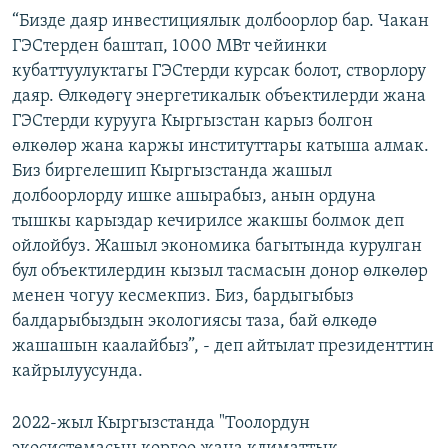
“Бизде даяр инвестициялык долбоорлор бар. Чакан
ГЭСтерден баштап, 1000 МВт чейинки
кубаттуулуктагы ГЭСтерди курсак болот, створлору
даяр. Өлкөдөгү энергетикалык объектилерди жана
ГЭСтерди курууга Кыргызстан карыз болгон
өлкөлөр жана каржы институттары катыша алмак.
Биз биргелешип Кыргызстанда жашыл
долбоорлорду ишке ашырабыз, анын ордуна
тышкы карыздар кечирилсе жакшы болмок деп
ойлойбуз. Жашыл экономика багытында курулган
бул объектилердин кызыл тасмасын донор өлкөлөр
менен чогуу кесмекпиз. Биз, бардыгыбыз
балдарыбыздын экологиясы таза, бай өлкөдө
жашашын каалайбыз”, - деп айтылат президенттин
кайрылуусунда.
2022-жыл Кыргызстанда "Тоолордун