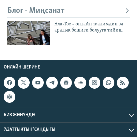
Блог - Миңсанат
Ала-Тоо – онлайн таалимдин эл
аралык бешиги болууга тийиш
ОНЛАЙН ШЕРИНЕ
БИЗ ЖӨНҮНДӨ
"АЗАТТЫКТЫН" САНДЫГЫ