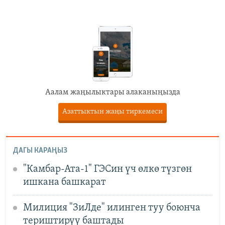
Аалам жаңылыктары алаканыңызда
Азаттыктын жаңы тиркемеси
ДАГЫ КАРАҢЫЗ
"Камбар-Ата-1" ГЭСин үч өлкө түзгөн
ишкана башкарат
Милиция "ЗиЛде" илинген туу боюнча
териштирүү баштады