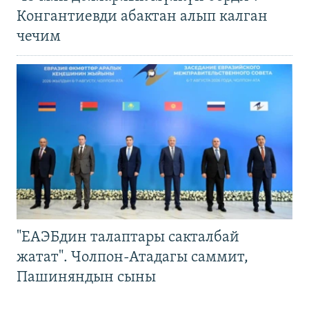
Конгантиевди абактан алып калган
чечим
"ЕАЭБдин талаптары сакталбай
жатат". Чолпон-Атадагы саммит,
Пашиняндын сыны