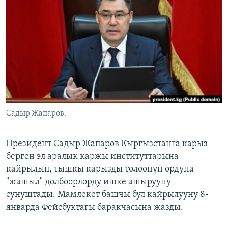
ОНЛАЙН ШЕРИНЕ
ЭЖЕ-СИҢДИЛЕР
АЗАТТЫК+
ЫҢГАЙСЫЗ СУРООЛОР
ЭЕ/АРнун бардык сайттары
Садыр Жапаров.
Президент Садыр Жапаров Кыргызстанга карыз
берген эл аралык каржы институттарына
кайрылып, тышкы карызды төлөөнүн ордуна
"жашыл" долбоорлорду ишке ашырууну
сунуштады. Мамлекет башчы бул кайрылууну 8-
январда Фейсбуктагы баракчасына жазды.