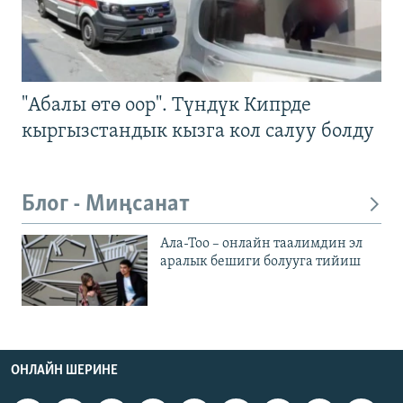
"Абалы өтө оор". Түндүк Кипрде
кыргызстандык кызга кол салуу болду
Блог - Миңсанат
Ала-Тоо – онлайн таалимдин эл
аралык бешиги болууга тийиш
ОНЛАЙН ШЕРИНЕ