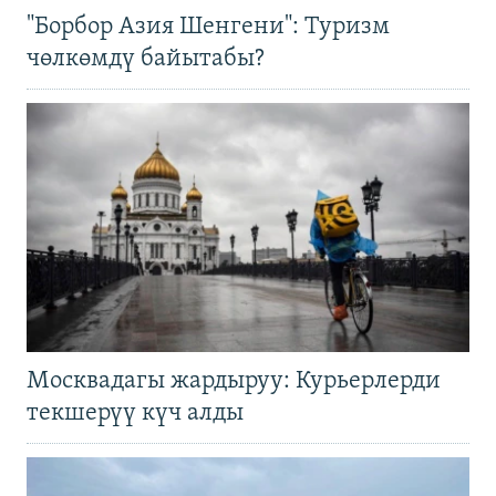
"Борбор Азия Шенгени": Туризм
чөлкөмдү байытабы?
Москвадагы жардыруу: Курьерлерди
текшерүү күч алды