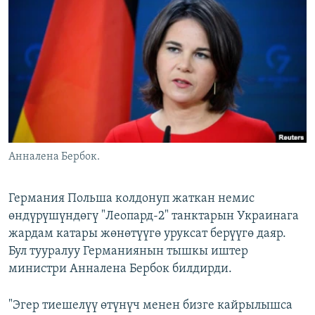
ОНЛАЙН ШЕРИНЕ
ЭЖЕ-СИҢДИЛЕР
АЗАТТЫК+
ЫҢГАЙСЫЗ СУРООЛОР
ЭЕ/АРнун бардык сайттары
Анналена Бербок.
Германия Польша колдонуп жаткан немис
өндүрүшүндөгү "Леопард-2" танктарын Украинага
жардам катары жөнөтүүгө уруксат берүүгө даяр.
Бул тууралуу Германиянын тышкы иштер
министри Анналена Бербок билдирди.
"Эгер тиешелүү өтүнүч менен бизге кайрылышса