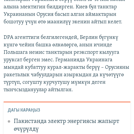
алына электигин билдирген. Киев бул танктар
Украинанын Орусия басып алган аймактарын
бошотуу үчүн өтө маанилүү экенин айтып келет.
DPA агенттиги белгилегендей, Берлин бүгүнкү
күнгө чейин башка өлкөлөргө, анын ичинде
Польшага немис танктарын реэкспорт кылууга
уруксат берген эмес. Германияда Украинага
мындай кубаттуу курал-жаракты берүү – Орусияны
ракеталык чабуулдарын азыркыдан да күчөтүүгө
түртүп, согушту курчутушу мүмкүн деген
тынчсыздануулар айтылган.
ДАГЫ КАРАҢЫЗ
Пакистанда электр энергиясы жапырт
өчүрүлдү