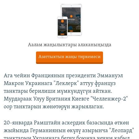
Аалам жаңылыктары алаканыңызда
Азаттыктын жаңы тиркемеси
Ага чейин Франциянын президенти Эммануэл
Макрон Украинага "Леклерк" аттуу француз
танктары берилиши мүмкүндүгүн айткан.
Мурдараак Улуу Британия Киевге "Челленжер-2"
оор танктарын жөнөтөрүн жарыялаган.
20-январда Рамштайн аскердик базасында өткөн
жыйында Германиянын өкүлү азырынча "Леопард"
танктарын Украинага берүү боюнча чечим кабыл