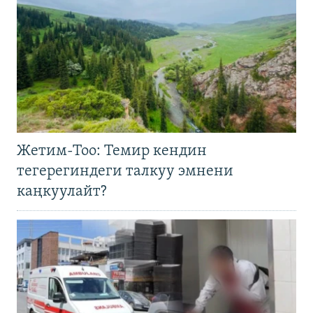
Жетим-Тоо: Темир кендин
тегерегиндеги талкуу эмнени
каңкуулайт?