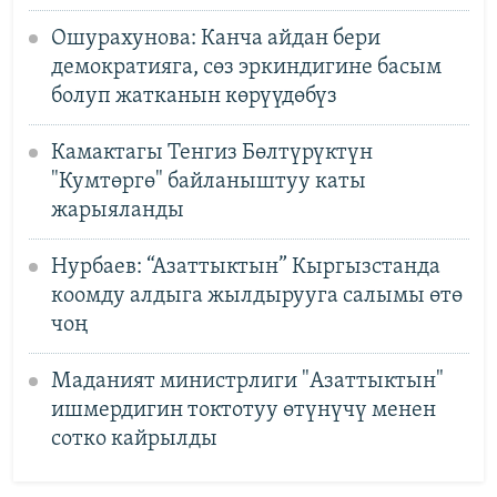
Ошурахунова: Канча айдан бери
демократияга, сөз эркиндигине басым
болуп жатканын көрүүдөбүз
Камактагы Тенгиз Бөлтүрүктүн
"Кумтөргө" байланыштуу каты
жарыяланды
Нурбаев: “Азаттыктын” Кыргызстанда
коомду алдыга жылдырууга салымы өтө
чоң
Маданият министрлиги "Азаттыктын"
ишмердигин токтотуу өтүнүчү менен
сотко кайрылды