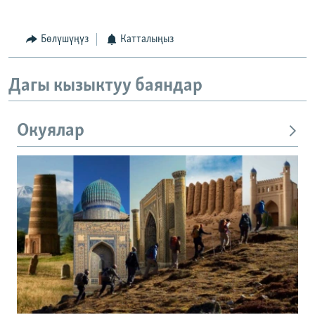
Бөлүшүңүз
Катталыңыз
Дагы кызыктуу баяндар
Окуялар