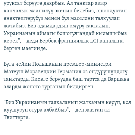
уруксат берүүгө даярбыз. Ал танктар азыр
канчалык маанилүү экенин билебиз, ошондуктан
өнөктөштөрүбүз менен бул маселени талкуулап
жатабыз. Биз адамдардын өмүрү сакталып,
Украинанын аймагы бошотулгандай кылышыбыз
керек", – деди Бербок франциялык LCI каналына
берген маегинде.
Буга чейин Польшанын премьер-министри
Матеуш Моравецкий Германия өз өндүрүшүндөгү
танктарды Киевге берүүдөн баш тартса да Варшава
аларды жөнөтө турганын билдирген.
"Биз Украинанын талкаланып жатканын көрүп, кол
куушуруп отура албайбыз", – деп жазган ал
Твиттерге.