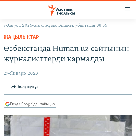
Линктер
Мазмунга
өтүңүз
7-Август, 2026-жыл, жума, Бишкек убактысы 08:36
Навигацияга
ЖАҢЫЛЫКТАР
өтүңүз
ЖАҢЫЛЫКТАР
КЫРГЫЗСТАН
Издөөгө
Өзбекстанда Human.uz сайтынын
салыңыз
ДҮЙНӨ
КЫРГЫЗСТАН
журналисттерди кармалды
УКРАИНА
САЯСАТ
ДҮЙНӨ
27-Январь, 2023
АТАЙЫН ИЛИКТӨӨ
ЭКОНОМИКА
БОРБОР АЗИЯ
ТВ ПРОГРАММАЛАР
Бөлүшүңүз
МАДАНИЯТ
ПОДКАСТ
БҮГҮН АЗАТТЫКТА
Бизди Google'дан табыңыз
ӨЗГӨЧӨ ПИКИР
ЭКСПЕРТТЕР ТАЛДАЙТ
БИЗ ЖАНА ДҮЙНӨ
Русский
ДАНИСТЕ