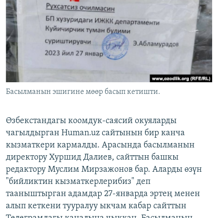
ОНЛАЙН ШЕРИНЕ
ЭЖЕ-СИҢДИЛЕР
АЗАТТЫК+
ЫҢГАЙСЫЗ СУРООЛОР
ЭЕ/АРнун бардык сайттары
Басылманын эшигине мөөр басып кетишти.
Өзбекстандагы коомдук-саясий окуяларды
чагылдырган Human.uz сайтынын бир канча
кызматкери кармалды. Арасында басылманын
директору Хуршид Далиев, сайттын башкы
редактору Муслим Мирзажонов бар. Аларды өзүн
"бийликтин кызматкерлерибиз" деп
тааныштырган адамдар 27-январда эртең менен
алып кеткени тууралуу ыкчам кабар сайттын