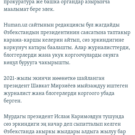
прокуратура же башка органдар азырынча
маалымат бере элек.
Human.uz сайтынын редакциясы бул жагдайды
Өзбекстандын президентинин саясатына таптакыр
карама-каршы келерин айтып, сөз эркиндигине
коркунуч катары баалашты. Алар журналисттерди,
блоггерлерди жана укук коргоочуларды окуяга
көңүл бурууга чакырышты.
2021-жылы экинчи мөөнөткө шайланган
президент Шавкат Мирзиёев мыйзамдуу иштеген
журналист жана блогерлерди коргоого убада
берген.
Мурдагы президент Ислам Каримовдун тушунда
сөз эркиндиги эң начар деп сыпатталып келген
Өзбекстанда акыркы жылдары алдыга жылуу бар