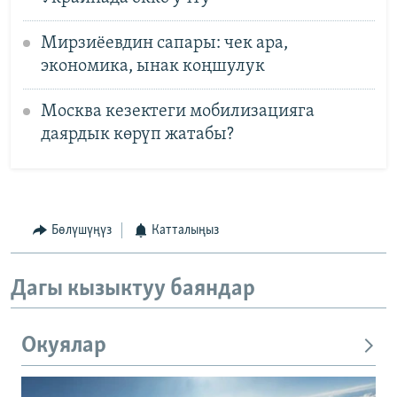
Мирзиёевдин сапары: чек ара,
экономика, ынак коңшулук
Москва кезектеги мобилизацияга
даярдык көрүп жатабы?
Бөлүшүңүз
Катталыңыз
Дагы кызыктуу баяндар
Окуялар