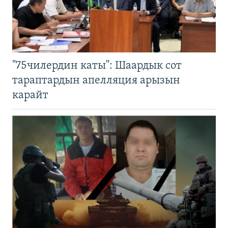
"75чилердин каты": Шаардык сот
тараптардын апелляция арызын
карайт