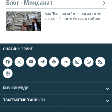
Блог - Миңсанат
Ала-Тоо – онлайн таалимдин эл
аралык бешиги болууга тийиш
ОНЛАЙН ШЕРИНЕ
БИЗ ЖӨНҮНДӨ
"АЗАТТЫКТЫН" САНДЫГЫ