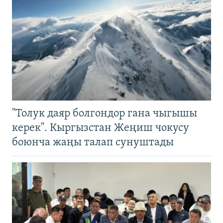
"Толук даяр болгондор гана чыгышы
керек". Кыргызстан Жеңиш чокусу
боюнча жаңы талап сунуштады