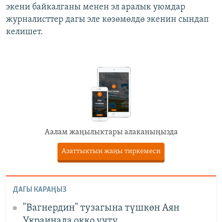
экени байкалганы менен эл аралык уюмдар
журналисттер дагы эле көзөмөлдө экенин сындап
келишет.
Аалам жаңылыктары алаканыңызда
Азаттыктын жаңы тиркемеси
ДАГЫ КАРАҢЫЗ
"Вагнердин" тузагына түшкөн Аян
Украинада окко учту