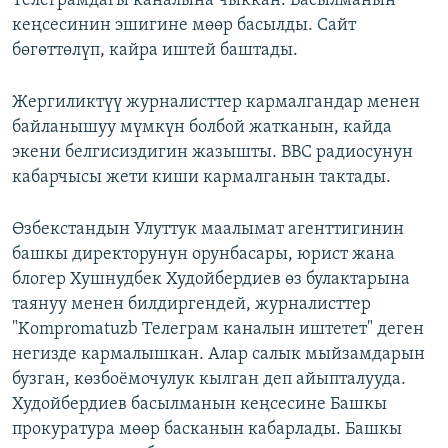
Телеграмдагы каналына чыккан. Басылманын
кеңсесинин эшигине мөөр басылды. Сайт
бөгөттөлүп, кайра иштей баштады.
Жергиликтүү журналисттер кармалгандар менен
байланышуу мүмкүн болбой жатканын, кайда
экени белгисиздигин жазышты. BBC радиосунун
кабарчысы жети киши кармалганын тактады.
Өзбекстандын Улуттук маалымат агенттигинин
башкы директорунун орунбасары, юрист жана
блогер Хушнудбек Худойбердиев өз булактарына
таянуу менен билдиргендей, журналисттер
"Kompromatuzb Телеграм каналын иштетет" деген
негизде кармалышкан. Алар салык мыйзамдарын
бузган, көзбоёмочулук кылган деп айыпталууда.
Худойбердиев басылманын кеңсесине Башкы
прокуратура мөөр басканын кабарлады. Башкы