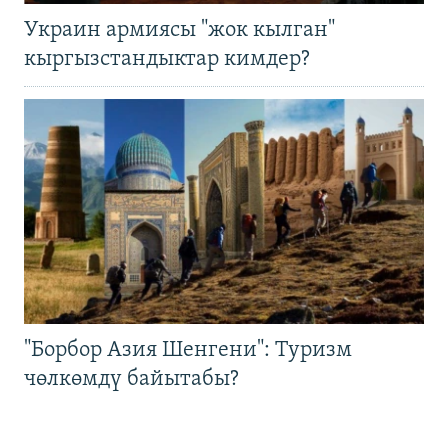
Украин армиясы "жок кылган"
кыргызстандыктар кимдер?
"Борбор Азия Шенгени": Туризм
чөлкөмдү байытабы?