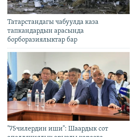
Татарстандагы чабуулда каза
тапкандардын арасында
борборазиялыктар бар
"75чилердин иши": Шаардык сот