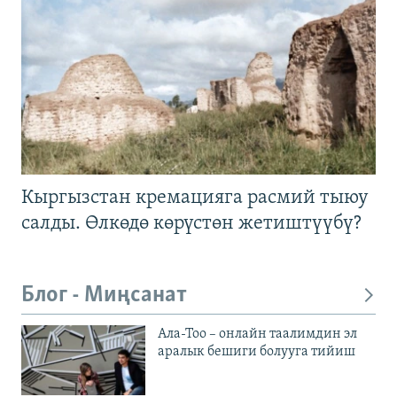
Кыргызстан кремацияга расмий тыюу
салды. Өлкөдө көрүстөн жетиштүүбү?
Блог - Миңсанат
Ала-Тоо – онлайн таалимдин эл
аралык бешиги болууга тийиш