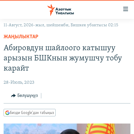
Линктер
Мазмунга
өтүңүз
11-Август, 2026-жыл, шейшемби, Бишкек убактысы 02:15
Навигацияга
ЖАҢЫЛЫКТАР
өтүңүз
ЖАҢЫЛЫКТАР
КЫРГЫЗСТАН
Издөөгө
Абировдун шайлоого катышуу
салыңыз
ДҮЙНӨ
КЫРГЫЗСТАН
арызын БШКнын жумушчу тобу
УКРАИНА
САЯСАТ
ДҮЙНӨ
карайт
АТАЙЫН ИЛИКТӨӨ
ЭКОНОМИКА
БОРБОР АЗИЯ
28-Июль, 2023
ТВ ПРОГРАММАЛАР
МАДАНИЯТ
Бөлүшүңүз
ПОДКАСТ
БҮГҮН АЗАТТЫКТА
ӨЗГӨЧӨ ПИКИР
ЭКСПЕРТТЕР ТАЛДАЙТ
Бизди Google'дан табыңыз
БИЗ ЖАНА ДҮЙНӨ
Русский
ДАНИСТЕ