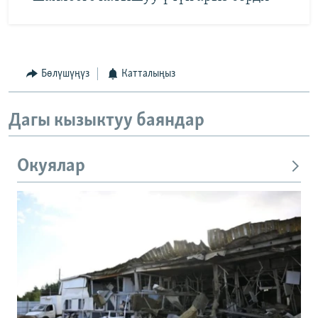
Бөлүшүңүз
Катталыңыз
Дагы кызыктуу баяндар
Окуялар