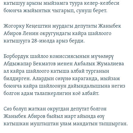
катышуу арызы мыйзамга туура келер-келбеси
боюнча жыйынтык чыгарып, сунуш берет.
Жогорку Кеңештин мурдагы депутаты Жаныбек
Абиров Ленин округундагы кайра шайлоого
катышууга 28-июлда арыз берди.
Борбордук шайлоо комиссиясынын мүчөлөрү
Абдыжапар Бекматов менен Акбалык Жумалиева
ал кайра шайлоого катыша албай турганын
билдирген. Алардын сөзүнө караганда, мыйзам
боюнча кайра шайлоонун дайындалышына негиз
болгон адам талапкерлигин коё албайт.
Сөз болуп жаткан округдан депутат болгон
Жаныбек Абиров быйыл март айында өзү
катышкан мушташтан улам мандатын тапшырган.