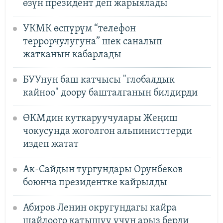
өзүн президент деп жарыялады
УКМК өспүрүм “телефон
террорчулугуна” шек саналып
жатканын кабарлады
БУУнун баш катчысы "глобалдык
кайноо" доору башталганын билдирди
ӨКМдин куткаруучулары Жеңиш
чокусунда жоголгон альпинисттерди
издеп жатат
Ак-Сайдын тургундары Орунбеков
боюнча президентке кайрылды
Абиров Ленин округундагы кайра
шайлоого катышуу үчүн арыз берди