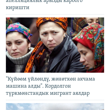
апелляциялык арызды кароого
киришти
"Күйөөм үйлөндү, жөнөткөн акчама
машина алды". Кордолгон
түркмөнстандык мигрант аялдар