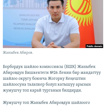
ОНЛАЙН ШЕРИНЕ
ЭЖЕ-СИҢДИЛЕР
АЗАТТЫК+
ЫҢГАЙСЫЗ СУРООЛОР
ЭЕ/АРнун бардык сайттары
Жаныбек Абиров.
Борбордук шайлоо комиссиясы (БШК) Жаныбек
Абировдун Бишкектеги №26 Ленин бир мандаттуу
шайлоо округу боюнча Жогорку Кеңештин
шайлоосуна талапкер болуп катышуу арызын
жумушчу топ карай турганын билдирди.
Жумушчу топ Жаныбек Абировдун шайлоого