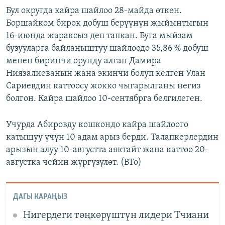
Бул округда кайра шайлоо 28-майда өткөн.
Боршайком бирок добуш берүүнүн жыйынтыгын
16-июнда жараксыз деп тапкан. Буга мыйзам
бузууларга байланыштуу шайлоодо 35,86 % добуш
менен биринчи орунду алган Дамира
Ниязалиеванын жана экинчи болуп келген Улан
Сариевдин каттоосу жокко чыгарылганы негиз
болгон. Кайра шайлоо 10-сентябрга белгилеген.
Учурда Абировду кошкондо кайра шайлоого
катышуу үчүн 10 адам арыз берди. Талапкерлердин
арызын алуу 10-августта аяктайт жана каттоо 20-
августка чейин жүргүзүлөт. (BTo)
ДАГЫ КАРАҢЫЗ
Нигердеги төңкөрүштүн лидери Тчиани