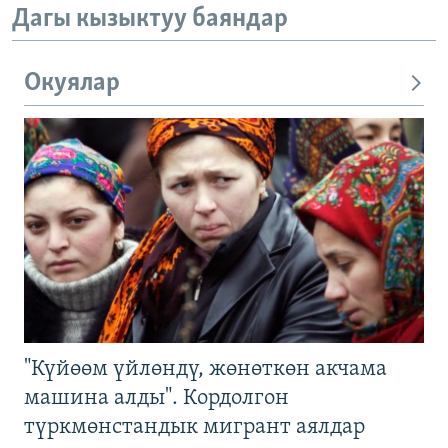
Дагы кызыктуу баяндар
Окуялар
"Күйөөм үйлөндү, жөнөткөн акчама
машина алды". Кордолгон
түркмөнстандык мигрант аялдар