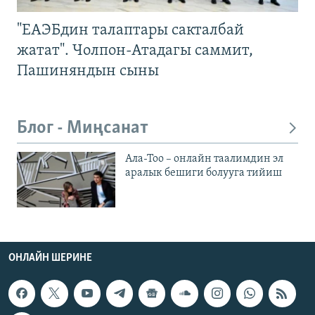
"ЕАЭБдин талаптары сакталбай
жатат". Чолпон-Атадагы саммит,
Пашиняндын сыны
Блог - Миңсанат
Ала-Тоо – онлайн таалимдин эл
аралык бешиги болууга тийиш
ОНЛАЙН ШЕРИНЕ