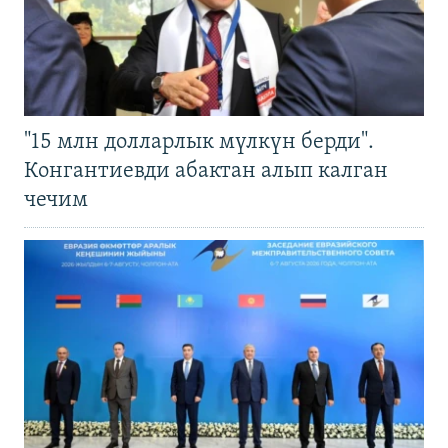
"15 млн долларлык мүлкүн берди".
Конгантиевди абактан алып калган
чечим