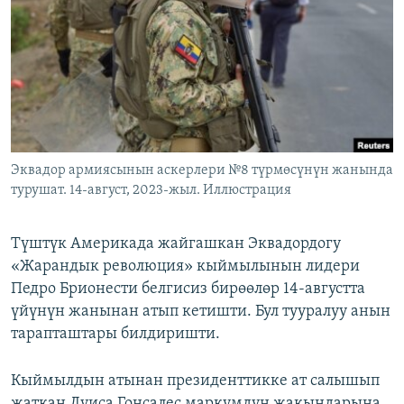
ОНЛАЙН ШЕРИНЕ
ЭЖЕ-СИҢДИЛЕР
АЗАТТЫК+
ЫҢГАЙСЫЗ СУРООЛОР
ЭЕ/АРнун бардык сайттары
Эквадор армиясынын аскерлери №8 түрмөсүнүн жанында
турушат. 14-август, 2023-жыл. Иллюстрация
Түштүк Америкада жайгашкан Эквадордогу
«Жарандык революция» кыймылынын лидери
Педро Брионести белгисиз бирөөлөр 14-августта
үйүнүн жанынан атып кетишти. Бул тууралуу анын
тарапташтары билдиришти.
Кыймылдын атынан президенттикке ат салышып
жаткан Луиса Гонсалес маркумдун жакындарына