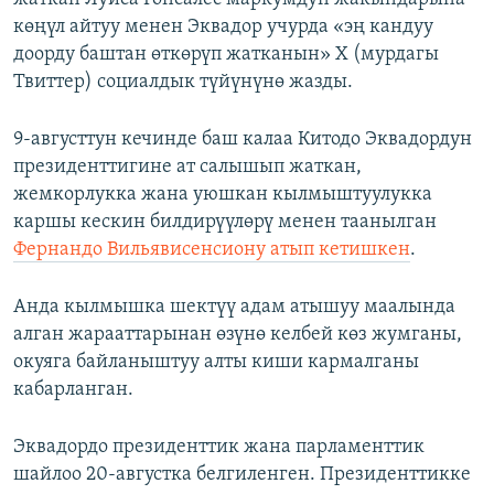
көңүл айтуу менен Эквадор учурда «эң кандуу
доорду баштан өткөрүп жатканын» X (мурдагы
Твиттер) социалдык түйүнүнө жазды.
9-августтун кечинде баш калаа Китодо Эквадордун
президенттигине ат салышып жаткан,
жемкорлукка жана уюшкан кылмыштуулукка
каршы кескин билдирүүлөрү менен таанылган
Фернандо Вильявисенсиону атып кетишкен
.
Анда кылмышка шектүү адам атышуу маалында
алган жарааттарынан өзүнө келбей көз жумганы,
окуяга байланыштуу алты киши кармалганы
кабарланган.
Эквадордо президенттик жана парламенттик
шайлоо 20-августка белгиленген. Президенттикке