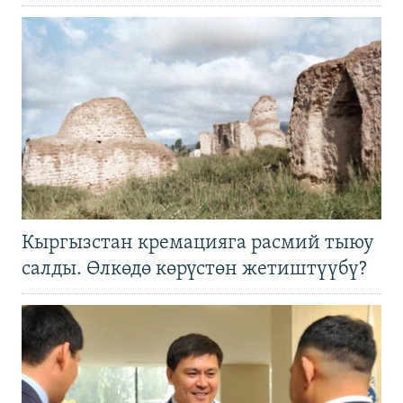
Кыргызстан кремацияга расмий тыюу
салды. Өлкөдө көрүстөн жетиштүүбү?