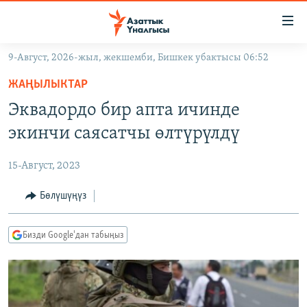
Линктер
Мазмунга
өтүңүз
9-Август, 2026-жыл, жекшемби, Бишкек убактысы 06:52
Навигацияга
ЖАҢЫЛЫКТАР
өтүңүз
ЖАҢЫЛЫКТАР
КЫРГЫЗСТАН
Издөөгө
Эквадордо бир апта ичинде
салыңыз
ДҮЙНӨ
КЫРГЫЗСТАН
экинчи саясатчы өлтүрүлдү
УКРАИНА
САЯСАТ
ДҮЙНӨ
15-Август, 2023
АТАЙЫН ИЛИКТӨӨ
ЭКОНОМИКА
БОРБОР АЗИЯ
ТВ ПРОГРАММАЛАР
Бөлүшүңүз
МАДАНИЯТ
ПОДКАСТ
БҮГҮН АЗАТТЫКТА
Бизди Google'дан табыңыз
ӨЗГӨЧӨ ПИКИР
ЭКСПЕРТТЕР ТАЛДАЙТ
БИЗ ЖАНА ДҮЙНӨ
Русский
ДАНИСТЕ