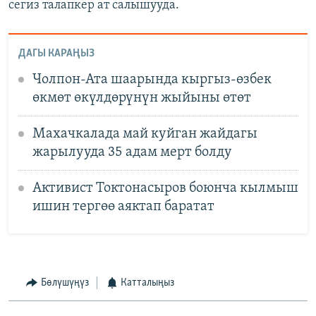
сегиз талапкер ат салышууда.
ДАГЫ КАРАҢЫЗ
Чолпон-Ата шаарында кыргыз-өзбек
өкмөт өкүлдөрүнүн жыйыны өтөт
Махачкалада май куйган жайдагы
жарылууда 35 адам мерт болду
Активист Токтонасыров боюнча кылмыш
ишин тергөө аяктап баратат
Бөлүшүңүз
Катталыңыз