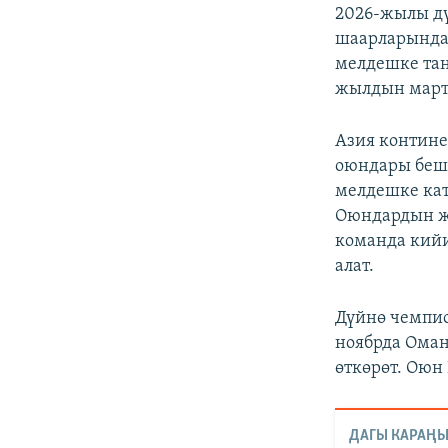
2026-жылы д
шаарларында 
мелдешке тан
жылдын март
Азия контине
оюндары беш 
мелдешке кат
Оюндардын ж
команда кийи
алат.
Дүйнө чемпи
ноябрда Ома
өткөрөт. Оюн
ДАГЫ КАРАҢЫ