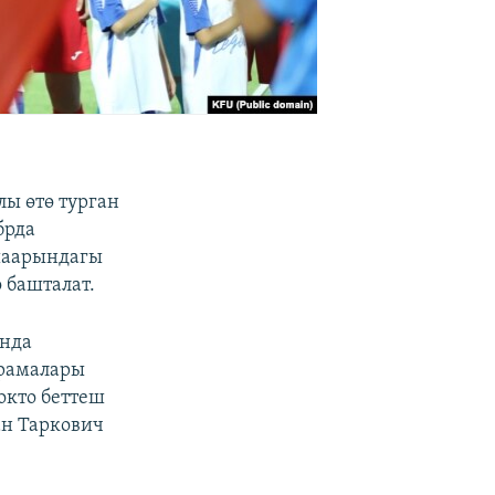
ы өтө турган
брда
шаарындагы
 башталат.
ында
урамалары
окто беттеш
ан Таркович