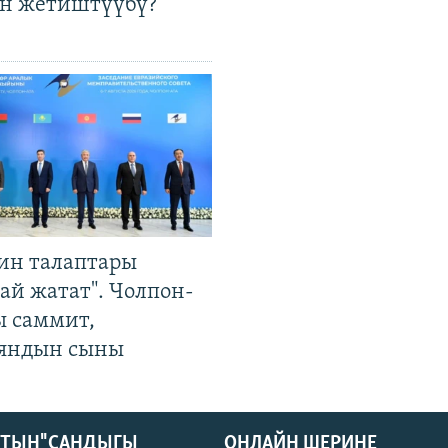
өн жетиштүүбү?
ин талаптары
ай жатат". Чолпон-
ы саммит,
яндын сыны
КТЫН" САНДЫГЫ
ОНЛАЙН ШЕРИНЕ