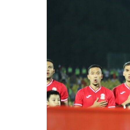
ЭЖЕ-СИҢДИЛЕР
АЗАТТЫК+
ЫҢГАЙСЫЗ СУРООЛОР