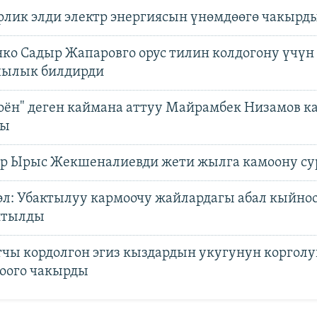
лик элди электр энергиясын үнөмдөөгө чакырд
ко Садыр Жапаровго орус тилин колдогону үчүн
ылык билдирди
оён" деген каймана аттуу Майрамбек Низамов к
ды
р Ырыс Жекшеналиевди жети жылга камоону с
л: Убактылуу кармоочу жайлардагы абал кыйноо
йтылды
чы кордолгон эгиз кыздардын укугунун коргол
оого чакырды