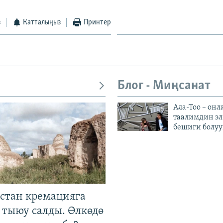
з
Катталыңыз
Принтер
Блог - Миңсанат
Ала-Тоо – онл
таалимдин эл
бешиги болуу
стан кремацияга
 тыюу салды. Өлкөдө