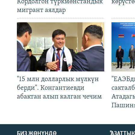
Кордолгон түркмөнстандык
көрүст
мигрант аялдар
"15 млн долларлык мүлкүн
"ЕАЭБд
берди". Конгантиевди
сакталб
абактан алып калган чечим
Атадаг
Пашин
БИЗ ЖӨНҮНДӨ
"АЗАТТЫ