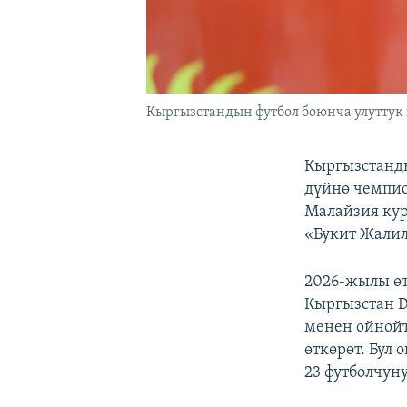
Кыргызстандын футбол боюнча улуттук
Кыргызстанды
дүйнө чемпи
Малайзия ку
«Букит Жалил
2026-жылы өт
Кыргызстан D
менен ойнойт
өткөрөт. Бул
23 футболчун