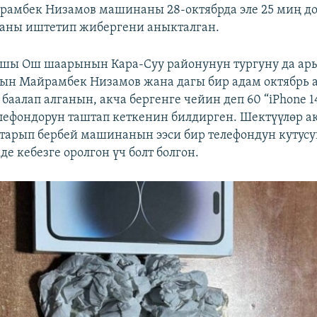
рамбек Низамов машинаны 28-октябрда эле 25 миң до
аны иштетип жибергени аныкталган.
шы Ош шаарынын Кара-Суу районунун тургуну да ары
сын Майрамбек Низамов жана дагы бир адам октябрь 
баалап алганын, акча бергенге чейин деп 60 “iPhone 1
телефондорун таштап кеткенин билдирген. Шектүүлөр 
тарып бербей машинанын ээси бир телефондун кутусу
е кебезге оролгон үч болт болгон.