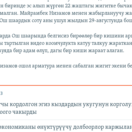
н биринде эс алып жүргөн 22 жаштагы жигитке быча
рмалган. Майрамбек Низамов менен жабырлануучу ж
Ош шаардык соту аны ушул жылдын 29-августунда бо
арда Ош шаарында белгисиз бирөөлөр бир кишини ар
ы тартылган видео коомчулукта катуу талкуу жараткан
куяда бир адам өлүп, дагы бир киши жараат алаган.
замов ошол арматура менен сабалган жигит экени б
З
чы кордолгон эгиз кыздардын укугунун коргол
оого чакырды
кономиканы өнүктүрүүчү долбоорлор каржыла