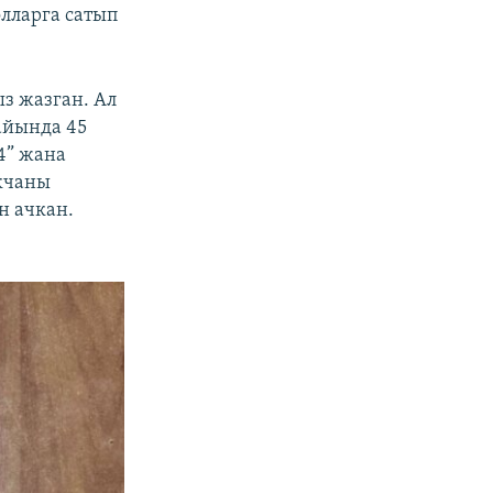
лларга сатып
з жазган. Ал
айында 45
4” жана
акчаны
н ачкан.