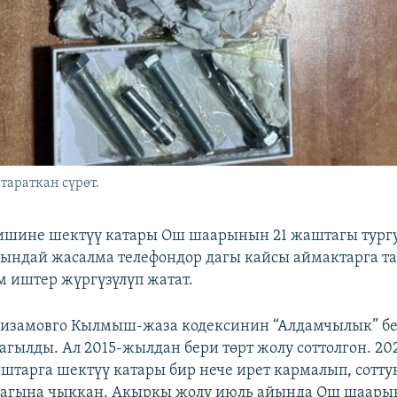
араткан сүрөт.
ишине шектүү катары Ош шаарынын 21 жаштагы тургу
ындай жасалма телефондор дагы кайсы аймактарга т
 иштер жүргүзүлүп жатат.
изамовго Кылмыш-жаза кодексинин “Алдамчылык” б
агылды. Ал 2015-жылдан бери төрт жолу соттолгон. 2
тарга шектүү катары бир нече ирет кармалып, сотту
магына чыккан. Акыркы жолу июль айында Ош шаары