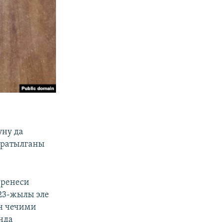
ну да
аратылганы
еренеси
023-жылы эле
н чечими
нда