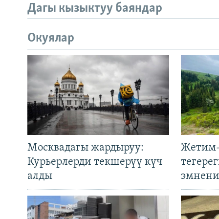
Дагы кызыктуу баяндар
Окуялар
Москвадагы жардыруу:
Жетим-
Курьерлерди текшерүү күч
тегере
алды
эмнени