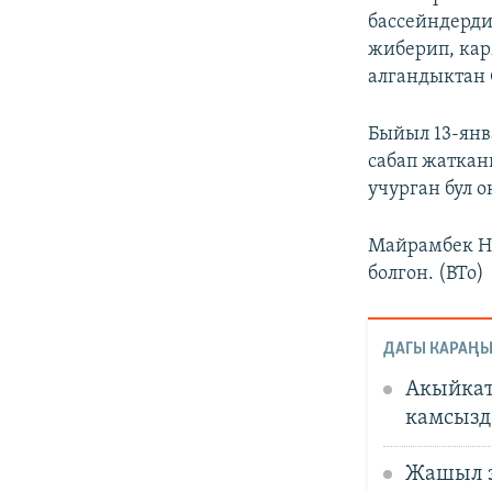
бассейндерди
жиберип, ка
алгандыктан 
Быйыл 13-янв
сабап жаткан
учурган бул о
Майрамбек Ни
болгон. (BTo)
ДАГЫ КАРАҢЫ
Акыйкат
камсызд
Жашыл э