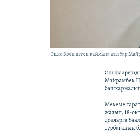
Ошто Коён деген каймана аты бар Май
Ош шаарында
Майрамбек Ни
башкармалыг
Мекеме тара
жазып, 18-ок
долларга баа
турбаганын б