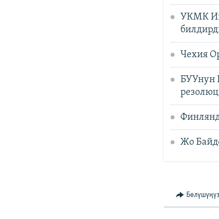
УКМК Ию
билдирд
Чехия О
БУУнун 
резолюц
Финлянд
Жо Байд
Бөлүшүңү