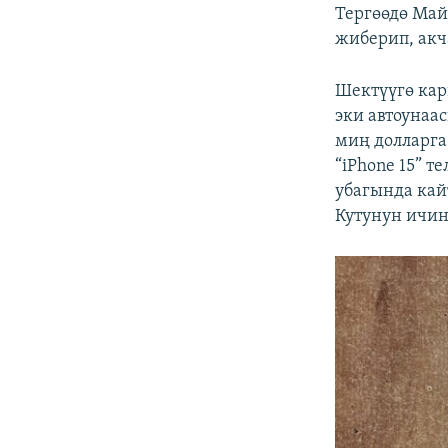
Тергөөдө Май
жиберип, акч
Шектүүгө кар
эки автоунаа
миң долларга 
“iPhone 15” 
убагында кай
Кутунун ичинд