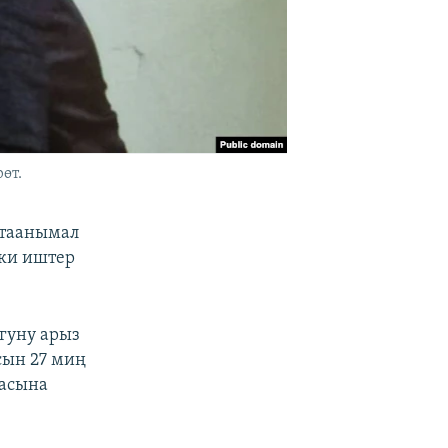
өт.
 таанымал
чки иштер
гуну арыз
сын 27 миң
дасына