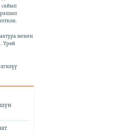
к сайып
арашып
шоткон.
матура менен
. Үрөй
елгилүү
ушун
нат