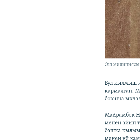
Ош милициясы т
Бул кылмыш 
кармалган. М
боюнча ыкчам
Майрамбек Н
менен айып т
башка кылмыш
менен үй ка