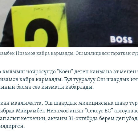
рамбек Низамов кайра кармалды. Ош милициясы тараткан сүр
 кылмыш чөйрөсүндө "Коён" деген каймана ат менен
замов кайра кармалды. Бул тууралуу Ош шаардык и
ынын басма сөз кызматы кабарлады.
ткан маалыматта, Ош шаардык милициясына шаар тур
тябрда Майрамбек Низамов анын “Лексус ЕС” автоунаа
лап алып кеткенин, акчаны 31-октябрда берем деп уба
илдирген.