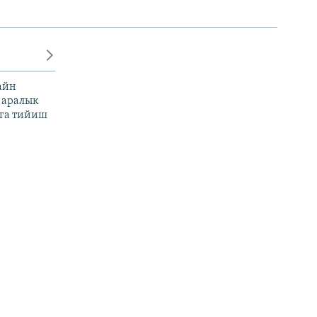
айн
 аралык
га тийиш