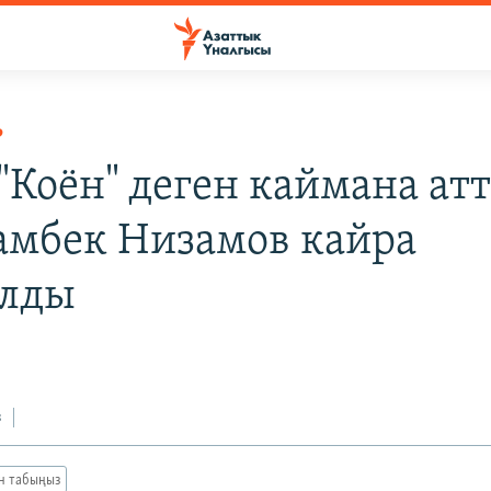
Р
"Коён" деген каймана ат
мбек Низамов кайра
алды
3
з
ан табыңыз