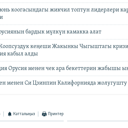
нь коогасындагы жикчил топтун лидерлери к
и
русиянын бардык мүлкүн камакка алат
Коопсуздук кеңеши Жакынкы Чыгыштагы кризи
ия кабыл алды
ия Орусия менен чек ара бекеттерин жабышы 
ен менен Си Цзинпин Калифорнияда жолугушту
з
Катталыңыз
Принтер