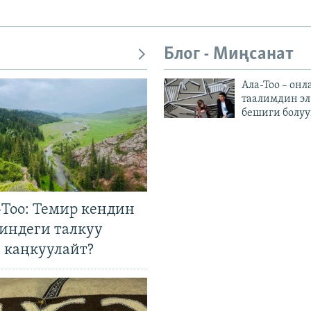
Блог - Миңсанат
Ала-Тоо – онл
таалимдин эл
бешиги болуу
Тоо: Темир кендин
гиндеги талкуу
 каңкуулайт?