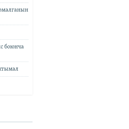
армалганын
с боюнча
ыктымал