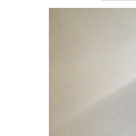
ЭЖЕ-СИҢДИЛЕР
АЗАТТЫК+
ЫҢГАЙСЫЗ СУРООЛОР