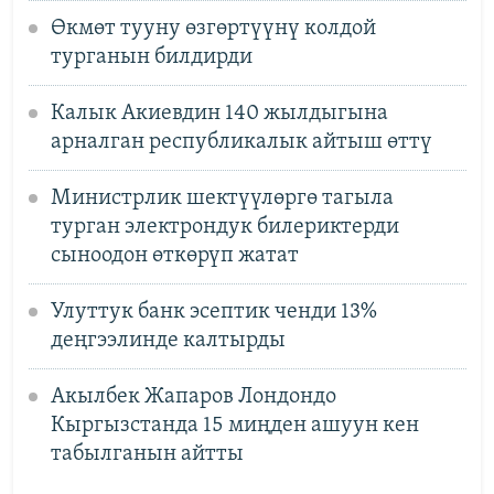
Өкмөт тууну өзгөртүүнү колдой
турганын билдирди
Калык Акиевдин 140 жылдыгына
арналган республикалык айтыш өттү
Министрлик шектүүлөргө тагыла
турган электрондук билериктерди
сыноодон өткөрүп жатат
Улуттук банк эсептик ченди 13%
деңгээлинде калтырды
Акылбек Жапаров Лондондо
Кыргызстанда 15 миңден ашуун кен
табылганын айтты