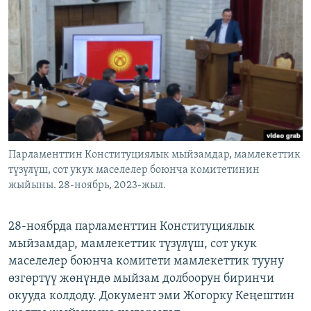
ОНЛАЙН ШЕРИНЕ
ЭЖЕ-СИҢДИЛЕР
АЗАТТЫК+
ЫҢГАЙСЫЗ СУРООЛОР
ЭЕ/АРнун бардык сайттары
Парламенттин Конституциялык мыйзамдар, мамлекеттик
түзүлүш, сот укук маселелер боюнча комитетинин
жыйыны. 28-ноябрь, 2023-жыл.
28-ноябрда парламенттин Конституциялык
мыйзамдар, мамлекеттик түзүлүш, сот укук
маселелер боюнча комитети мамлекеттик тууну
өзгөртүү жөнүндө мыйзам долбоорун биринчи
окууда колдоду. Документ эми Жогорку Кеңештин