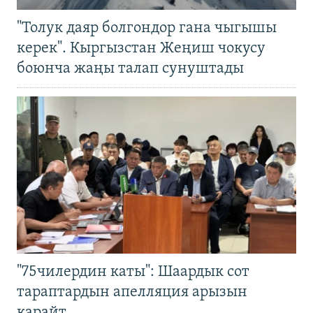
"Толук даяр болгондор гана чыгышы
керек". Кыргызстан Жеңиш чокусу
боюнча жаңы талап сунуштады
"75чилердин каты": Шаардык сот
тараптардын апелляция арызын
карайт