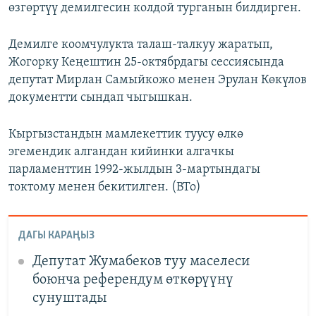
өзгөртүү демилгесин колдой турганын билдирген.
Демилге коомчулукта талаш-талкуу жаратып,
Жогорку Кеңештин 25-октябрдагы сессиясында
депутат Мирлан Самыйкожо менен Эрулан Көкүлов
документти сындап чыгышкан.
Кыргызстандын мамлекеттик туусу өлкө
эгемендик алгандан кийинки алгачкы
парламенттин 1992-жылдын 3-мартындагы
токтому менен бекитилген. (BTo)
ДАГЫ КАРАҢЫЗ
Депутат Жумабеков туу маселеси
боюнча референдум өткөрүүнү
сунуштады