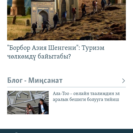
"Борбор Азия Шенгени": Туризм
чөлкөмдү байытабы?
Блог - Миңсанат
Ала-Тоо – онлайн таалимдин эл
аралык бешиги болууга тийиш