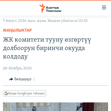
Линктер
Мазмунга
өтүңүз
7-Август, 2026-жыл, жума, Бишкек убактысы 02:42
Навигацияга
ЖАҢЫЛЫКТАР
өтүңүз
ЖАҢЫЛЫКТАР
КЫРГЫЗСТАН
Издөөгө
ЖК комитети тууну өзгөртүү
салыңыз
ДҮЙНӨ
КЫРГЫЗСТАН
долбоорун биринчи окууда
УКРАИНА
САЯСАТ
ДҮЙНӨ
колдоду
АТАЙЫН ИЛИКТӨӨ
ЭКОНОМИКА
БОРБОР АЗИЯ
28-Ноябрь, 2023
ТВ ПРОГРАММАЛАР
МАДАНИЯТ
Бөлүшүңүз
ПОДКАСТ
БҮГҮН АЗАТТЫКТА
ӨЗГӨЧӨ ПИКИР
ЭКСПЕРТТЕР ТАЛДАЙТ
Бизди Google'дан табыңыз
БИЗ ЖАНА ДҮЙНӨ
Русский
ДАНИСТЕ