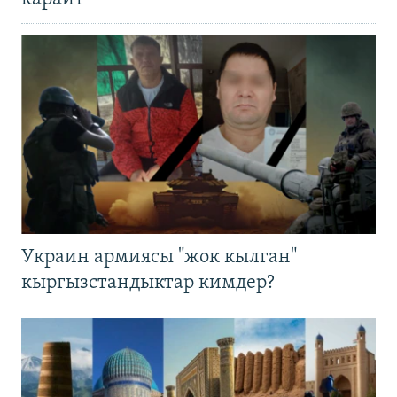
Украин армиясы "жок кылган"
кыргызстандыктар кимдер?