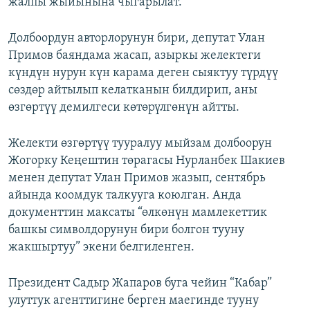
жалпы жыйынына чыгарылат.
Долбоордун авторлорунун бири, депутат Улан
Примов баяндама жасап, азыркы желектеги
күндүн нурун күн карама деген сыяктуу түрдүү
сөздөр айтылып келатканын билдирип, аны
өзгөртүү демилгеси көтөрүлгөнүн айтты.
Желекти өзгөртүү тууралуу мыйзам долбоорун
Жогорку Кеңештин төрагасы Нурланбек Шакиев
менен депутат Улан Примов жазып, сентябрь
айында коомдук талкууга коюлган. Анда
документтин максаты “өлкөнүн мамлекеттик
башкы символдорунун бири болгон тууну
жакшыртуу” экени белгиленген.
Президент Садыр Жапаров буга чейин “Кабар”
улуттук агенттигине берген маегинде тууну