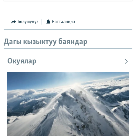
Бөлүшүңүз
Катталыңыз
Дагы кызыктуу баяндар
Окуялар